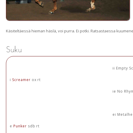
Käsiteltäessä hieman häslä, voi purra. Ei potki. Ratsastaessa kuumenee 
ii Empty 
i
Screamer
ox rt
ie No Rhy
ei Metalh
e
Punker
sdb rt