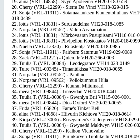
19. alina (VRL-14858) - Syyn Apoteema VH20-018-0559
20. Cherry (VRL-12299) - Sierra Da Vinci VH18-029-0154
21. Sonja (VRL-11911) - Sotamaalauksen Kuulentohuijaus VH1
018-0439
22. lottis (VRL-13831) - Surusuudelma VH20-018-1085
23. Norpatar (VRL-09562) - Valon Arvaamaton
24. lottis (VRL-13831) - Mörkövaaran Pusupiisami VH18-018-
25. lottis (VRL-13831) - Pilvipellon Kostoaatos VH20-018-0990
26. Naella (VRL-12320) - Ruostelilja VH20-018-0985
27. Sonja (VRL-11911) - Fairburn Saturnus VH19-029-0089
28. Zack (VRL-01221) - Quiere Ir VH20-266-0003
29. Tuulia T. (VRL-00084) - Leodegrance VH14-023-0149
30. Tuire (VRL-00345) - Timanttikissa VH20-018-0055
31. Norpatar (VRL-09562) - Pautline
32. Norpatar (VRL-09562) - Pöllökummun Hilla
33. Cherry (VRL-12299) - Kuuran Mittumaari
34. meea (VRL-09844) - Tinasydän VH20-018-0441
35. Tuulia T. (VRL-00084) - Gwenlyn Brii VH15-026-0001
36. meea (VRL-09844) - Dios Oxford VH20-029-0055
37. Frida (VRL-05826) - Fame's Tinker Bell
38. alina (VRL-14858) - Hiivurin Kiehtova VH20-018-0614
39. Kioja (VRL-13006) - Rosegarden's Gildergreen VH18-029-
40. Tuulia T. (VRL-00084) - Gwynedd Maldwyn VH15-026-00
41. Cherry (VRL-12299) - Kaihon Vienovaino
42. Sonja (VRL-11911) - Pirunkorven Tuohikettu VH18-018-09