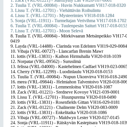
1. Zack (VRL-01221) - Starozytny Las VH20-107-0001
2. Tuulia T. (VRL-00084) - Huvin Nukkumatti VH17-018-0320
3. Lissu T. (VRL-12701) - Viehättävän Roihulintu
4. Lissu T. (VRL-12701) - Mysteerimies VH18-018-1284
5. Sonja (VRL-11911) - Turmeltajan Verivihma VH17-018-1702
6. Tuulia T. (VRL-00084) - Tuulenpesän Saituri VH17-018-015
7. Lissu T. (VRL-12701) - Moon Selevä
8. Tuulia T. (VRL-00084) - Mörkövaaran Metsänpeikko VH17-
0419
9. Layda (VRL-14488) - Clarinda von Edelsten VH19-029-0084
10. Vibaja (VRL-00727) - Llancarfan Brenin Mawr
11. lottis (VRL-13831) - Kaihon Hirmuhalla VH20-018-1039
12. Norpatar (VRL-09562) - Surusilmä
13. felissa (VRL-04000) - Kastehelmen Cadfael VH19-023-006
14. Cherry (VRL-12299) - Luodinlaulu VH20-018-0153
15. Tuulia T. (VRL-00084) - Nupun Ukonvirva VH16-018-249
16. meea (VRL-09844) - Helmiahon Talventoivo VH20-018-00
17. lottis (VRL-13831) - Lemmenloitsu VH20-018-1087
18. Zack (VRL-01221) - Sredneve Kovoye VH21-039-0001
19. Lissu T. (VRL-12701) - Huunpurema VH20-018-0490
20. lottis (VRL-13831) - Rosenfields Gittan VH16-029-0181
21. Zack (VRL-01221) - Chalinente Delm VH20-083-0009
22. lottis (VRL-13831) - Enkelitaika VH20-018-1086
23. Vibaja (VRL-00727) - Maldwyn Lester VH20-027-0145
24. Sonja (VRL-11911) - Räiskyvän Kastepisara VH19-018-103