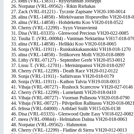
25. lottis (VRL-13831) - Ryysyrannan Jooseppi
26. Norpatar (VRL-09562) - Rikin Riehakas
27. Zack (VRL-01221) - Tycznie Zapisane VH20-100-0014
28. alina (VRL-14858) - Mörkövaaran Hopeavelho VH20-018-
29. alina (VRL-14858) - Hohdekettu Koo VH20-018-0522
30. Cherry (VRL-12299) - Syyn Virranviemä
31. Disa (VRL-03335) - Glenwood Precious VH20-022-0085
32. Tuulia T. (VRL-00084) - Vaniman Nektariina VH17-018-07
33. alina (VRL-14858) - Hellikki Koo VH20-018-0065
34. Sonja (VRL-11911) - Ruiskukkakaunokki VH18-018-1270
35. alina (VRL-14858) - Teilikorven Molli VH20-018-0809
36. Lithy (VRL-07127) - September Gerðr VH20-053-0012
37. Lissu T. (VRL-12701) - Merisimpanssi VH20-018-0297
38. Cherry (VRL-12299) - Death Race VH20-012-0122
39. Sonja (VRL-11911) - Safiirivaras VH20-018-0179
40. Sonja (VRL-11911) - Kaihon Talvia VH19-018-0013
41. Vibaja (VRL-00727) - Rushock Scarecrow VH20-027-0146
42. Cherry (VRL-12299) - Lumelantti VH20-018-0410
43. Vibaja (VRL-00727) - Vuornan Pullasota VH20-018-0790
44. Vibaja (VRL-00727) - Pilvipellon Rallitassu VH20-018-082
45. felissa (VRL-04000) - Arthfael Snilli VH15-026-0138
46. Disa (VRL-03335) - Glenwood Quite Easy VH18-022-0082
47. meea (VRL-09844) - Helmiahon Dalma VH20-018-0063
48. Norpatar (VRL-09562) - Hahmoton
49. Cherry (VRL-12299) - Flatline di Sierra VH20-012-0013