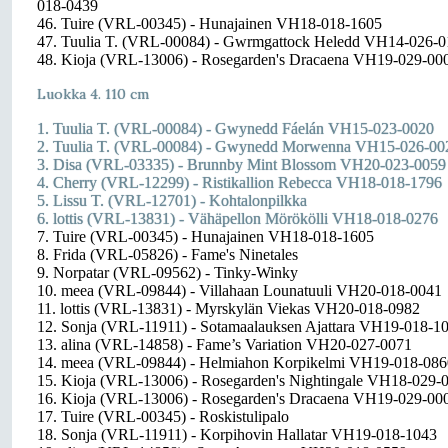
018-0439
46. Tuire (VRL-00345) - Hunajainen VH18-018-1605
47. Tuulia T. (VRL-00084) - Gwrmgattock Heledd VH14-026-
48. Kioja (VRL-13006) - Rosegarden's Dracaena VH19-029-00
Luokka 4. 110 cm
1. Tuulia T. (VRL-00084) - Gwynedd Fáelán VH15-023-0020
2. Tuulia T. (VRL-00084) - Gwynedd Morwenna VH15-026-00
3. Disa (VRL-03335) - Brunnby Mint Blossom VH20-023-0059
4. Cherry (VRL-12299) - Ristikallion Rebecca VH18-018-1796
5. Lissu T. (VRL-12701) - Kohtalonpilkka
6. lottis (VRL-13831) - Vähäpellon Mörökölli VH18-018-0276
7. Tuire (VRL-00345) - Hunajainen VH18-018-1605
8. Frida (VRL-05826) - Fame's Ninetales
9. Norpatar (VRL-09562) - Tinky-Winky
10. meea (VRL-09844) - Villahaan Lounatuuli VH20-018-0041
11. lottis (VRL-13831) - Myrskylän Viekas VH20-018-0982
12. Sonja (VRL-11911) - Sotamaalauksen Ajattara VH19-018-1
13. alina (VRL-14858) - Fame’s Variation VH20-027-0071
14. meea (VRL-09844) - Helmiahon Korpikelmi VH19-018-086
15. Kioja (VRL-13006) - Rosegarden's Nightingale VH18-029-
16. Kioja (VRL-13006) - Rosegarden's Dracaena VH19-029-00
17. Tuire (VRL-00345) - Roskistulipalo
18. Sonja (VRL-11911) - Korpihovin Hallatar VH19-018-1043