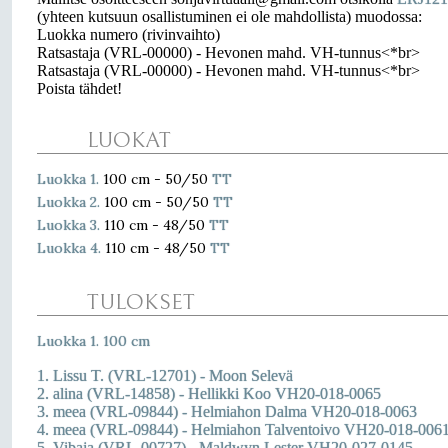
(yhteen kutsuun osallistuminen ei ole mahdollista) muodossa:
Luokka numero (rivinvaihto)
Ratsastaja (VRL-00000) - Hevonen mahd. VH-tunnus<*br>
Ratsastaja (VRL-00000) - Hevonen mahd. VH-tunnus<*br>
Poista tähdet!
LUOKAT
Luokka 1.
100 cm - 50/50
TT
Luokka 2.
100 cm - 50/50
TT
Luokka 3.
110 cm - 48/50
TT
Luokka 4.
110 cm - 48/50
TT
TULOKSET
Luokka 1. 100 cm
1. Lissu T. (VRL-12701) - Moon Selevä
2. alina (VRL-14858) - Hellikki Koo VH20-018-0065
3. meea (VRL-09844) - Helmiahon Dalma VH20-018-0063
4. meea (VRL-09844) - Helmiahon Talventoivo VH20-018-006
5. Vibaja (VRL-00727) - Maldwyn Lester VH20-027-0145