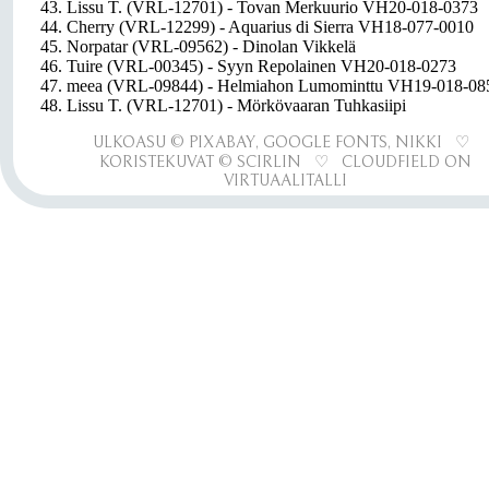
43. Lissu T. (VRL-12701) - Tovan Merkuurio VH20-018-0373
44. Cherry (VRL-12299) - Aquarius di Sierra VH18-077-0010
45. Norpatar (VRL-09562) - Dinolan Vikkelä
46. Tuire (VRL-00345) - Syyn Repolainen VH20-018-0273
47. meea (VRL-09844) - Helmiahon Lumominttu VH19-018-08
48. Lissu T. (VRL-12701) - Mörkövaaran Tuhkasiipi
ULKOASU © PIXABAY, GOOGLE FONTS, NIKKI ♡
KORISTEKUVAT © SCIRLIN ♡ CLOUDFIELD ON
VIRTUAALITALLI