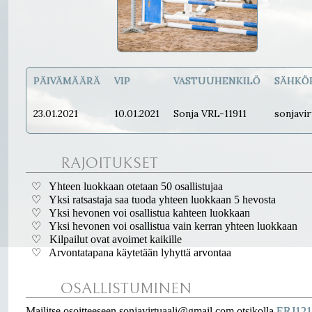
PÄIVÄMÄÄRÄ
VIP
VASTUUHENKILÖ
SÄHKÖ
23.01.2021
10.01.2021
Sonja VRL-11911
sonjavi
RAJOITUKSET
♡ Yhteen luokkaan otetaan 50 osallistujaa
♡ Yksi ratsastaja saa tuoda yhteen luokkaan 5 hevosta
♡ Yksi hevonen voi osallistua kahteen luokkaan
♡ Yksi hevonen voi osallistua vain kerran yhteen luokkaan
♡ Kilpailut ovat avoimet kaikille
♡ Arvontatapana käytetään lyhyttä arvontaa
OSALLISTUMINEN
Mailitse osoitteeseen sonjavirtuaali@gmail.com otsikolla
ERJ121