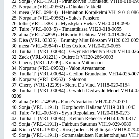
22. Sonja (VRL-11911) - Pirunkorven Tuohikettu VH18-018-09
23. Norpatar (VRL-09562) - Dinolan Vikkelä
24. meea (VRL-09844) - Helmiahon Korpikelmi VH19-018-086
25. Norpatar (VRL-09562) - Sake's Pensiero
26. lottis (VRL-13831) - Myrskylän Viekas VH20-018-0982
27. Tuire (VRL-00345) - Timanttikissa VH20-018-0055
28. alina (VRL-14858) - Hiivurin Kiehtova VH20-018-0614
29. Disa (VRL-03335) - Brunnby Mint Blossom VH20-023-005
30. meea (VRL-09844) - Dios Oxford VH20-029-0055
31. Tuulia T. (VRL-00084) - Gwynedd Plentyn Bach VH14-02
32. Zack (VRL-01221) - Quiere Ir VH20-266-0003
33. Cherry (VRL-12299) - Kuuran Mittumaari
34. Norpatar (VRL-09562) - Valon Arvaamaton
35. Tuulia T. (VRL-00084) - Cedion Brandgaine VH14-025-00
36. Norpatar (VRL-09562) - Salomon
37. Cherry (VRL-12299) - Sierra Da Vinci VH18-029-0154
38. Tuulia T. (VRL-00084) - Gwalch Dedwydd Meriel VH14-0
0209
39. alina (VRL-14858) - Fame’s Variation VH20-027-0071
40. Sonja (VRL-11911) - Korpihovin Hallatar VH19-018-1043
41. Tuire (VRL-00345) - Syyn Repolainen VH20-018-0273
42. Tuulia T. (VRL-00084) - Kelmin Rebecca VH14-029-0317
43. Sonja (VRL-11911) - Fairburn Saturnus VH19-029-0089
44. Kioja (VRL-13006) - Rosegarden's Nightingale VH18-029-
45. Sonja (VRL-11911) - Sotamaalauksen Kuulentohuijaus VH1