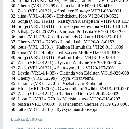
29. Tuulia T. (VRL-00084) - Hattuvaaran Pihla VH16-018-2613
30. Cherry (VRL-12299) - Lumelantti VH20-018-0410
31. Zack (VRL-01221) - Sredneve Kovoye VH21-039-0001
32. alina (VRL-14858) - Hohdekettu Koo VH20-018-0522
33. Sonja (VRL-11911) - Räiskyvän Kastepisara VH19-018-103
34. Sonja (VRL-11911) - Turmeltajan Verivihma VH17-018-170
35. Vibaja (VRL-00727) - Vuornan Pullasota VH20-018-0790
36. lottis (VRL-13831) - Rosenfields Gittan VH16-029-0181
37. Cherry (VRL-12299) - Luodinlaulu VH20-018-0153
38. lottis (VRL-13831) - Kaihon Hirmuhalla VH20-018-1039
39. alina (VRL-14858) - Teilikorven Molli VH20-018-0809
40. Sonja (VRL-11911) - Kaihon Talvia VH19-018-0013
41. Zack (VRL-01221) - Tycznie Zapisane VH20-100-0014
42. Zack (VRL-01221) - Starozytny Las VH20-107-0001
43. Layda (VRL-14488) - Clarinda von Edelsten VH19-029-00
44. Cherry (VRL-12299) - Syyn Virranviemä
45. Lissu T. (VRL-12701) - Viehättävän Roihulintu
46. Kioja (VRL-13006) - Gwyndolin of Swildie VH19-071-000
47. Zack (VRL-01221) - Chalinente Delm VH20-083-0009
48. Lissu T. (VRL-12701) - Merisimpanssi VH20-018-0297
49. felissa (VRL-04000) - Kastehelmen Cadfael VH19-023-006
50. lottis (VRL-13831) - Ryysyrannan Jooseppi
Luokka 2. 100 cm