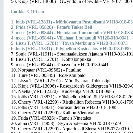
50. Kioja (VRL-13006) - Gwyndolin of Swildie VH19-071-000
Luokka 3. 110 cm
1. lottis (VRL-13831) - Mörkövaaran Pusupiisami VH18-018-0
2. Frida (VRL-05826) - Fame's Tinker Bell
3. meea (VRL-09844) - Helmiahon Lumominttu VH19-018-085
4. meea (VRL-09844) - Villahaan Lounatuuli VH20-018-0041
5. Lissu T. (VRL-12701) - Tovan Merkuurio VH20-018-0373
6. lottis (VRL-13831) - Pilvipellon Kostoaatos VH20-018-0990
7. Sonja (VRL-11911) - Sotamaalauksen Ajattara VH19-018-10
8. Lissu T. (VRL-12701) - Kohtalonpilkka
9. meea (VRL-09844) - Tinasydän VH20-018-0441
10. Norpatar (VRL-09562) - Pautline
11. Tuire (VRL-00345) - Roskistulipalo
12. Lissu T. (VRL-12701) - Mörkövaaran Tuhkasiipi
13. Kioja (VRL-13006) - Rosegarden's Gildergreen VH18-029-
14. Naella (VRL-12320) - Ruostelilja VH20-018-0985
15. lottis (VRL-13831) - Vähäpellon Mörökölli VH18-018-0276
16. Cherry (VRL-12299) - Ristikallion Rebecca VH18-018-179
17. lottis (VRL-13831) - Surusuudelma VH20-018-1085
18. Cherry (VRL-12299) - Kaihon Vienovaino
19. Frida (VRL-05826) - Fame's Ninetales
20. alina (VRL-14858) - Syyn Apoteema VH20-018-0559
21. Cherry (VRL-12299) - Aquarius di Sierra VH18-077-0010