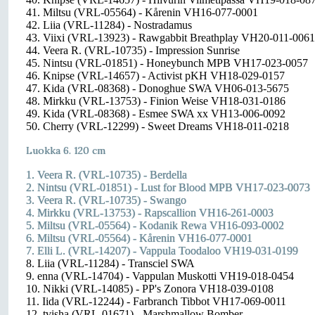
41. Miltsu (VRL-05564) - Kårenin VH16-077-0001
42. Liia (VRL-11284) - Nostradamus
43. Viixi (VRL-13923) - Rawgabbit Breathplay VH20-011-0061
44. Veera R. (VRL-10735) - Impression Sunrise
45. Nintsu (VRL-01851) - Honeybunch MPB VH17-023-0057
46. Knipse (VRL-14657) - Activist pKH VH18-029-0157
47. Kida (VRL-08368) - Donoghue SWA VH06-013-5675
48. Mirkku (VRL-13753) - Finion Weise VH18-031-0186
49. Kida (VRL-08368) - Esmee SWA xx VH13-006-0092
50. Cherry (VRL-12299) - Sweet Dreams VH18-011-0218
Luokka 6. 120 cm
1. Veera R. (VRL-10735) - Berdella
2. Nintsu (VRL-01851) - Lust for Blood MPB VH17-023-0073
3. Veera R. (VRL-10735) - Swango
4. Mirkku (VRL-13753) - Rapscallion VH16-261-0003
5. Miltsu (VRL-05564) - Kodanik Rewa VH16-093-0002
6. Miltsu (VRL-05564) - Kårenin VH16-077-0001
7. Elli L. (VRL-14207) - Vappula Toodaloo VH19-031-0199
8. Liia (VRL-11284) - Transciel SWA
9. enna (VRL-14704) - Vappulan Muskotti VH19-018-0454
10. Nikki (VRL-14085) - PP's Zonora VH18-039-0108
11. Iida (VRL-12244) - Farbranch Tibbot VH17-069-0011
12. tvisha (VRL-01671) - Marshmallow Bomber