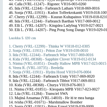
44. Calla (VRL-11247) - Rigonec VH16-003-0260
45. Iida (VRL-12244) - Farbranch Latharn VH18-069-0016
46. Sonja (VRL-11911) - Kadon Toffeekrokantti VH19-018-100
47. Cherry (VRL-12299) – Kuuran Kultapainos VH19-018-021
48. Iida (VRL-12244) - Farbranch Baethan VH17-069-0012
49. Elli L. (VRL-14207) - Kingslea Ladybug VH19-027-0021
50. Elli L. (VRL-14207) - Ping Pong Song Dango VH19-029-0
Luokka 5. 120 cm
1. Cherry (VRL-12299) - Thinka W VH18-012-0305
2. Sonja (VRL-11911) - Priton Zoe VH19-039-0010
3. Iida (VRL-12244) - Farbranch Wise VH17-069-0016
4. Kida (VRL-08368) - Sapphire Clover VH19-012-0134
5. Nintsu (VRL-01851) - Deadly Hallow MPB VH17-023-0015
6. Veera R. (VRL-10735) - Berdella
7. Sonja (VRL-11911) - Hydra Hood VH19-076-0004
8. Iida (VRL-12244) - Farbranch Unity VH17-069-0020
9. Iida (VRL-12244) - Farbranch Tibbot VH17-069-0011
10. Kida (VRL-08368) - Churya VH19-076-0013
11. Nintsu (VRL-01851) - Kleopatra MPB VH17-023-0027
12. Liia (VRL-11284) - Transciel SWA
13. Majiná Ansamaa (VRL-14810) - He iti te mea hanga
14. tvisha (VRL-01671) - Marshmallow Bomber
15. Sonja (VRL-11911) - Priton Ezreal VH19-039-0009