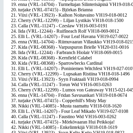
19. enna (VRL-14704) - Turmeltajan Silinterisäpinä VH19-018-
20. turjake (VRL-07415) - Björkas Brianna
21. Viixi (VRL-13923) - Kaihon Noitavaino VH19-018-0012
22. Cherry (VRL-12299) – Liljan Lystikäs VH18-018-1500
23. Calla (VRL-11247) - Czeslaw VH16-003-0191
24. Iida (VRL-12244) - Ruifíneach Rolf VH18-069-0012
25. Elli L. (VRL-14207) - Four Leaf Havana VH19-027-0022
26. enna (VRL-14704) - Riimuvaaran Villaukko VH19-018-021
27. Kida (VRL-08368) - Varpuspuron Brielle VH20-031-0016
28. Iida (VRL-12244) - Farbranch Hiolair VH18-069-0015
29. Kida (VRL-08368) - Kernfield Calabel
30. Kida (VRL-08368) - Sparrowbecks Cardinal
31. Elli L. (VRL-14207) - Poniniemen Witchfest VH19-027-010
32. Cherry (VRL-12299) – Lupsakan Ristiina VH18-018-1496
33. Viixi (VRL-13923) - Syyn Fraktaali VH19-018-0994
34. Calla (VRL-11247) - Torun Wid VH16-003-0263
35. Cherry (VRL-12299) - Lumos von Gateaway VH15-021-04
36. enna (VRL-14704) - Fridan Savusankari VH19-018-0674
37. turjake (VRL-07415) - Copperhill's Misty May
38. Nikki (VRL-14085) - Musta raamattu VH18-018-1620
39. Elli L. (VRL-14207) - Four Leaf Mikado VH19-027-0108
40. Calla (VRL-11247) - Faustino Wid VH16-003-0262
41. turjake (VRL-07415) - Mörkövaaran Hui Peikkoja!
42. Nikki (VRL-14085) - Enkelintekijä VH18-018-1619
43. Viixi (VRL-13923) - Syyn Kelju-Keijo VH19-018-0822