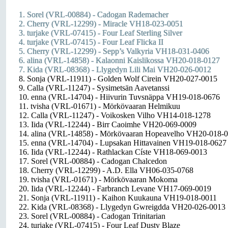
1. Sorel (VRL-00884) - Cadogan Rademacher
2. Cherry (VRL-12299) - Miracle VH18-023-0051
3. turjake (VRL-07415) - Four Leaf Sterling Silver
4. turjake (VRL-07415) - Four Leaf Flicka II
5. Cherry (VRL-12299) - Sepp’s Valkyria VH18-031-0406
6. alina (VRL-14858) - Kalaonni Kaislikossa VH20-018-0127
7. Kida (VRL-08368) - Llygedyn Lili Mai VH20-026-0012
8. Sonja (VRL-11911) - Golden Wolf Cirein VH20-027-0015
9. Calla (VRL-11247) - Sysimetsän Aavetanssi
10. enna (VRL-14704) - Hiivurin Tuvsnäppa VH19-018-0676
11. tvisha (VRL-01671) - Mörkövaaran Helmikuu
12. Calla (VRL-11247) - Voikosken Vilho VH14-018-1278
13. Iida (VRL-12244) - Birr Caoimhe VH20-069-0009
14. alina (VRL-14858) - Mörkövaaran Hopeavelho VH20-018-
15. enna (VRL-14704) - Lupsakan Hittavainen VH19-018-0627
16. Iida (VRL-12244) - Rathlackan Císte VH18-069-0013
17. Sorel (VRL-00884) - Cadogan Chalcedon
18. Cherry (VRL-12299) - A.D. Ella VH06-035-0768
19. tvisha (VRL-01671) - Mörkövaaran Mokoma
20. Iida (VRL-12244) - Farbranch Levane VH17-069-0019
21. Sonja (VRL-11911) - Kaihon Kuukauna VH19-018-0011
22. Kida (VRL-08368) - Llygedyn Gwreigdda VH20-026-0013
23. Sorel (VRL-00884) - Cadogan Trinitarian
24. turjake (VRL-07415) - Four Leaf Dusty Blaze