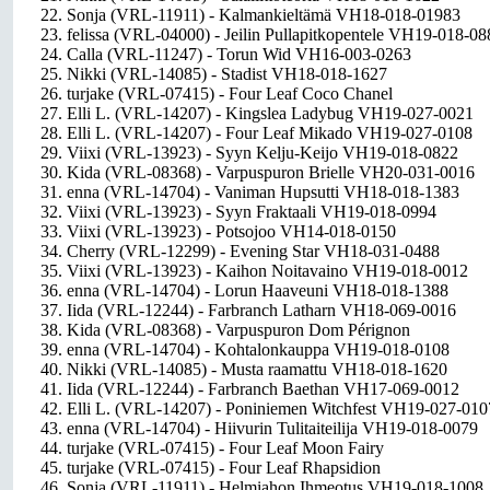
22. Sonja (VRL-11911) - Kalmankieltämä VH18-018-01983
23. felissa (VRL-04000) - Jeilin Pullapitkopentele VH19-018-08
24. Calla (VRL-11247) - Torun Wid VH16-003-0263
25. Nikki (VRL-14085) - Stadist VH18-018-1627
26. turjake (VRL-07415) - Four Leaf Coco Chanel
27. Elli L. (VRL-14207) - Kingslea Ladybug VH19-027-0021
28. Elli L. (VRL-14207) - Four Leaf Mikado VH19-027-0108
29. Viixi (VRL-13923) - Syyn Kelju-Keijo VH19-018-0822
30. Kida (VRL-08368) - Varpuspuron Brielle VH20-031-0016
31. enna (VRL-14704) - Vaniman Hupsutti VH18-018-1383
32. Viixi (VRL-13923) - Syyn Fraktaali VH19-018-0994
33. Viixi (VRL-13923) - Potsojoo VH14-018-0150
34. Cherry (VRL-12299) - Evening Star VH18-031-0488
35. Viixi (VRL-13923) - Kaihon Noitavaino VH19-018-0012
36. enna (VRL-14704) - Lorun Haaveuni VH18-018-1388
37. Iida (VRL-12244) - Farbranch Latharn VH18-069-0016
38. Kida (VRL-08368) - Varpuspuron Dom Pérignon
39. enna (VRL-14704) - Kohtalonkauppa VH19-018-0108
40. Nikki (VRL-14085) - Musta raamattu VH18-018-1620
41. Iida (VRL-12244) - Farbranch Baethan VH17-069-0012
42. Elli L. (VRL-14207) - Poniniemen Witchfest VH19-027-010
43. enna (VRL-14704) - Hiivurin Tulitaiteilija VH19-018-0079
44. turjake (VRL-07415) - Four Leaf Moon Fairy
45. turjake (VRL-07415) - Four Leaf Rhapsidion
46. Sonja (VRL-11911) - Helmiahon Ihmeotus VH19-018-1008