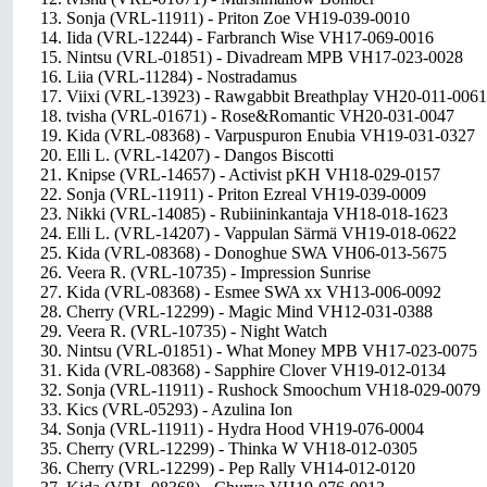
13. Sonja (VRL-11911) - Priton Zoe VH19-039-0010
14. Iida (VRL-12244) - Farbranch Wise VH17-069-0016
15. Nintsu (VRL-01851) - Divadream MPB VH17-023-0028
16. Liia (VRL-11284) - Nostradamus
17. Viixi (VRL-13923) - Rawgabbit Breathplay VH20-011-0061
18. tvisha (VRL-01671) - Rose&Romantic VH20-031-0047
19. Kida (VRL-08368) - Varpuspuron Enubia VH19-031-0327
20. Elli L. (VRL-14207) - Dangos Biscotti
21. Knipse (VRL-14657) - Activist pKH VH18-029-0157
22. Sonja (VRL-11911) - Priton Ezreal VH19-039-0009
23. Nikki (VRL-14085) - Rubiininkantaja VH18-018-1623
24. Elli L. (VRL-14207) - Vappulan Särmä VH19-018-0622
25. Kida (VRL-08368) - Donoghue SWA VH06-013-5675
26. Veera R. (VRL-10735) - Impression Sunrise
27. Kida (VRL-08368) - Esmee SWA xx VH13-006-0092
28. Cherry (VRL-12299) - Magic Mind VH12-031-0388
29. Veera R. (VRL-10735) - Night Watch
30. Nintsu (VRL-01851) - What Money MPB VH17-023-0075
31. Kida (VRL-08368) - Sapphire Clover VH19-012-0134
32. Sonja (VRL-11911) - Rushock Smoochum VH18-029-0079
33. Kics (VRL-05293) - Azulina Ion
34. Sonja (VRL-11911) - Hydra Hood VH19-076-0004
35. Cherry (VRL-12299) - Thinka W VH18-012-0305
36. Cherry (VRL-12299) - Pep Rally VH14-012-0120