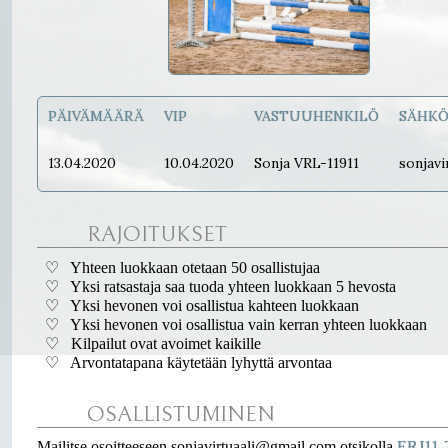
PÄIVÄMÄÄRÄ
VIP
VASTUUHENKILÖ
SÄHKÖ
13.04.2020
10.04.2020
Sonja VRL-11911
sonjavi
RAJOITUKSET
♡ Yhteen luokkaan otetaan 50 osallistujaa
♡ Yksi ratsastaja saa tuoda yhteen luokkaan 5 hevosta
♡ Yksi hevonen voi osallistua kahteen luokkaan
♡ Yksi hevonen voi osallistua vain kerran yhteen luokkaan
♡ Kilpailut ovat avoimet kaikille
♡ Arvontatapana käytetään lyhyttä arvontaa
OSALLISTUMINEN
Mailitse osoitteeseen sonjavirtuaali@gmail.com otsikolla
ERJ11-