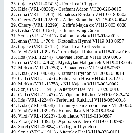
25. turjake (VRL-07415) - Four Leaf Chippie
26. Kida (VRL-08368) - Crafnant Adeon VH20-026-0015
27. enna (VRL-14704) - Rapatessa Roiskuu VH19-018-0602
28. Cherry (VRL-12299) - Zafir's Skjønnhet VH15-053-0042
29. Cherry (VRL-12299) - Zafir’s Majda ox VH15-003-0028
30. tvisha (VRL-01671) - Glimmerwing Cirein
31. Sonja (VRL-11911) - Kaihon Talvia VH19-018-0013
32. enna (VRL-14704) - Kototallin Hymni VH19-018-0657
33. turjake (VRL-07415) - Four Leaf Coffeechino
34. Viixi (VRL-13923) - Turmeltajan Hukattu VH18-018-0163
35. Iida (VRL-12244) - Oakvale Tromluí VH18-069-0005
36. enna (VRL-14704) - Myrskylän Haltijamieli VH19-018-056
37. Mirkku (VRL-13753) - Banaanivene VH19-018-0367
38. Kida (VRL-08368) - Crafnant Brython VH20-026-0014
39. Calla (VRL-11247) - Kotojärven Hiisi VH14-018-1275
40. Mirkku (VRL-13753) - KH Kajetan VH19-003-0002
41. Sonja (VRL-11911) - Afterbeat Dael VH17-026-0016
42. Calla (VRL-11247) - Vähäpellon Riivinki VH16-018-2474
43. Iida (VRL-12244) - Farbranch Raicheal VH18-069-0018
44. Kida (VRL-08368) - Brunnby Cardamom Hearts VH20-026
45. Viixi (VRL-13923) - Kuunvalkea VH18-018-1984
46. Viixi (VRL-13923) - Lohtulause VH19-018-0887
47. Viixi (VRL-13923) - Apupoika Antero VH19-018-0995
48. Sorel (VRL-00884) - Cadogan Thyrreion
49. Sonja (VRL-11911) - Afterplay Dael VH18-026-0161