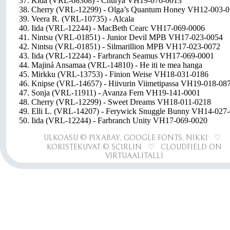
37. Kida (VRL-08368) - Churya VH19-076-0013
38. Cherry (VRL-12299) - Olga’s Quantum Honey VH12-003-
39. Veera R. (VRL-10735) - Alcala
40. Iida (VRL-12244) - MacBeth Cearc VH17-069-0006
41. Nintsu (VRL-01851) - Junior Devil MPB VH17-023-0054
42. Nintsu (VRL-01851) - Silmarillion MPB VH17-023-0072
43. Iida (VRL-12244) - Farbranch Seamus VH17-069-0001
44. Majiná Ansamaa (VRL-14810) - He iti te mea hanga
45. Mirkku (VRL-13753) - Finion Weise VH18-031-0186
46. Knipse (VRL-14657) - Hiivurin Viimetipassa VH19-018-08
47. Sonja (VRL-11911) - Avanza Fern VH19-141-0001
48. Cherry (VRL-12299) - Sweet Dreams VH18-011-0218
49. Elli L. (VRL-14207) - Ferywick Snuggle Bunny VH14-027
50. Iida (VRL-12244) - Farbranch Unity VH17-069-0020
ULKOASU © PIXABAY, GOOGLE FONTS, NIKKI ♡
KORISTEKUVAT © SCIRLIN ♡ CLOUDFIELD ON
VIRTUAALITALLI