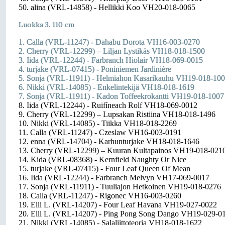
50. alina (VRL-14858) - Hellikki Koo VH20-018-0065
Luokka 3. 110 cm
1. Calla (VRL-11247) - Dahabu Dorota VH16-003-0270
2. Cherry (VRL-12299) – Liljan Lystikäs VH18-018-1500
3. Iida (VRL-12244) - Farbranch Hiolair VH18-069-0015
4. turjake (VRL-07415) - Poniniemen Jardinière
5. Sonja (VRL-11911) - Helmiahon Kasarikauhu VH19-018-10
6. Nikki (VRL-14085) - Enkelintekijä VH18-018-1619
7. Sonja (VRL-11911) - Kadon Toffeekrokantti VH19-018-1007
8. Iida (VRL-12244) - Ruifíneach Rolf VH18-069-0012
9. Cherry (VRL-12299) – Lupsakan Ristiina VH18-018-1496
10. Nikki (VRL-14085) - Tiikka VH18-018-2269
11. Calla (VRL-11247) - Czeslaw VH16-003-0191
12. enna (VRL-14704) - Karhunturjake VH18-018-1646
13. Cherry (VRL-12299) – Kuuran Kultapainos VH19-018-021
14. Kida (VRL-08368) - Kernfield Naughty Or Nice
15. turjake (VRL-07415) - Four Leaf Queen Of Mean
16. Iida (VRL-12244) - Farbranch Melvyn VH17-069-0017
17. Sonja (VRL-11911) - Tuuliajon Hetkoinen VH19-018-0276
18. Calla (VRL-11247) - Rigonec VH16-003-0260
19. Elli L. (VRL-14207) - Four Leaf Havana VH19-027-0022
20. Elli L. (VRL-14207) - Ping Pong Song Dango VH19-029-0
21. Nikki (VRL-14085) - Salaliittoteoria VH18-018-1622