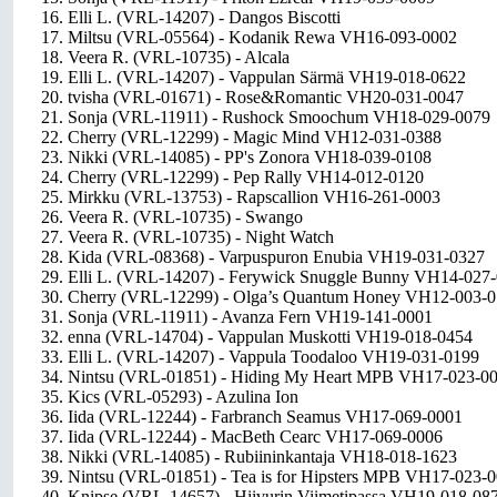
16. Elli L. (VRL-14207) - Dangos Biscotti
17. Miltsu (VRL-05564) - Kodanik Rewa VH16-093-0002
18. Veera R. (VRL-10735) - Alcala
19. Elli L. (VRL-14207) - Vappulan Särmä VH19-018-0622
20. tvisha (VRL-01671) - Rose&Romantic VH20-031-0047
21. Sonja (VRL-11911) - Rushock Smoochum VH18-029-0079
22. Cherry (VRL-12299) - Magic Mind VH12-031-0388
23. Nikki (VRL-14085) - PP's Zonora VH18-039-0108
24. Cherry (VRL-12299) - Pep Rally VH14-012-0120
25. Mirkku (VRL-13753) - Rapscallion VH16-261-0003
26. Veera R. (VRL-10735) - Swango
27. Veera R. (VRL-10735) - Night Watch
28. Kida (VRL-08368) - Varpuspuron Enubia VH19-031-0327
29. Elli L. (VRL-14207) - Ferywick Snuggle Bunny VH14-027
30. Cherry (VRL-12299) - Olga’s Quantum Honey VH12-003-
31. Sonja (VRL-11911) - Avanza Fern VH19-141-0001
32. enna (VRL-14704) - Vappulan Muskotti VH19-018-0454
33. Elli L. (VRL-14207) - Vappula Toodaloo VH19-031-0199
34. Nintsu (VRL-01851) - Hiding My Heart MPB VH17-023-0
35. Kics (VRL-05293) - Azulina Ion
36. Iida (VRL-12244) - Farbranch Seamus VH17-069-0001
37. Iida (VRL-12244) - MacBeth Cearc VH17-069-0006
38. Nikki (VRL-14085) - Rubiininkantaja VH18-018-1623
39. Nintsu (VRL-01851) - Tea is for Hipsters MPB VH17-023-
40. Knipse (VRL-14657) - Hiivurin Viimetipassa VH19-018-08