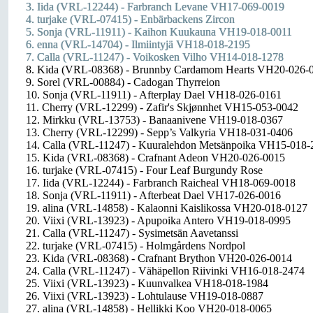
3. Iida (VRL-12244) - Farbranch Levane VH17-069-0019
4. turjake (VRL-07415) - Enbärbackens Zircon
5. Sonja (VRL-11911) - Kaihon Kuukauna VH19-018-0011
6. enna (VRL-14704) - Ilmiintyjä VH18-018-2195
7. Calla (VRL-11247) - Voikosken Vilho VH14-018-1278
8. Kida (VRL-08368) - Brunnby Cardamom Hearts VH20-026-
9. Sorel (VRL-00884) - Cadogan Thyrreion
10. Sonja (VRL-11911) - Afterplay Dael VH18-026-0161
11. Cherry (VRL-12299) - Zafir's Skjønnhet VH15-053-0042
12. Mirkku (VRL-13753) - Banaanivene VH19-018-0367
13. Cherry (VRL-12299) - Sepp’s Valkyria VH18-031-0406
14. Calla (VRL-11247) - Kuuralehdon Metsänpoika VH15-018-
15. Kida (VRL-08368) - Crafnant Adeon VH20-026-0015
16. turjake (VRL-07415) - Four Leaf Burgundy Rose
17. Iida (VRL-12244) - Farbranch Raicheal VH18-069-0018
18. Sonja (VRL-11911) - Afterbeat Dael VH17-026-0016
19. alina (VRL-14858) - Kalaonni Kaislikossa VH20-018-0127
20. Viixi (VRL-13923) - Apupoika Antero VH19-018-0995
21. Calla (VRL-11247) - Sysimetsän Aavetanssi
22. turjake (VRL-07415) - Holmgårdens Nordpol
23. Kida (VRL-08368) - Crafnant Brython VH20-026-0014
24. Calla (VRL-11247) - Vähäpellon Riivinki VH16-018-2474
25. Viixi (VRL-13923) - Kuunvalkea VH18-018-1984
26. Viixi (VRL-13923) - Lohtulause VH19-018-0887
27. alina (VRL-14858) - Hellikki Koo VH20-018-0065