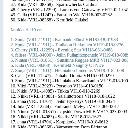
47. Kida (VRL-08368) - Sparrowbecks Cardinal
48. Cherry (VRL-12299) - Lumos von Gateaway VH15-021-04
49. Calla (VRL-11247) - Faustino Wid VH16-003-0262
50. Kida (VRL-08368) - Kernfield Calabel
Luokka 4. 110 cm
1. Sonja (VRL-11911) - Kalmankieltämä VH18-018-01983
2. Sonja (VRL-11911) - Tuuliajon Hetkoinen VH19-018-0276
3. Cherry (VRL-12299) - Evening Star VH18-031-0488
4. felissa (VRL-04000) - Jeilin Pullapitkopentele VH19-018-088
5. Nintsu (VRL-01851) - Sunshine Reggae MPB VH17-023-00
6. Kida (VRL-08368) - Kernfield Naughty Or Nice
7. Sonja (VRL-11911) - Helmiahon Ihmeotus VH19-018-1008
8. Calla (VRL-11247) - Dahabu Dorota VH16-003-0270
9. Sonja (VRL-11911) - Helmiahon Kasarikauhu VH19-018-10
10. Viixi (VRL-13923) - Potsojoo VH14-018-0150
11. Nikki (VRL-14085) - Tiikka VH18-018-2269
12. Nikki (VRL-14085) - Salaliittoteoria VH18-018-1622
13. enna (VRL-14704) - Jeilin Hykerrys VH19-018-0424
14. Iida (VRL-12244) - Farbranch Melvyn VH17-069-0017
15. Nintsu (VRL-01851) - Upside Down MPB VH17-023-0093
16. Nikki (VRL-14085) - Stadist VH18-018-1627
17. enna (VRL-14704) - Korpikotka VH19-018-0612
18. Kida (VRL-08368) - Varpuspuron Dom Pérignon