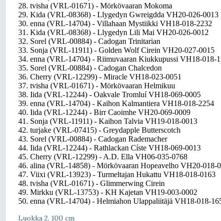
28. tvisha (VRL-01671) - Mörkövaaran Mokoma
29. Kida (VRL-08368) - Llygedyn Gwreigdda VH20-026-0013
30. enna (VRL-14704) - Villahaan Mystiikki VH18-018-2232
31. Kida (VRL-08368) - Llygedyn Lili Mai VH20-026-0012
32. Sorel (VRL-00884) - Cadogan Trinitarian
33. Sonja (VRL-11911) - Golden Wolf Cirein VH20-027-0015
34. enna (VRL-14704) - Riimuvaaran Kiukkupussi VH18-018-
35. Sorel (VRL-00884) - Cadogan Chalcedon
36. Cherry (VRL-12299) - Miracle VH18-023-0051
37. tvisha (VRL-01671) - Mörkövaaran Helmikuu
38. Iida (VRL-12244) - Oakvale Tromluí VH18-069-0005
39. enna (VRL-14704) - Kaihon Kalmantiera VH18-018-2254
40. Iida (VRL-12244) - Birr Caoimhe VH20-069-0009
41. Sonja (VRL-11911) - Kaihon Talvia VH19-018-0013
42. turjake (VRL-07415) - Greydapple Butterscotch
43. Sorel (VRL-00884) - Cadogan Rademacher
44. Iida (VRL-12244) - Rathlackan Císte VH18-069-0013
45. Cherry (VRL-12299) - A.D. Ella VH06-035-0768
46. alina (VRL-14858) - Mörkövaaran Hopeavelho VH20-018-
47. Viixi (VRL-13923) - Turmeltajan Hukattu VH18-018-0163
48. tvisha (VRL-01671) - Glimmerwing Cirein
49. Mirkku (VRL-13753) - KH Kajetan VH19-003-0002
50. enna (VRL-14704) - Helmiahon Ulappaliitäjä VH18-018-16
Luokka 2. 100 cm