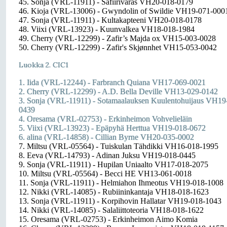
45. Sonja (VRL-11911) - Safiirivaras VH20-018-0179
46. Kioja (VRL-13006) - Gwyndolin of Swildie VH19-071-000
47. Sonja (VRL-11911) - Kultakapteeni VH20-018-0178
48. Viixi (VRL-13923) - Kuunvalkea VH18-018-1984
49. Cherry (VRL-12299) - Zafir’s Majda ox VH15-003-0028
50. Cherry (VRL-12299) - Zafir's Skjønnhet VH15-053-0042
Luokka 2. CIC1
1. Iida (VRL-12244) - Farbranch Quiana VH17-069-0021
2. Cherry (VRL-12299) - A.D. Bella Deville VH13-029-0142
3. Sonja (VRL-11911) - Sotamaalauksen Kuulentohuijaus VH19
0439
4. Oresama (VRL-02753) - Erkinheimon Vohvelieläin
5. Viixi (VRL-13923) - Epäpyhä Herttua VH19-018-0672
6. alina (VRL-14858) - Cillian Byrne VH20-035-0002
7. Miltsu (VRL-05564) - Tuiskulan Tähdikki VH16-018-1995
8. Eeva (VRL-14793) - Adinan Juksu VH19-018-0445
9. Sonja (VRL-11911) - Hupilan Uniaalto VH17-018-2075
10. Miltsu (VRL-05564) - Becci HE VH13-061-0018
11. Sonja (VRL-11911) - Helmiahon Ihmeotus VH19-018-1008
12. Nikki (VRL-14085) - Rubiininkantaja VH18-018-1623
13. Sonja (VRL-11911) - Korpihovin Hallatar VH19-018-1043
14. Nikki (VRL-14085) - Salaliittoteoria VH18-018-1622
15. Oresama (VRL-02753) - Erkinheimon Aimo Komia