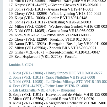
16. Miltsu (VRL-05564) - Nouvion Backgrade VH16-209-0002
17. Knipse (VRL-14657) - Gleannt Chewits VH19-209-0011
18. Sonja (VRL-11911) - Avanza Fern VH19-141-0001
19. Cherry (VRL-12299) - White Lightning VH18-155-0022
20. Kioja (VRL-13006) - Cordez F VH16031-0148
21. Sonja (VRL-11911) - Everlasting VH20-202-0003
22. Miltsu (VRL-05564) - Wychezovina Genheit VH16-039-00
23. Nikki (VRL-14085) - Gamma Inna VH18-066-0032
24. Kics (VRL-05293) - Priton Illaoi VH20-039-0003
25. Cherry (VRL-12299) - Pigatchio VH18-012-0375
26. Aaron (VRL-13923) - Rawgabbit Breathplay VH20-011-00
27. Miltsu (VRL-05564) - Zonouk BRA VH16-039-0021
28. tvisha (VRL-01671) - Rose&Romantic VH20-031-0047
29. Eetu Hopiavuori (VRL-02753) - Forceful
Luokka 5. CIC4
1. Kioja (VRL-13006) - Honey Stripes DFC VH19-031-0277
2. Sonja (VRL-11911) - Yazio Nightfire VH19-202-0008
3. Nikki (VRL-14085) - La Divina Milonga STC VH18-155-00
4. Eeva (VRL-14793) - Pleine Lune VH20-121-0001
5. Lili Lakkahalla (VRL-14810) - Blueprint
6. Sonja (VRL-11911) - Heavenbound de Winter VH19-155-00
7. Miltsu (VRL-05564) - Leonid Rewa VH13-001-0030
8. Kioja (VRL-13006) - Rosegarden's Enchanter VH19-012-001