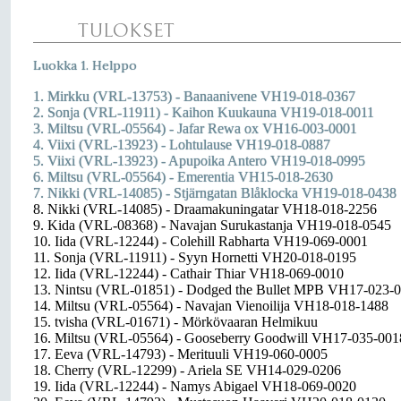
TULOKSET
Luokka 1. Helppo
1. Mirkku (VRL-13753) - Banaanivene VH19-018-0367
2. Sonja (VRL-11911) - Kaihon Kuukauna VH19-018-0011
3. Miltsu (VRL-05564) - Jafar Rewa ox VH16-003-0001
4. Viixi (VRL-13923) - Lohtulause VH19-018-0887
5. Viixi (VRL-13923) - Apupoika Antero VH19-018-0995
6. Miltsu (VRL-05564) - Emerentia VH15-018-2630
7. Nikki (VRL-14085) - Stjärngatan Blåklocka VH19-018-0438
8. Nikki (VRL-14085) - Draamakuningatar VH18-018-2256
9. Kida (VRL-08368) - Navajan Surukastanja VH19-018-0545
10. Iida (VRL-12244) - Colehill Rabharta VH19-069-0001
11. Sonja (VRL-11911) - Syyn Hornetti VH20-018-0195
12. Iida (VRL-12244) - Cathair Thiar VH18-069-0010
13. Nintsu (VRL-01851) - Dodged the Bullet MPB VH17-023-
14. Miltsu (VRL-05564) - Navajan Vienoilija VH18-018-1488
15. tvisha (VRL-01671) - Mörkövaaran Helmikuu
16. Miltsu (VRL-05564) - Gooseberry Goodwill VH17-035-001
17. Eeva (VRL-14793) - Merituuli VH19-060-0005
18. Cherry (VRL-12299) - Ariela SE VH14-029-0206
19. Iida (VRL-12244) - Namys Abigael VH18-069-0020