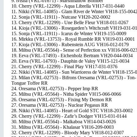
9. tvisha (VRL-01671) - Marshmallow Bomber
10. Cherry (VRL-12299) - Aqua Librella VH17-031-0440
11. Nikki (VRL-14085) - Glam River de Winter VH18-155-004
12. Sonja (VRL-11911) - Nutcase VH20-202-0002
13. Cherry (VRL-12299) - Une Belle Fleur VH18-011-0267
14. Kioja (VRL-13006) - Rosegarden’s Witchcraft VH19-031-0
15. Sonja (VRL-11911) - Icarus de Winter VH19-155-0009
16. Mirkku (VRL-13753) - Royal Rumble RR VH19-031-0001
17. Kioja (VRL-13006) - Rubenstein AUG VH16-012-0179
18. Miltsu (VRL-05564) - Sense of Perfection xx VH16-006-02
19. Eeva (VRL-17493) - Eichenholz Bertram VH20-044-0034
20. Eeva (VRL-14793) - Dauphin de Valoy VH15-121-0034
21. Cherry (VRL-12299) - Final Play VH17-031-0376
22. Nikki (VRL-14085) - Sun Warrioress de Winter VH18-155-
23. Milan (VRL-02753) - Bifrons Oresama (VRL-02753) - Ton-
Tongue Toffee RR
24. Oresama (VRL-02753) - Pepper Imp RR
25. Miltsu (VRL-05564) - Nitha Spider VH15-066-0066
26. Oresama (VRL-02753) - Fixing My Demon RR
27. Oresama (VRL-02753) - Nuclear Pegasus RR
28. Nikki (VRL-14085) - Heart of Gold STC VH18-203-0002
29. Cherry (VRL-12299) - Zafir’s Dodger VH15-031-0144
30. Miltsu (VRL-05564) - Malkaboa VH14-043-0026
31. Miltsu (VRL-05564) - Khalasar VH16-209-0003
32. Cherry (VRL-12299) - Bloody Mary VH18-012-0307