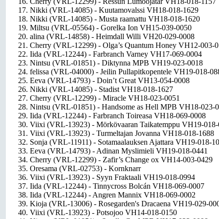
16. Cherry (VRL-12299) - Ressun Lumoojatar VH18-018-1157
17. Nikki (VRL-14085) - Kuutamovalssi VH18-018-1629
18. Nikki (VRL-14085) - Musta raamattu VH18-018-1620
19. Miltsu (VRL-05564) - Gorelka Ion VH15-039-0050
20. alina (VRL-14858) - Heimdall Willi VH20-029-0008
21. Cherry (VRL-12299) - Olga’s Quantum Honey VH12-003-
22. Iida (VRL-12244) - Farbranch Varney VH17-069-0004
23. Nintsu (VRL-01851) - Diktynna MPB VH19-023-0018
24. felissa (VRL-04000) - Jeilin Pullapitkopentele VH19-018-08
25. Eeva (VRL-14793) - Doin’t Great VH13-054-0008
26. Nikki (VRL-14085) - Stadist VH18-018-1627
27. Cherry (VRL-12299) - Miracle VH18-023-0051
28. Nintsu (VRL-01851) - Handsome as Hell MPB VH18-023-
29. Iida (VRL-12244) - Farbranch Toireasa VH18-069-0008
30. Viixi (VRL-13923) - Mörkövaaran Taikatemppu VH19-018
31. Viixi (VRL-13923) - Turmeltajan Jovanna VH18-018-1688
32. Sonja (VRL-11911) - Sotamaalauksen Ajattara VH19-018-1
33. Eeva (VRL-14793) - Adinan Myslimieli VH19-018-0441
34. Cherry (VRL-12299) - Zafir’s Change ox VH14-003-0429
35. Oresama (VRL-02753) - Kornknarr
36. Viixi (VRL-13923) - Syyn Fraktaali VH19-018-0994
37. Iida (VRL-12244) - Tinnycross Bolcán VH18-069-0007
38. Iida (VRL-12244) - Angren Mannix VH18-069-0002
39. Kioja (VRL-13006) - Rosegarden's Dracaena VH19-029-00
40. Viixi (VRL-13923) - Potsojoo VH14-018-0150