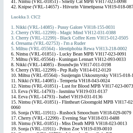
41. Nintsu (VRL-01851) - Smelly Cat MPB VH17-023-0098
42. Knipse (VRL-14657) - Hiivurin Viimetipassa VH19-018-08
Luokka 3. CIC2
1. Nikki (VRL-14085) - Pussy Galore VH18-155-0031
2. Cherry (VRL-12299) - Magic Mind VH12-031-0388
3. Cherry (VRL-12299) - Black Coffee Kern VH15-012-0505
4. Oresama (VRL-02753) - I'm a Ruder
5. Miltsu (VRL-05564) - Identiphobia Rewa VH13-218-0002
6. Nintsu (VRL-01851) - Lucky Bean MPB VH17-023-0091
7. Miltsu (VRL-05564) - Kuningan Lennart VH12-093-0033
8. Nikki (VRL-14085) - Boundwjin VH17-011-0198
9. Cherry (VRL-12299) - Pep Rally VH14-012-0120
10. Miltsu (VRL-05564) - Susijengin Ukkosmyrsky VH15-018-
11. Nikki (VRL-14085) - Temperia VH18-043-0024
12. Nintsu (VRL-01851) - Lust for Blood MPB VH17-023-007
13. Eeva (VRL-14793) - Jasmiina VH19-031-0137
14. Eeva (VRL-14793) - Isabel VH19-031-0136
15. Nintsu (VRL-01851) - Flintheart Gloomgold MPB VH17-02
0060
16. Sonja (VRL-11911) - Rushock Smoochum VH18-029-0079
17. Cherry (VRL-12299) - Evening Star VH18-031-0488
18. Nintsu (VRL-01851) - Miss Death MPB VH18-023-0013
19. Sonja (VRL-11911) - Priton Zoe VH19-039-0010