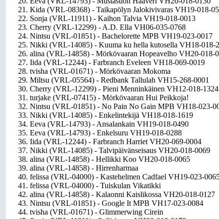
20. Eeva (VRL-14793) - Mustasuon Haaveri VH20-018-0130
21. Kida (VRL-08368) - Taikapölyn Jalokivivaras VH19-018-0
22. Sonja (VRL-11911) - Kaihon Talvia VH19-018-0013
23. Cherry (VRL-12299) - A.D. Ella VH06-035-0768
24. Nintsu (VRL-01851) - Bachelorette MPB VH19-023-0017
25. Nikki (VRL-14085) - Kuuma ku hella kutosella VH18-018-
26. alina (VRL-14858) - Mörkövaaran Hopeavelho VH20-018-
27. Iida (VRL-12244) - Farbranch Eveleen VH18-069-0019
28. tvisha (VRL-01671) - Mörkövaaran Mokoma
29. Miltsu (VRL-05564) - Redbank Tallulah VH15-268-0001
30. Cherry (VRL-12299) - Pieni Menninkäinen VH12-018-1324
31. turjake (VRL-07415) - Mörkövaaran Hui Peikkoja!
32. Nintsu (VRL-01851) - No Pain No Gain MPB VH18-023-0
33. Nikki (VRL-14085) - Enkelintekijä VH18-018-1619
34. Eeva (VRL-14793) - Ansalankain VH19-018-0490
35. Eeva (VRL-14793) - Enkelsuru VH19-018-0288
36. Iida (VRL-12244) - Farbranch Harriet VH20-069-0004
37. Nikki (VRL-14085) - Talvipäivänseisaus VH20-018-0069
38. alina (VRL-14858) - Hellikki Koo VH20-018-0065
39. alina (VRL-14858) - Hirrenharmaa
40. felissa (VRL-04000) - Kastehelmen Cadfael VH19-023-006
41. felissa (VRL-04000) - Tuiskulan Vikatikki
42. alina (VRL-14858) - Kalaonni Kaislikossa VH20-018-0127
43. Nintsu (VRL-01851) - Google It MPB VH17-023-0084
44. tvisha (VRL-01671) - Glimmerwing Cirein