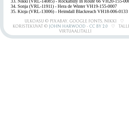
33. Nikki (VRL-14085) - Rockabilly In Route 66 VH20-155-00
34. Sonja (VRL-11911) - Hera de Winter VH19-155-0007
35. Kioja (VRL-13006) - Heimdall Blackreach VH18-006-0133
ULKOASU © PIXABAY, GOOGLE FONTS, NIKKI ♡
KORISTEKUVAT ©
JOHN HARWOOD
-
CC BY 2.0
♡ TALLI
VIRTUAALITALLI