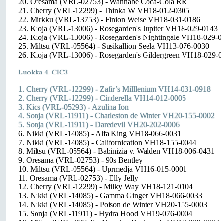
20. Oresama (VRL-02753) - Wannabe Coca-Cola RR
21. Cherry (VRL-12299) - Thinka W VH18-012-0305
22. Mirkku (VRL-13753) - Finion Weise VH18-031-0186
23. Kioja (VRL-13006) - Rosegarden's Jupiter VH18-029-0143
24. Kioja (VRL-13006) - Rosegarden's Nightingale VH18-029-
25. Miltsu (VRL-05564) - Susikallion Seela VH13-076-0030
26. Kioja (VRL-13006) - Rosegarden's Gildergreen VH18-029-
Luokka 4. CIC3
1. Cherry (VRL-12299) - Zafir’s Milllenium VH14-031-0918
2. Cherry (VRL-12299) - Cinderella VH14-012-0005
3. Kics (VRL-05293) - Azulina Ion
4. Sonja (VRL-11911) - Charleston de Winter VH20-155-0002
5. Sonja (VRL-11911) - Daredevil VH20-202-0006
6. Nikki (VRL-14085) - Alfa King VH18-066-0031
7. Nikki (VRL-14085) - Californication VH18-155-0044
8. Miltsu (VRL-05564) - Babinizia v. Walden VH18-006-0431
9. Oresama (VRL-02753) - 90s Bentley
10. Miltsu (VRL-05564) - Uprmedja VH16-015-0001
11. Oresama (VRL-02753) - Elly Jelly
12. Cherry (VRL-12299) - Milky Way VH18-121-0104
13. Nikki (VRL-14085) - Gamma Ginger VH18-066-0033
14. Nikki (VRL-14085) - Poison de Winter VH20-155-0003
15. Sonja (VRL-11911) - Hydra Hood VH19-076-0004