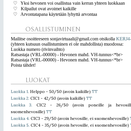
♡ Yksi hevonen voi osallistua vain kerran yhteen luokkaan
♡ Kilpailut ovat avoimet kaikille
♡ Arvontatapana käytetään lyhyttä arvontaa
OSALLISTUMINEN
Mailitse osoitteeseen sonjavirtuaali@gmail.com otsikolla
KERJ4
(yhteen kutsuun osallistuminen ei ole mahdollista) muodossa:
Luokka numero (rivinvaihto)
Ratsastaja (VRL-00000) - Hevonen mahd. VH-tunnus<*br>
Ratsastaja (VRL-00000) - Hevonen mahd. VH-tunnus<*br>
Poista tähdet!
LUOKAT
Luokka 1.
Helppo - 50/50 (avoin kaikille)
TT
Luokka 2.
CIC1 - 42/50 (avoin kaikille)
TT
Luokka 3.
CIC2 - 26/50 (avoin poneille ja hevosill
suomenhevosille)
TT
Luokka 4.
CIC3 - 29/50 (avoin hevosille, ei suomenhevosille)
Luokka 5.
CIC4 - 35/50 (avoin hevosille, ei suomenhevosille)