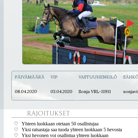
PÄIVÄMÄÄRÄ
VIP
VASTUUHENKILÖ
SÄHKÖ
08.04.2020
03.04.2020
Sonja VRL-11911
sonjav
RAJOITUKSET
♡ Yhteen luokkaan otetaan 50 osallistujaa
♡ Yksi ratsastaja saa tuoda yhteen luokkaan 5 hevosta
♡ Yksi hevonen voi osallistua yhteen luokkaan