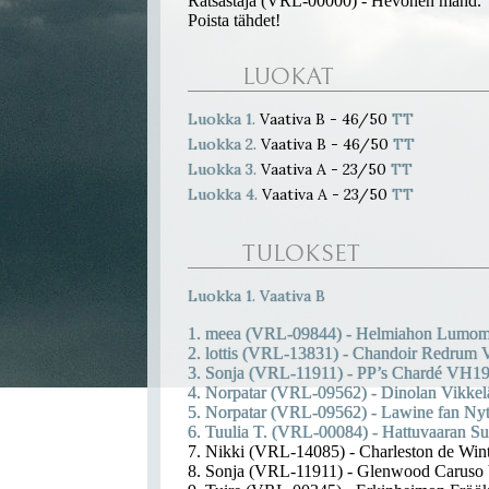
Ratsastaja (VRL-00000) - Hevonen mahd.
Poista tähdet!
LUOKAT
Luokka 1.
Vaativa B - 46/50
TT
Luokka 2.
Vaativa B - 46/50
TT
Luokka 3.
Vaativa A - 23/50
TT
Luokka 4.
Vaativa A - 23/50
TT
TULOKSET
Luokka 1. Vaativa B
1. meea (VRL-09844) - Helmiahon Lumom
2. lottis (VRL-13831) - Chandoir Redrum
3. Sonja (VRL-11911) - PP’s Chardé VH1
4. Norpatar (VRL-09562) - Dinolan Vikkel
5. Norpatar (VRL-09562) - Lawine fan Nyt
6. Tuulia T. (VRL-00084) - Hattuvaaran 
7. Nikki (VRL-14085) - Charleston de Wi
8. Sonja (VRL-11911) - Glenwood Carus