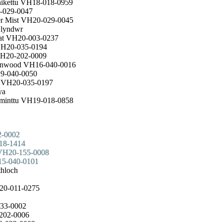
hikettu VH18-018-0959
0-029-0047
er Mist VH20-029-0045
Glyndwr
mat VH20-003-0237
 VH20-035-0194
VH20-202-0009
avenwood VH16-040-0016
19-040-0050
dh VH20-035-0197
ya
minttu VH19-018-0858
2-0002
018-1414
 VH20-155-0008
15-040-0101
thloch
H20-011-0275
033-0002
-202-0006