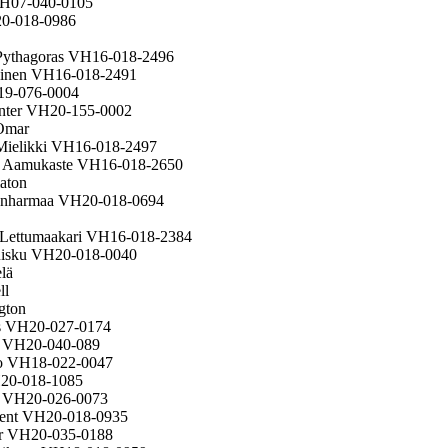
VH07-040-0105
20-018-0986
 Pythagoras VH16-018-2496
iäinen VH16-018-2491
19-076-0004
inter VH20-155-0002
 Omar
 Mielikki VH16-018-2497
on Aamukaste VH16-018-2650
aton
renharmaa VH20-018-0694
n Lettumaakari VH16-018-2384
uisku VH20-018-0040
lä
ll
gton
us VH20-027-0174
ud VH20-040-089
so VH18-022-0047
H20-018-1085
ll VH20-026-0073
 Kent VH20-018-0935
rr VH20-035-0188