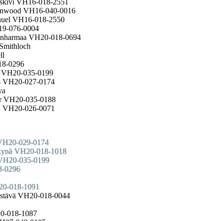
uskivi VH16-018-2551
avenwood VH16-040-0016
anuel VH16-018-2550
19-076-0004
renharmaa VH20-018-0694
Smithloch
ll
18-0296
gh VH20-035-0199
us VH20-027-0174
ya
rr VH20-035-0188
in VH20-026-0071
 VH20-029-0174
ökynä VH20-018-1018
h VH20-035-0199
8-0296
H20-018-1091
ystävä VH20-018-0044
20-018-1087