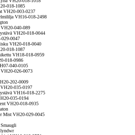
ökynä VH20-018-1018
H20-018-1085
mat VH20-003-0237
elmililja VH16-018-2498
gton
ud VH20-040-089
nystävä VH20-018-0044
0-029-0047
uisku VH20-018-0040
H20-018-1087
hikettu VH18-018-0959
20-018-0986
VH07-040-0105
ll VH20-026-0073
VH20-202-0009
dh VH20-035-0197
kiystävä VH16-018-2275
 VH20-035-0194
 Kent VH20-018-0935
aton
er Mist VH20-029-0045
 Smaugli
Glyndwr