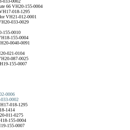
18-033-0002
oute 66 VH20-155-0004
i VH17-018-1295
alor VH21-012-0001
 VH20-033-0029
0-155-0010
 VH18-155-0004
 VH20-0040-0091
H20-021-0104
 VH20-087-0025
 VH19-155-0007
202-0006
8-033-0002
 VH17-018-1295
018-1414
H20-011-0275
VH18-155-0004
VH19-155-0007