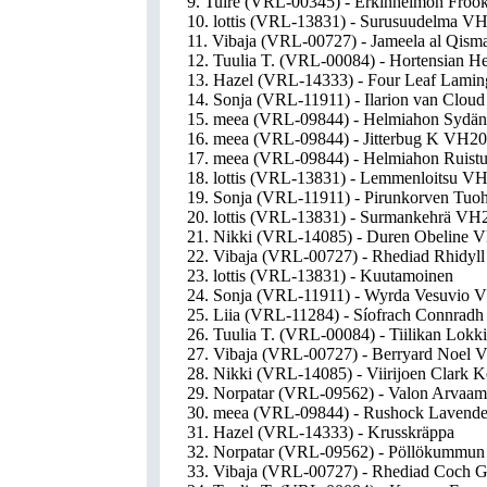
9. Tuire (VRL-00345) - Erkinheimon Frö
10. lottis (VRL-13831) - Surusuudelma V
11. Vibaja (VRL-00727) - Jameela al Qis
12. Tuulia T. (VRL-00084) - Hortensian H
13. Hazel (VRL-14333) - Four Leaf Lamin
14. Sonja (VRL-11911) - Ilarion van Clo
15. meea (VRL-09844) - Helmiahon Sydä
16. meea (VRL-09844) - Jitterbug K VH2
17. meea (VRL-09844) - Helmiahon Ruist
18. lottis (VRL-13831) - Lemmenloitsu V
19. Sonja (VRL-11911) - Pirunkorven Tuo
20. lottis (VRL-13831) - Surmankehrä VH
21. Nikki (VRL-14085) - Duren Obeline 
22. Vibaja (VRL-00727) - Rhediad Rhidy
23. lottis (VRL-13831) - Kuutamoinen
24. Sonja (VRL-11911) - Wyrda Vesuvio 
25. Liia (VRL-11284) - Síofrach Connra
26. Tuulia T. (VRL-00084) - Tiilikan Lok
27. Vibaja (VRL-00727) - Berryard Noel
28. Nikki (VRL-14085) - Viirijoen Clark
29. Norpatar (VRL-09562) - Valon Arvaam
30. meea (VRL-09844) - Rushock Lavend
31. Hazel (VRL-14333) - Krusskräppa
32. Norpatar (VRL-09562) - Pöllökummun
33. Vibaja (VRL-00727) - Rhediad Coch 