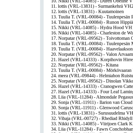
10. Nikki (VRL-14085) - Duren Obeline 
11. lottis (VRL-13831) - Surmankehrä VH
12. lottis (VRL-13831) - Kuutamoinen
13. Tuulia T. (VRL-00084) - Tuulenpesän
14. Tuulia T. (VRL-00084) - Runon Hipp
15. Nikki (VRL-14085) - Hydra Hood VH
16. Nikki (VRL-14085) - Charleston de W
17. Norpatar (VRL-09562) - Toivottoman
18. Tuulia T. (VRL-00084) - Tuulenpesän
19. Tuulia T. (VRL-00084) - Haavelaaks
20. Norpatar (VRL-09562) - Valon Arvaam
21. Hazel (VRL-14333) - Korpihovin Hir
22. Norpatar (VRL-09562) - Kitana
23. Tuulia T. (VRL-00084) - Mörkövaara
24. meea (VRL-09844) - Helmiahon Ruist
25. Norpatar (VRL-09562) - Dinolan Vikke
26. Hazel (VRL-14333) - Cranogwen Catte
27. Hazel (VRL-14333) - Four Leaf Lamin
28. Liia (VRL-11284) - Almondale Pegas
29. Sonja (VRL-11911) - Ilarion van Clo
30. Sonja (VRL-11911) - Glenwood Caru
31. lottis (VRL-13831) - Surusuudelma V
32. Vibaja (VRL-00727) - Rhediad Rhidy
33. Nikki (VRL-14085) - Viirijoen Clark
34. Liia (VRL-11284) - Fawrs Conchobha