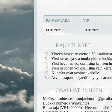
PÄIVÄMÄÄRÄ
VIP
13.01.2021
10.01.2021
RAJOITUKSET
♡ Yhteen luokkaan otetaan 50 osallistuj
♡ Yksi ratsastaja saa tuoda yhteen luokk
♡ Yksi hevonen voi osallistua kahteen l
♡ Yksi hevonen voi osallistua vain kerra
♡ Kilpailut ovat avoimet kaikille
♡ Arvontatapana käytetään lyhyttä arvon
OSALLISTUMINEN
Mailitse osoitteeseen sonjavirtuaali@gmail
Luokka numero (rivinvaihto)
Ratsastaja (VRL-00000) - Hevonen mahd.