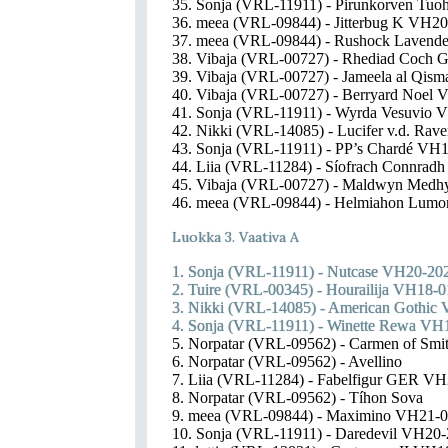
35. Sonja (VRL-11911) - Pirunkorven Tuo
36. meea (VRL-09844) - Jitterbug K VH2
37. meea (VRL-09844) - Rushock Lavend
38. Vibaja (VRL-00727) - Rhediad Coch 
39. Vibaja (VRL-00727) - Jameela al Qis
40. Vibaja (VRL-00727) - Berryard Noel
41. Sonja (VRL-11911) - Wyrda Vesuvio 
42. Nikki (VRL-14085) - Lucifer v.d. R
43. Sonja (VRL-11911) - PP’s Chardé VH
44. Liia (VRL-11284) - Síofrach Connra
45. Vibaja (VRL-00727) - Maldwyn Medh
46. meea (VRL-09844) - Helmiahon Lumo
Luokka 3. Vaativa A
1. Sonja (VRL-11911) - Nutcase VH20-20
2. Tuire (VRL-00345) - Hourailija VH18-
3. Nikki (VRL-14085) - American Gothic
4. Sonja (VRL-11911) - Winette Rewa VH
5. Norpatar (VRL-09562) - Carmen of Smi
6. Norpatar (VRL-09562) - Avellino
7. Liia (VRL-11284) - Fabelfigur GER V
8. Norpatar (VRL-09562) - Tíhon Sova
9. meea (VRL-09844) - Maximino VH21-
10. Sonja (VRL-11911) - Daredevil VH20