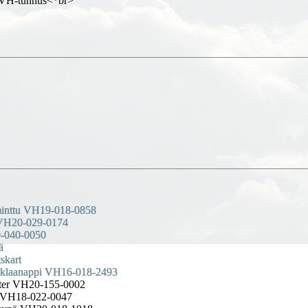
 VH-tunnus<*br>
inttu VH19-018-0858
 VH20-029-0174
9-040-0050
ä
skart
Suklaanappi VH16-018-2493
nter VH20-155-0002
o VH18-022-0047