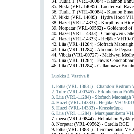
34. Tuulia T. (VRL-00084) - Kaunon Enn
35. Nikki (VRL-14085) - Lucifer v.d. R
36. Tuulia T. (VRL-00084) - Kaunon Em
37. Nikki (VRL-14085) - Hydra Hood VH
38. Hazel (VRL-14333) - Korpihovin Hir
39. Norpatar (VRL-09562) - Goldenrod of 
40. Hazel (VRL-14333) - Cranogwen Catte
41. Hazel (VRL-14333) - Heljäke VH19-0
42. Liia (VRL-11284) - Síofrach Maonai
43. Liia (VRL-11284) - Almondale Pegas
44. Vibaja (VRL-00727) - Maldwyn Medh
45. Liia (VRL-11284) - Fawrs Conchobha
46. Liia (VRL-11284) - Callanmawr Bren
Luokka 2. Vaativa B
1. lottis (VRL-13831) - Chandoir Redrum
2. Tuire (VRL-00345) - Erkinheimon Frö
3. Liia (VRL-11284) - Síofrach Maonaig
4. Hazel (VRL-14333) - Heljäke VH19-01
5. Hazel (VRL-14333) - Krusskräppa
6. Liia (VRL-11284) - Marsipaanikettu V
7. meea (VRL-09844) - Helmiahon Sydän
8. Norpatar (VRL-09562) - Carelia RGE
9. lottis (VRL-13831) - Lemmenloitsu VH