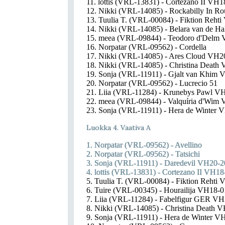
11. lottis (VRL-13831) - Cortezano II VH
12. Nikki (VRL-14085) - Rockabilly In R
13. Tuulia T. (VRL-00084) - Fiktion Reht
14. Nikki (VRL-14085) - Belara van de H
15. meea (VRL-09844) - Teodoro d'Delm
16. Norpatar (VRL-09562) - Cordella
17. Nikki (VRL-14085) - Ares Cloud VH2
18. Nikki (VRL-14085) - Christina Death
19. Sonja (VRL-11911) - Gjalt van Khim
20. Norpatar (VRL-09562) - Lucrecio 51
21. Liia (VRL-11284) - Krunebys Pawl V
22. meea (VRL-09844) - Valquíria d'Wim
23. Sonja (VRL-11911) - Hera de Winter
Luokka 4. Vaativa A
1. Norpatar (VRL-09562) - Avellino
2. Norpatar (VRL-09562) - Tatsichi
3. Sonja (VRL-11911) - Daredevil VH20-
4. lottis (VRL-13831) - Cortezano II VH1
5. Tuulia T. (VRL-00084) - Fiktion Rehti
6. Tuire (VRL-00345) - Hourailija VH18-
7. Liia (VRL-11284) - Fabelfigur GER V
8. Nikki (VRL-14085) - Christina Death 
9. Sonja (VRL-11911) - Hera de Winter 