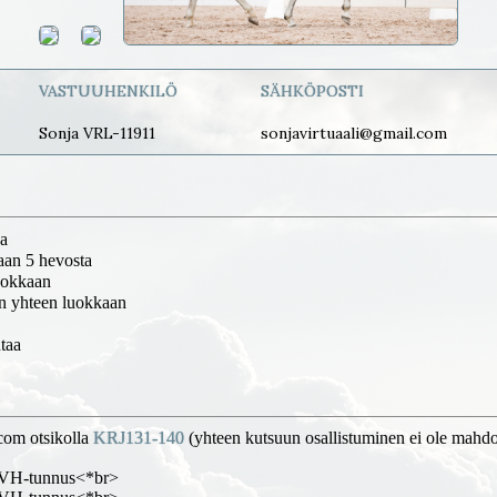
VASTUUHENKILÖ
SÄHKÖPOSTI
Sonja VRL-11911
sonjavirtuaali@gmail.com
aa
aan 5 hevosta
uokkaan
n yhteen luokkaan
taa
.com otsikolla
KRJ131-140
(yhteen kutsuun osallistuminen ei ole mahdo
 VH-tunnus<*br>