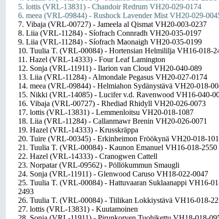
5. lottis (VRL-13831) - Chandoir Redrum VH20-029-0174
6. meea (VRL-09844) - Rushock Lavender Mist VH20-029-004
7. Vibaja (VRL-00727) - Jameela al Qismat VH20-003-0237
8. Liia (VRL-11284) - Síofrach Connradh VH20-035-0197
9. Liia (VRL-11284) - Síofrach Maonaigh VH20-035-0199
10. Tuulia T. (VRL-00084) - Hortensian Helmililja VH16-018-2
11. Hazel (VRL-14333) - Four Leaf Lamington
12. Sonja (VRL-11911) - Ilarion van Cloud VH20-040-089
13. Liia (VRL-11284) - Almondale Pegasus VH20-027-0174
14. meea (VRL-09844) - Helmiahon Sydänystävä VH20-018-0
15. Nikki (VRL-14085) - Lucifer v.d. Ravenwood VH16-040-0
16. Vibaja (VRL-00727) - Rhediad Rhidyll VH20-026-0073
17. lottis (VRL-13831) - Lemmenloitsu VH20-018-1087
18. Liia (VRL-11284) - Callanmawr Brenin VH20-026-0071
19. Hazel (VRL-14333) - Krusskräppa
20. Tuire (VRL-00345) - Erkinheimon Fröökynä VH20-018-10
21. Tuulia T. (VRL-00084) - Kaunon Emanuel VH16-018-2550
22. Hazel (VRL-14333) - Cranogwen Cattell
23. Norpatar (VRL-09562) - Pöllökummun Smaugli
24. Sonja (VRL-11911) - Glenwood Caruso VH18-022-0047
25. Tuulia T. (VRL-00084) - Hattuvaaran Suklaanappi VH16-01
2493
26. Tuulia T. (VRL-00084) - Tiilikan Lokkiystävä VH16-018-2
27. lottis (VRL-13831) - Kuutamoinen
28. Sonja (VRL-11911) - Pirunkorven Tuohikettu VH18-018-09