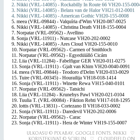
2. Nikki (VRL-14085) - Rockabilly In Route 66 VH20-155-000
3. Nikki (VRL-14085) - Belara van de Halor VH21-012-0001
4. Nikki (VRL-14085) - American Gothic VH20-155-0008
5. meea (VRL-09844) - Valquíria d'Wim VH20-087-0025
6. Nikki (VRL-14085) - Christina Death VH18-155-0004
7. Norpatar (VRL-09562) - Avellino
8. Sonja (VRL-11911) - Nutcase VH20-202-0002
9. Nikki (VRL-14085) - Ares Cloud VH20-155-0010
10. Norpatar (VRL-09562) - Carmen of Smithloch
11. Norpatar (VRL-09562) - Egyedülálló Cicám
12. Liia (VRL-11284) - Fabelfigur GER VH20-011-0275
13. Sonja (VRL-11911) - Gjalt van Khim VH20-0040-0091
14. meea (VRL-09844) - Teodoro d'Delm VH20-033-0029
15. Tuire (VRL-00345) - Hourailija VH18-018-1414
16. Sonja (VRL-11911) - Winette Rewa VH15-040-0101
17. Norpatar (VRL-09562) - Tatsichi
18. Liia (VRL-11284) - Krunebys Pawl VH20-021-0104
19. Tuulia T. (VRL-00084) - Fiktion Rehti VH17-018-1295
20. lottis (VRL-13831) - Cortezano II VH18-033-0002
21. Sonja (VRL-11911) - Daredevil VH20-202-0006
22. Norpatar (VRL-09562) - Carac
23. Sonja (VRL-11911) - Hera de Winter VH19-155-0007
ULKOASU © PIXABAY, GOOGLE FONTS, NIKKI ♡
KORISTEKUVAT © SCIRLIN ♡ CLOUDFIELD ON