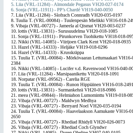
5. Liia (VRL-11284) - Almondale Pegasus VH20-027-0174
6. Sonja (VRL-11911) - PP’s Chardé VH19-040-0050
7. Liia (VRL-11284) - Síofrach Connradh VH20-035-0197
8. Tuulia T. (VRL-00084) - Tuulenpesän Mielikki VH16-018-2
9. Vibaja (VRL-00727) - Jameela al Qismat VH20-003-0237
10. lottis (VRL-13831) - Surusuudelma VH20-018-1085
11. Sonja (VRL-11911) - Pirunkorven Tuohikettu VH18-018-09
12. Nikki (VRL-14085) - Viirijoen Clark Kent VH20-018-0935
13. Hazel (VRL-14333) - Heljäke VH19-018-0296
14. Hazel (VRL-14333) - Krusskräppa
15. Tuulia T. (VRL-00084) - Mörkövaaran Lettumaakari VH16-
2384
16. Nikki (VRL-14085) - Lucifer v.d. Ravenwood VH16-040-0
17. Liia (VRL-11284) - Marsipaanikettu VH20-018-1091
18. Norpatar (VRL-09562) - Carelia RGE
19. Tuulia T. (VRL-00084) - Runon Hippiäinen VH16-018-249
20. lottis (VRL-13831) - Surmankehrä VH20-018-0986
21. meea (VRL-09844) - Helmiahon Lumominttu VH19-018-08
22. Vibaja (VRL-00727) - Maldwyn Medhya
23. Vibaja (VRL-00727) - Berryard Noel VH20-035-0194
24. Tuulia T. (VRL-00084) - Haavelaakson Aamukaste VH16-0
2650
25. Vibaja (VRL-00727) - Rhediad Rhidyll VH20-026-0073
26. Vibaja (VRL-00727) - Rhediad Coch Glyndwr
27. Nikki (VRL-14085) - Duren Obeline VH07-040-0105