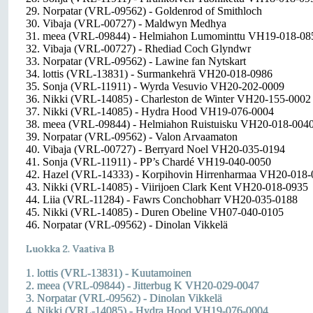
29. Norpatar (VRL-09562) - Goldenrod of Smithloch
30. Vibaja (VRL-00727) - Maldwyn Medhya
31. meea (VRL-09844) - Helmiahon Lumominttu VH19-018-08
32. Vibaja (VRL-00727) - Rhediad Coch Glyndwr
33. Norpatar (VRL-09562) - Lawine fan Nytskart
34. lottis (VRL-13831) - Surmankehrä VH20-018-0986
35. Sonja (VRL-11911) - Wyrda Vesuvio VH20-202-0009
36. Nikki (VRL-14085) - Charleston de Winter VH20-155-0002
37. Nikki (VRL-14085) - Hydra Hood VH19-076-0004
38. meea (VRL-09844) - Helmiahon Ruistuisku VH20-018-004
39. Norpatar (VRL-09562) - Valon Arvaamaton
40. Vibaja (VRL-00727) - Berryard Noel VH20-035-0194
41. Sonja (VRL-11911) - PP’s Chardé VH19-040-0050
42. Hazel (VRL-14333) - Korpihovin Hirrenharmaa VH20-018
43. Nikki (VRL-14085) - Viirijoen Clark Kent VH20-018-0935
44. Liia (VRL-11284) - Fawrs Conchobharr VH20-035-0188
45. Nikki (VRL-14085) - Duren Obeline VH07-040-0105
46. Norpatar (VRL-09562) - Dinolan Vikkelä
Luokka 2. Vaativa B
1. lottis (VRL-13831) - Kuutamoinen
2. meea (VRL-09844) - Jitterbug K VH20-029-0047
3. Norpatar (VRL-09562) - Dinolan Vikkelä
4. Nikki (VRL-14085) - Hydra Hood VH19-076-0004