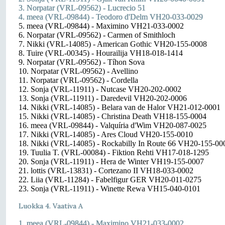
3. Norpatar (VRL-09562) - Lucrecio 51
4. meea (VRL-09844) - Teodoro d'Delm VH20-033-0029
5. meea (VRL-09844) - Maximino VH21-033-0002
6. Norpatar (VRL-09562) - Carmen of Smithloch
7. Nikki (VRL-14085) - American Gothic VH20-155-0008
8. Tuire (VRL-00345) - Hourailija VH18-018-1414
9. Norpatar (VRL-09562) - Tíhon Sova
10. Norpatar (VRL-09562) - Avellino
11. Norpatar (VRL-09562) - Cordella
12. Sonja (VRL-11911) - Nutcase VH20-202-0002
13. Sonja (VRL-11911) - Daredevil VH20-202-0006
14. Nikki (VRL-14085) - Belara van de Halor VH21-012-0001
15. Nikki (VRL-14085) - Christina Death VH18-155-0004
16. meea (VRL-09844) - Valquíria d'Wim VH20-087-0025
17. Nikki (VRL-14085) - Ares Cloud VH20-155-0010
18. Nikki (VRL-14085) - Rockabilly In Route 66 VH20-155-00
19. Tuulia T. (VRL-00084) - Fiktion Rehti VH17-018-1295
20. Sonja (VRL-11911) - Hera de Winter VH19-155-0007
21. lottis (VRL-13831) - Cortezano II VH18-033-0002
22. Liia (VRL-11284) - Fabelfigur GER VH20-011-0275
23. Sonja (VRL-11911) - Winette Rewa VH15-040-0101
Luokka 4. Vaativa A
1. meea (VRL-09844) - Maximino VH21-033-0002