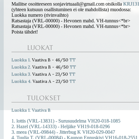
Mailitse osoitteeseen sonjavirtuaali@gmail.com otsikolla
KRJ131
(yhteen kutsuun osallistuminen ei ole mahdollista) muodossa:
Luokka numero (rivinvaihto)
Ratsastaja (VRL-00000) - Hevonen mahd. VH-tunnus<*br>
Ratsastaja (VRL-00000) - Hevonen mahd. VH-tunnus<*br>
Poista tähdet!
LUOKAT
Luokka 1.
Vaativa B - 46/50
TT
Luokka 2.
Vaativa B - 46/50
TT
Luokka 3.
Vaativa A - 23/50
TT
Luokka 4.
Vaativa A - 23/50
TT
TULOKSET
Luokka 1. Vaativa B
1. lottis (VRL-13831) - Surusuudelma VH20-018-1085
2. Hazel (VRL-14333) - Heljäke VH19-018-0296
3. meea (VRL-09844) - Jitterbug K VH20-029-0047
4. Tuulia T. (VRL-00084) - Kaunon Ennuskivi VH16-018-2551