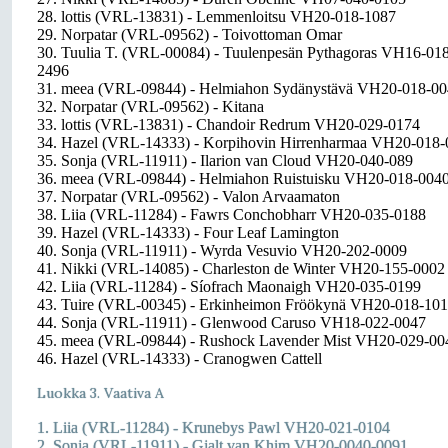
28. lottis (VRL-13831) - Lemmenloitsu VH20-018-1087
29. Norpatar (VRL-09562) - Toivottoman Omar
30. Tuulia T. (VRL-00084) - Tuulenpesän Pythagoras VH16-01
2496
31. meea (VRL-09844) - Helmiahon Sydänystävä VH20-018-0
32. Norpatar (VRL-09562) - Kitana
33. lottis (VRL-13831) - Chandoir Redrum VH20-029-0174
34. Hazel (VRL-14333) - Korpihovin Hirrenharmaa VH20-018
35. Sonja (VRL-11911) - Ilarion van Cloud VH20-040-089
36. meea (VRL-09844) - Helmiahon Ruistuisku VH20-018-004
37. Norpatar (VRL-09562) - Valon Arvaamaton
38. Liia (VRL-11284) - Fawrs Conchobharr VH20-035-0188
39. Hazel (VRL-14333) - Four Leaf Lamington
40. Sonja (VRL-11911) - Wyrda Vesuvio VH20-202-0009
41. Nikki (VRL-14085) - Charleston de Winter VH20-155-0002
42. Liia (VRL-11284) - Síofrach Maonaigh VH20-035-0199
43. Tuire (VRL-00345) - Erkinheimon Fröökynä VH20-018-10
44. Sonja (VRL-11911) - Glenwood Caruso VH18-022-0047
45. meea (VRL-09844) - Rushock Lavender Mist VH20-029-00
46. Hazel (VRL-14333) - Cranogwen Cattell
Luokka 3. Vaativa A
1. Liia (VRL-11284) - Krunebys Pawl VH20-021-0104
2. Sonja (VRL-11911) - Gjalt van Khim VH20-0040-0091