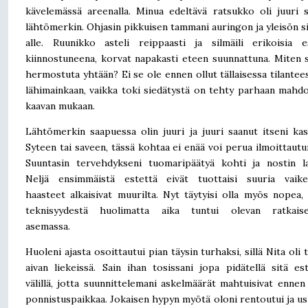
kävelemässä areenalla. Minua edeltävä ratsukko oli juuri 
lähtömerkin. Ohjasin pikkuisen tammani auringon ja yleisön s
alle. Ruunikko asteli reippaasti ja silmäili erikoisia e
kiinnostuneena, korvat napakasti eteen suunnattuna. Miten s
hermostuta yhtään? Ei se ole ennen ollut tällaisessa tilantees
lähimainkaan, vaikka toki siedätystä on tehty parhaan mahdo
kaavan mukaan.
Lähtömerkin saapuessa olin juuri ja juuri saanut itseni kas
Syteen tai saveen, tässä kohtaa ei enää voi perua ilmoittautu
Suuntasin tervehdykseni tuomaripäätyä kohti ja nostin l
Neljä ensimmäistä estettä eivät tuottaisi suuria vaikeu
haasteet alkaisivat muurilta. Nyt täytyisi olla myös nopea,
teknisyydestä huolimatta aika tuntui olevan ratkaise
asemassa.
Huoleni ajasta osoittautui pian täysin turhaksi, sillä Nita oli 
aivan liekeissä. Sain ihan tosissani jopa pidätellä sitä es
välillä, jotta suunnittelemani askelmäärät mahtuisivat ennen
ponnistuspaikkaa. Jokaisen hypyn myötä oloni rentoutui ja us