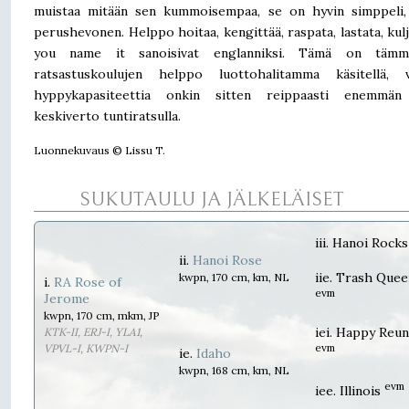
muistaa mitään sen kummoisempaa, se on hyvin simppeli, 
perushevonen. Helppo hoitaa, kengittää, raspata, lastata, kulj
you name it sanoisivat englanniksi. Tämä on tämm
ratsastuskoulujen helppo luottohalitamma käsitellä, v
hyppykapasiteettia onkin sitten reippaasti enemmän
keskiverto tuntiratsulla.
Luonnekuvaus © Lissu T.
SUKUTAULU JA JÄLKELÄISET
iii. Hanoi Rock
ii.
Hanoi Rose
iie. Trash Que
kwpn, 170 cm, km, NL
i.
RA Rose of
evm
Jerome
kwpn, 170 cm, mkm, JP
iei. Happy Reu
KTK-II, ERJ-I, YLA1,
evm
VPVL-I, KWPN-I
ie.
Idaho
kwpn, 168 cm, km, NL
evm
iee. Illinois