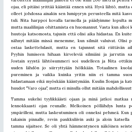
varoitettu maalilinjan jälkeen ei ole kuin 200 metriä peltoa
ojaa, eli pitäisi yrittää kääntää ennen sitä. Hyvä lähtö, mutt
olleet johdossa ainakin sen lumipyryn perusteella mitä kasvo
tuli. Nita harppoi kovalla tarmolla ja päädyimme lopulta ma
mutta maalilinjan ohittamista en huomannut. Vasta kun alkoi 
huutoja katsomosta, tajusin että olisi aika hidastaa. En kuit
nähnyt mitään missä menemme, kun silmät valuivat. Olisi p
ostaa laskettelulasit, mutta en tajunnut sitä riittävän aik
Pyyhin lumiseen hihaan kirveleviä silmiäni ja jarrutin sa
Jostain syystä lähtösummeri soi uudelleen ja Nita ottikin
uuden lähdön jo siirryttyään hölkkään. Totaalinen kuola
pureminen ja vaikka kuinka yritin niin ei tamma suos
hidastamaan eikä myöskään kääntymään. Kuulin Sonjan ja kat
huudot "Varo ojaa", mutta ei minulla ollut mitään mahdollisuut
Tamma sukelsi tyylikkäästi ojaan ja minä jatkoi matkaa 
lennokkaasti ojan reunalle. Melkoinen pöllähdys lunta p
ympärilleni, mutta laskeutuminen oli onneksi pehmeä. Kun 
takaisin pinnalle, revin paukkuliivin auki ja aloin katsella
tamma sijaitsee. Se oli yhtä hämmentyneen näköinen seist