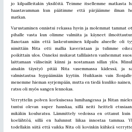
jo kilpailleitakin yksilöitä. Teimme itsellemme matkasta 
haastavamman kun päätimme että pärjäämme ilman hoi
matkan.
Varustaminen onnistui rekassa hyvin ja molemmat tammat ot
pihalle vasta kun olimme valmiita ja käyneet ilmoittautu
Sanotaan näin että laskeutuminen kilpailu alueelle oli tyy
nimittäin Nita otti mallia kaveristaan ja tulimme oikea
poikittain ulos. Onneksi mukavat tallilaisten vanhemmat suos
laittamaan väliseinät kiinni ja nostamaan sillan ylös. Minul
ainakin täystyö pitää Nita vasemmassa kädessä, ja sa
valmistautua hyppäämään kyytiin. Huikkasin vain Sonjall
menemme hieman syrjempään, mutta en tiedä kuuliko nainen,
ratsu oli myös sangen lennokas.
Verryttelin polven korkuisessa lumihangessa ja Nitan miele
tuntui olevan super hauskaa, sillä neiti heitteli etusiaa
mikäkin kouluratsu. Lämmittely vedoissa en ottanut kuin
koelähtöä, sillä en halunnut liikaa innostaa tammaa. Yl
todellakin siitä että vaikka Nita oli kovinkin kiihkeä verrytte