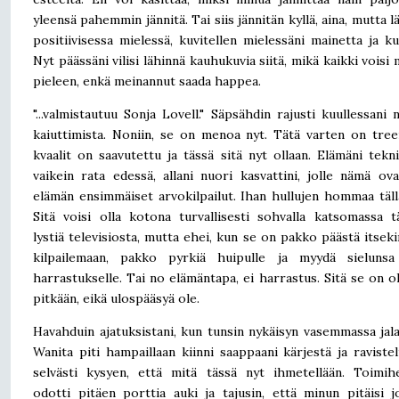
yleensä pahemmin jännitä. Tai siis jännitän kyllä, aina, mutta l
positiivisessa mielessä, kuvitellen mielessäni mainetta ja ku
Nyt päässäni vilisi lähinnä kauhukuvia siitä, mikä kaikki voisi
pieleen, enkä meinannut saada happea.
"...valmistautuu Sonja Lovell." Säpsähdin rajusti kuullessani 
kaiuttimista. Noniin, se on menoa nyt. Tätä varten on tree
kvaalit on saavutettu ja tässä sitä nyt ollaan. Elämäni tekni
vaikein rata edessä, allani nuori kasvattini, jolle nämä ov
elämän ensimmäiset arvokilpailut. Ihan hullujen hommaa täll
Sitä voisi olla kotona turvallisesti sohvalla katsomassa t
lystiä televisiosta, mutta ehei, kun se on pakko päästä itseki
kilpailemaan, pakko pyrkiä huipulle ja myydä sielunsa 
harrastukselle. Tai no elämäntapa, ei harrastus. Sitä se on ol
pitkään, eikä ulospääsyä ole.
Havahduin ajatuksistani, kun tunsin nykäisyn vasemmassa jala
Wanita piti hampaillaan kiinni saappaani kärjestä ja ravisteli
selvästi kysyen, että mitä tässä nyt ihmetellään. Toimih
odotti pitäen porttia auki ja tajusin, että minun pitäisi j