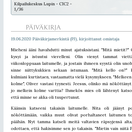
Kilpailukeskus Lupin - CIC2 -
1/36
PÄIVÄKIRJA
19.06.2020 Päiväkirjamerkintä (PJ), kirjoittanut omistaja
Mieheni ääni havahdutti minut ajatuksistani. "Mitä mietit?" 
kysyi ja istuutui vierelleni. Olin vienyt tammat viett
viikonloppuaan laitumelle, ja jostain ihmeen syystä olin uno
sinne niittykukkien sekaan istumaan. "Mitä kello on?" k
kulmiani kurtistaen, vastaamatta vielä kysymykseen. "Melkeen 
kolme", Oliver vastasi tyynesti. Jeesus, olinko mä nököttänyt
jo melkein kolme varttia? Ihmekös mies oli lähtenyt kats
että minne se akka oli tuupertunut.
Käänsin katseeni takaisin laitumelle. Nita oli jäänyt po
nököttämään, vaikka muut olivat porhaltaneet laitumen t
päähän. Nyt tamma katseli meitä valtavien räpsyjensä alta
odottaen, että hakisimme sen jo takaisin. "Mietin vain niitä