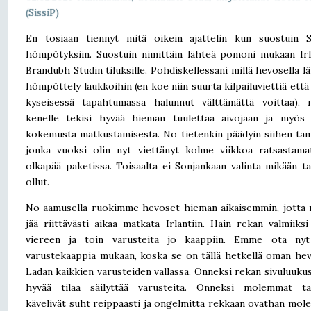
(SissiP)
En tosiaan tiennyt mitä oikein ajattelin kun suostuin S
hömpötyksiin. Suostuin nimittäin lähteä pomoni mukaan Irl
Brandubh Studin tiluksille. Pohdiskellessani millä hevosella lä
hömpöttely laukkoihin (en koe niin suurta kilpailuviettiä että 
kyseisessä tapahtumassa halunnut välttämättä voittaa), 
kenelle tekisi hyvää hieman tuulettaa aivojaan ja myös 
kokemusta matkustamisesta. No tietenkin päädyin siihen t
jonka vuoksi olin nyt viettänyt kolme viikkoa ratsastama
olkapää paketissa. Toisaalta ei Sonjankaan valinta mikään ta
ollut.
No aamusella ruokimme hevoset hieman aikaisemmin, jotta 
jää riittävästi aikaa matkata Irlantiin. Hain rekan valmiiksi 
viereen ja toin varusteita jo kaappiin. Emme ota nyt
varustekaappia mukaan, koska se on tällä hetkellä oman he
Ladan kaikkien varusteiden vallassa. Onneksi rekan sivuluuku
hyvää tilaa säilyttää varusteita. Onneksi molemmat t
kävelivät suht reippaasti ja ongelmitta rekkaan ovathan mo