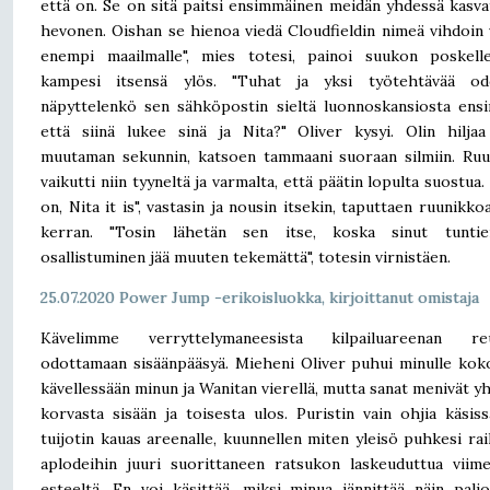
että on. Se on sitä paitsi ensimmäinen meidän yhdessä kasv
hevonen. Oishan se hienoa viedä Cloudfieldin nimeä vihdoin
enempi maailmalle", mies totesi, painoi suukon poskelle
kampesi itsensä ylös. "Tuhat ja yksi työtehtävää odo
näpyttelenkö sen sähköpostin sieltä luonnoskansiosta ensi
että siinä lukee sinä ja Nita?" Oliver kysyi. Olin hiljaa
muutaman sekunnin, katsoen tammaani suoraan silmiin. Ru
vaikutti niin tyyneltä ja varmalta, että päätin lopulta suostua.
on, Nita it is", vastasin ja nousin itsekin, taputtaen ruunikkoa
kerran. "Tosin lähetän sen itse, koska sinut tunti
osallistuminen jää muuten tekemättä", totesin virnistäen.
25.07.2020 Power Jump -erikoisluokka, kirjoittanut omistaja
Kävelimme verryttelymaneesista kilpailuareenan reu
odottamaan sisäänpääsyä. Mieheni Oliver puhui minulle kok
kävellessään minun ja Wanitan vierellä, mutta sanat menivät y
korvasta sisään ja toisesta ulos. Puristin vain ohjia käsiss
tuijotin kauas areenalle, kuunnellen miten yleisö puhkesi rai
aplodeihin juuri suorittaneen ratsukon laskeuduttua viime
esteeltä. En voi käsittää, miksi minua jännittää näin palj