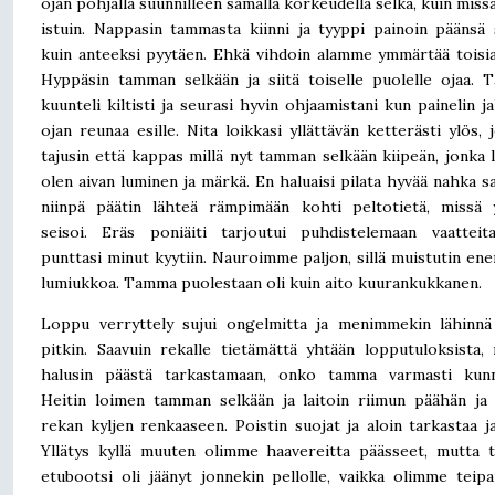
ojan pohjalla suunnilleen samalla korkeudella selkä, kuin miss
istuin. Nappasin tammasta kiinni ja tyyppi painoin päänsä s
kuin anteeksi pyytäen. Ehkä vihdoin alamme ymmärtää tois
Hyppäsin tamman selkään ja siitä toiselle puolelle ojaa.
kuunteli kiltisti ja seurasi hyvin ohjaamistani kun painelin jal
ojan reunaa esille. Nita loikkasi yllättävän ketterästi ylös, j
tajusin että kappas millä nyt tamman selkään kiipeän, jonka l
olen aivan luminen ja märkä. En haluaisi pilata hyvää nahka sa
niinpä päätin lähteä rämpimään kohti peltotietä, missä 
seisoi. Eräs poniäiti tarjoutui puhdistelemaan vaatteit
punttasi minut kyytiin. Nauroimme paljon, sillä muistutin e
lumiukkoa. Tamma puolestaan oli kuin aito kuurankukkanen.
Loppu verryttely sujui ongelmitta ja menimmekin lähinnä
pitkin. Saavuin rekalle tietämättä yhtään lopputuloksista,
halusin päästä tarkastamaan, onko tamma varmasti kunn
Heitin loimen tamman selkään ja laitoin riimun päähän ja 
rekan kyljen renkaaseen. Poistin suojat ja aloin tarkastaa ja
Yllätys kyllä muuten olimme haavereitta päässeet, mutta 
etubootsi oli jäänyt jonnekin pellolle, vaikka olimme teip