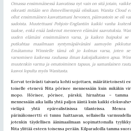
Omassa ensimmäisessä kasvatissa nyt vain on sitä jotain, vaikkei
oikeasti mitään sen ihmeellisempää olisikaan. Wanita Cloud e
ollut ensimmäinen kasvattamani hevonen, päinvastoin se oli vai
sadoista. Muutettuani Pohjois-Englantiin kaikki vanha kuitenk
taakse, enkä enää laskenut menneen elämäni saavutuksia. Wani
uuden elämäni ensimmäinen varsa, ja kaiken huipuksi se 
putkahtaa maailmaan syntymäpäivänäni aamuyön pikkutunt
Emätamma Winnielle tämä oli jo kolmas varsa, joten se 
varsomisen kaikessa rauhassa ilman kaksijalkaisten apua. Win
muutenkin varma ja omatoiminen tapaus, ja samanlainen raut
kasvoi lopulta myös Wanitasta.
Korvat terävästi taivasta kohti sojottaen, määrätietoisesti es
toiselle etenevä Nita pörisee mennessään kuin mikäkin vir
mopo. Hörisee, pörisee, pärskii, hirnahtaa – tamma 
mennessään aika lailla yhtä paljon ääntä kuin kaikki elokuvahe
vieläpä yhtä epärealistisissa tilanteissa. Menoa
pärinäkonsertti ei tunnu haittaavan, sellaisella varmuudell
jotenkin täydellisen äänimaailmaan sopimattomalla tyylikky
Nita ylittää esteen toisensa perään. Kilparadoilla tamma suor