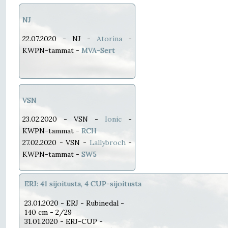
NJ
22.07.2020 - NJ -
Atorina
-
KWPN-tammat -
MVA-Sert
VSN
23.02.2020 - VSN -
Ionic
-
KWPN-tammat -
RCH
27.02.2020 - VSN -
Lallybroch
-
KWPN-tammat -
SW5
ERJ: 41 sijoitusta, 4 CUP-sijoitusta
23.01.2020 - ERJ - Rubinedal -
140 cm - 2/29
31.01.2020 - ERJ-CUP -