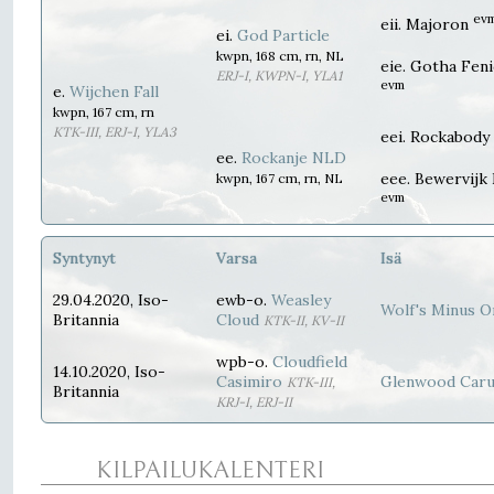
ev
eii. Majoron
ei.
God Particle
kwpn, 168 cm, rn, NL
eie. Gotha Fen
ERJ-I, KWPN-I, YLA1
evm
e.
Wijchen Fall
kwpn, 167 cm, rn
KTK-III, ERJ-I, YLA3
eei. Rockabody
ee.
Rockanje NLD
eee. Bewervijk
kwpn, 167 cm, rn, NL
evm
Syntynyt
Varsa
Isä
29.04.2020, Iso-
ewb-o.
Weasley
Wolf's Minus O
Britannia
Cloud
KTK-II, KV-II
wpb-o.
Cloudfield
14.10.2020, Iso-
Casimiro
Glenwood Car
KTK-III,
Britannia
KRJ-I, ERJ-II
KILPAILUKALENTERI