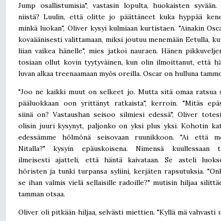
Jump osallistumisia", vastasin lopulta, huokaisten syvään.
niistä? Luulin, että olitte jo päättäneet kuka hyppää kene
minkä luokan", Oliver kysyi kulmiaan kurtistaen. "Ainakin Osca
kovaäänisesti valittamaan, miksi joutuu menemään Eetulla, k
liian vaikea hänelle", mies jatkoi nauraen. Hänen pikkuvelje
tosiaan ollut kovin tyytyväinen, kun olin ilmoittanut, että h
luvan alkaa treenaamaan myös oreilla. Oscar on hulluna tammo
"Joo ne kaikki muut on selkeet jo. Mutta sitä omaa ratsua 
pääluokkaan oon yrittänyt ratkaista", kerroin. "Mitäs epä
siinä on? Vastaushan seisoo silmiesi edessä", Oliver totes
olisin juuri kysynyt, paljonko on yksi plus yksi. Kohotin ka
edessämme hölmönä seisovaan ruunikkoon. "Ai että me
Nitalla?" kysyin epäuskoisena. Nimensä kuullessaan 
ilmeisesti ajatteli, että häntä kaivataan. Se asteli luo
höristen ja tunki turpansa syliini, kerjäten rapsutuksia. "O
se ihan valmis vielä sellaisille radoille?" mutisin hiljaa silittä
tamman otsaa.
Oliver oli pitkään hiljaa, selvästi miettien. "Kyllä mä vahvasti 