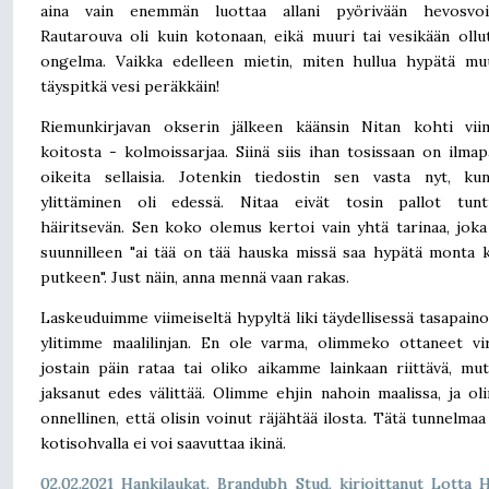
aina vain enemmän luottaa allani pyörivään hevosvoi
Rautarouva oli kuin kotonaan, eikä muuri tai vesikään ollut
ongelma. Vaikka edelleen mietin, miten hullua hypätä mu
täyspitkä vesi peräkkäin!
Riemunkirjavan okserin jälkeen käänsin Nitan kohti viim
koitosta - kolmoissarjaa. Siinä siis ihan tosissaan on ilmapa
oikeita sellaisia. Jotenkin tiedostin sen vasta nyt, ku
ylittäminen oli edessä. Nitaa eivät tosin pallot tunt
häiritsevän. Sen koko olemus kertoi vain yhtä tarinaa, jok
suunnilleen "ai tää on tää hauska missä saa hypätä monta 
putkeen". Just näin, anna mennä vaan rakas.
Laskeuduimme viimeiseltä hypyltä liki täydellisessä tasapaino
ylitimme maalilinjan. En ole varma, olimmeko ottaneet vi
jostain päin rataa tai oliko aikamme lainkaan riittävä, mu
jaksanut edes välittää. Olimme ehjin nahoin maalissa, ja oli
onnellinen, että olisin voinut räjähtää ilosta. Tätä tunnelmaa 
kotisohvalla ei voi saavuttaa ikinä.
02.02.2021 Hankilaukat,
Brandubh Stud
, kirjoittanut Lotta H