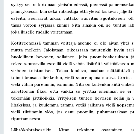
syttyy, se on kotonaan yleisön edessä, pienessä paineenseka
jännityksessä, kun sekä ratsastaja että yleisö laskevat jäljellä 
esteitä, seuraavat aikaa; riittäkö suoritus sijoitukseen, ol
tässä voiton syrjässä kiinni? Nita ainakin on, se tuntuu lä
joka ikiselle radalle voittamaan.
Kotitreeneissä tamman voittaja-asenne ei ole aivan yhtä s
mutta melkein. Jaloistaan, oikeastaan muutenkin hyvin tar
huolellinen hevonen, sellainen, joka puomikosketuksen j
tekee seuraavilla esteillä vielä vähän lisätöitä välttääkseen 
virheen toistumisen. Takaa kuuluva, maahan mätkähtävä 
toimii bensana liekkeihin, vielä suurempana motivaattorina
vielä vähän paremmin, isommin. Nita on kuitenkin siitä vinkeä
äärettömän fiksu, että vaikka se yrittää enemmän se ei 
tekemään jättiloikkia. Yrityksen tuntee hevosen selän ja 
lihaksissa, ja kuulemma tamma vetää jalkansa vielä nopsem
vielä tiiviimmin ylös, jos osuu puomiin, puhumattakaan 
tiputtamisesta.
Lähtökohtaisestikin Nitan tekninen osaaminen, as