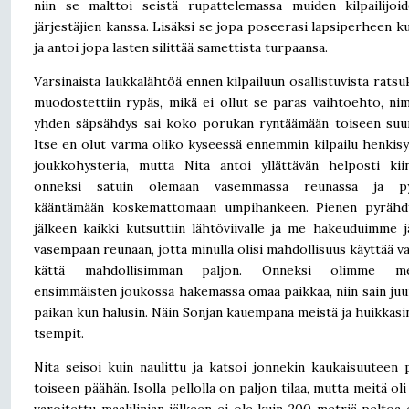
niin se malttoi seistä rupattelemassa muiden kilpailijoi
järjestäjien kanssa. Lisäksi se jopa poseerasi lapsiperheen k
ja antoi jopa lasten silittää samettista turpaansa.
Varsinaista laukkalähtöä ennen kilpailuun osallistuvista ratsu
muodostettiin rypäs, mikä ei ollut se paras vaihtoehto, nim
yhden säpsähdys sai koko porukan ryntäämään toiseen suu
Itse en olut varma oliko kyseessä ennemmin kilpailu henkisy
joukkohysteria, mutta Nita antoi yllättävän helposti kii
onneksi satuin olemaan vasemmassa reunassa ja py
kääntämään koskemattomaan umpihankeen. Pienen pyrähd
jälkeen kaikki kutsuttiin lähtöviivalle ja me hakeuduimme j
vasempaan reunaan, jotta minulla olisi mahdollisuus käyttää v
kättä mahdollisimman paljon. Onneksi olimme me
ensimmäisten joukossa hakemassa omaa paikkaa, niin sain juu
paikan kun halusin. Näin Sonjan kauempana meistä ja huikkasin
tsempit.
Nita seisoi kuin naulittu ja katsoi jonnekin kaukaisuuteen 
toiseen päähän. Isolla pellolla on paljon tilaa, mutta meitä ol