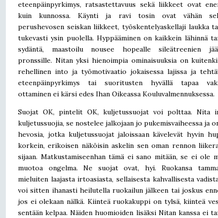
eteenpäinpyrkimys, ratsastettavuus sekä liikkeet ovat e
kuin kunnossa. Käynti ja ravi tosin ovat vähän sell
perushevosen seiskan liikkeet, työskentelyaskellaji laukka t
tukevasti ysin puolella. Hyppääminen on kaikkein lähinnä 
sydäntä, maastoilu nousee hopealle sileätreenien jää
pronssille. Nitan yksi hienoimpia ominaisuuksia on kuitenk
rehellinen into ja työmotivaatio jokaisessa lajissa ja tehtä
eteenpäinpyrkimys tai suoritusten hyvällä tapaa vaka
ottaminen ei kärsi edes Ihan Oikeassa Kouluvalmennuksessa.
Suojat OK, pintelit OK, kuljetussuojat voi polttaa. Nita 
kuljetussuojia, se nostelee jalkojaan jo pukemisvaiheessa ja on
hevosia, jotka kuljetussuojat jaloissaan kävelevät hyvin hu
korkein, erikoisen näköisin askelin sen oman rennon liiker
sijaan. Matkustamiseenhan tämä ei sano mitään, se ei ole m
muotoa ongelma. Ne suojat ovat, hyi. Ruokansa tamm
mieluiten laajasta irtoasiasta, sellaisesta kahvallisesta vadista
voi sitten ihanasti heilutella ruokailun jälkeen tai joskus enn
jos ei olekaan nälkä. Kiinteä ruokakuppi on tylsä, kiinteä ves
sentään kelpaa. Näiden huomioiden lisäksi Nitan kanssa ei ta