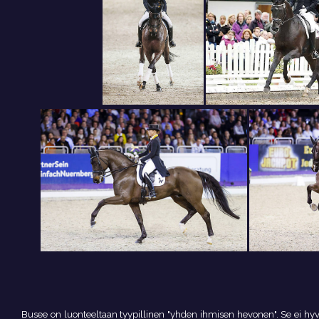
Busee on luonteeltaan tyypillinen "yhden ihmisen hevonen". Se ei hyvä