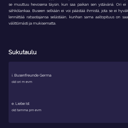
se muuttuu hevosena täysin, kun saa paikan sen ystävänä. Ori ei p
sähkölankaa. Buseen selkään ei voi päästää ihmistä, jota se ei hyväk
lennättää ratsastajansa selästään, kunhan sama aaltopituus on saav
välittömästi ja mukisematta.
Sukutaulu
i.
Busenfreunde Germa
old ori m evm
e.
Liebe Ist
old tamma prn evm