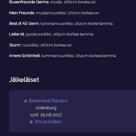
Busenfreunde Germa
, musta, 166cm koreka ori.
Mein Freunde
, mustanruunikko, 170cm korkea ori.
Best of All Germ
, tummanruunikko, 162cm korke tamma.
Liebe Ist
, punaruunikko, 165cm korkea tamma.
Sturm
, ruunikko, 167cm korkea ori.
Innere Schönheit
, tummanruunikko, 164cm korkea tamma.
Jälkeläiset
o.
Ephemeral Placebo
oldenburg
synt. 29.06.2017
e.
Windschatten