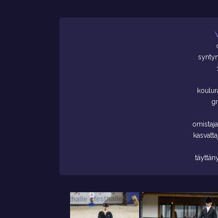
syntyn
koulur
gr
omistaj
kasvatt
täyttän