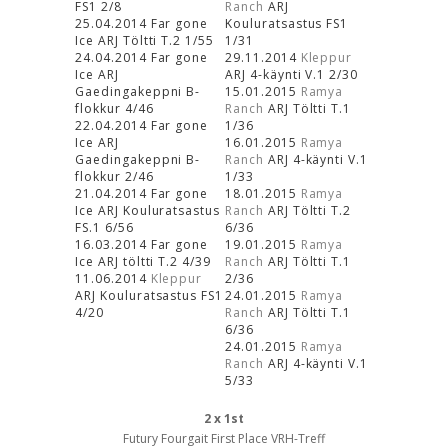
FS1 2/8
Ranch
ARJ
25.04.2014 Far gone
Kouluratsastus FS1
Ice ARJ Töltti T.2 1/55
1/31
24.04.2014 Far gone
29.11.2014
Kleppur
Ice ARJ
ARJ 4-käynti V.1 2/30
Gaedingakeppni B-
15.01.2015
Ramya
flokkur 4/46
Ranch
ARJ Töltti T.1
22.04.2014 Far gone
1/36
Ice ARJ
16.01.2015
Ramya
Gaedingakeppni B-
Ranch
ARJ 4-käynti V.1
flokkur 2/46
1/33
21.04.2014 Far gone
18.01.2015
Ramya
Ice ARJ Kouluratsastus
Ranch
ARJ Töltti T.2
FS.1 6/56
6/36
16.03.2014 Far gone
19.01.2015
Ramya
Ice ARJ töltti T.2 4/39
Ranch
ARJ Töltti T.1
11.06.2014
Kleppur
2/36
ARJ Kouluratsastus FS1
24.01.2015
Ramya
4/20
Ranch
ARJ Töltti T.1
6/36
24.01.2015
Ramya
Ranch
ARJ 4-käynti V.1
5/33
2 x 1st
Futury Fourgait First Place VRH-Treff