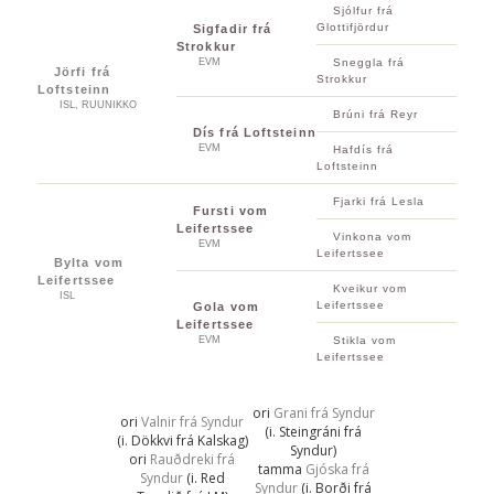
Sjólfur frá
Glottifjördur
Sigfadir frá
Strokkur
EVM
Sneggla frá
Jörfi frá
Strokkur
Loftsteinn
ISL, RUUNIKKO
Brúni frá Reyr
Dís frá Loftsteinn
EVM
Hafdís frá
Loftsteinn
Fjarki frá Lesla
Fursti vom
Leifertssee
Vinkona vom
EVM
Leifertssee
Bylta vom
Leifertssee
Kveikur vom
ISL
Leifertssee
Gola vom
Leifertssee
EVM
Stikla vom
Leifertssee
ori
Grani frá Syndur
ori
Valnir frá Syndur
(i. Steingráni frá
(i. Dökkvi frá Kalskag)
Syndur)
ori
Rauðdreki frá
tamma
Gjóska frá
Syndur
(i. Red
Syndur
(i. Borði frá