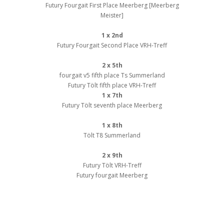
Futury Fourgait First Place Meerberg [Meerberg
Meister]
1 x 2nd
Futury Fourgait Second Place VRH-Treff
2 x 5th
fourgait v5 fifth place Ts Summerland
Futury Tölt fifth place VRH-Treff
1 x 7th
Futury Tölt seventh place Meerberg
1 x 8th
Tölt T8 Summerland
2 x 9th
Futury Tölt VRH-Treff
Futury fourgait Meerberg