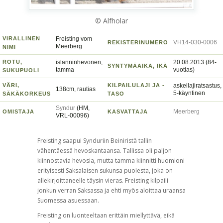
© Alfholar
VIRALLINEN
Freisting vom
VH14-030-0006
REKISTERINUMERO
Meerberg
NIMI
ROTU,
islanninhevonen,
20.08.2013 (84-
SYNTYMÄAIKA, IKÄ
tamma
vuotias)
SUKUPUOLI
VÄRI,
KILPAILULAJI JA -
askellajiratsastus,
138cm, rautias
5-käyntinen
SÄKÄKORKEUS
TASO
Syndur
(HM,
Meerberg
OMISTAJA
KASVATTAJA
VRL-00096)
Freisting saapui Synduriin Beiniristä tallin
vähentäessä hevoskantaansa. Tallissa oli paljon
kiinnostavia hevosia, mutta tamma kiinnitti huomioni
erityisesti Saksalaisen sukunsa puolesta, joka on
allekirjoittaneelle täysin vieras. Freisting kilpaili
jonkun verran Saksassa ja ehti myös aloittaa uraansa
Suomessa asuessaan.
Freisting on luonteeltaan erittäin miellyttävä, eikä