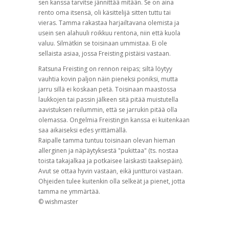
sen kanssa tarvitse jännittää mitään. Se on aina
rento oma itsensä, oli käsittelijä sitten tuttu tai
vieras. Tamma rakastaa harjailtavana olemista ja
usein sen alahuuli roikkuu rentona, niin että kuola
valuu. Silmätkin se toisinaan ummistaa. Ei ole
sellaista asiaa, jossa Freisting pistäisi vastaan.
Ratsuna Freisting on rennon reipas; siltä löytyy
vauhtia kovin paljon näin pieneksi poniksi, mutta
jarru sillä ei koskaan petä. Toisinaan maastossa
laukkojen tai passin jälkeen sitä pitää muistutella
aavistuksen reilummin, että se jarrukin pitää olla
olemassa. Ongelmia Freistingin kanssa ei kuitenkaan
saa aikaiseksi edes yrittämällä.
Raipalle tamma tuntuu toisinaan olevan hieman
allerginen ja näpäytyksestä "pukittaa" (ts. nostaa
toista takajalkaa ja potkaisee laiskasti taaksepäin).
Avut se ottaa hyvin vastaan, eikä juntturoi vastaan.
Ohjeiden tulee kuitenkin olla selkeät ja pienet, jotta
tamma ne ymmärtää.
© wishmaster