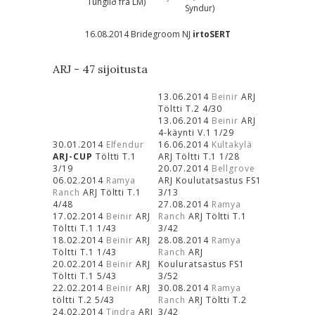
Tunglið frá LM)
Syndur)
16.08.2014 Bridegroom NJ
irtoSERT
ARJ - 47 sijoitusta
13.06.2014
Beinir
ARJ
Töltti T.2 4/30
13.06.2014
Beinir
ARJ
4-käynti V.1 1/29
30.01.2014
Elfendur
16.06.2014
Kultakylä
ARJ-CUP
Töltti T.1
ARJ Töltti T.1 1/28
3/19
20.07.2014
Bellgrove
06.02.2014
Ramya
ARJ Koulutatsastus FS1
Ranch
ARJ Töltti T.1
3/13
4/48
27.08.2014
Ramya
17.02.2014
Beinir
ARJ
Ranch
ARJ Töltti T.1
Töltti T.1 1/43
3/42
18.02.2014
Beinir
ARJ
28.08.2014
Ramya
Töltti T.1 1/43
Ranch
ARJ
20.02.2014
Beinir
ARJ
Kouluratsastus FS1
Töltti T.1 5/43
3/52
22.02.2014
Beinir
ARJ
30.08.2014
Ramya
töltti T.2 5/43
Ranch
ARJ Töltti T.2
24.02.2014
Tindra
ARJ
3/42