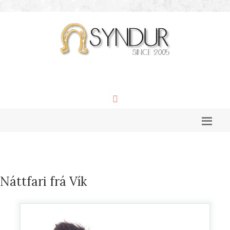
Náttfari frá Vík