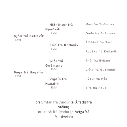
Mósi frá Suðurnes
Niðhöttur frá
Njarðvík
EVM
Gæfa frá Suðurnes
Njóli frá Keflavík
EVM
Álfröðull frá Sýslur
Fríð frá Keflavík
EVM
Rauðka frá Keflavík
Thór frá Eldjárn
Glói frá
Guðmund
EVM
Ljúfa frá Guðmund
Þaga frá Hagalín
EVM
Þýður frá Rós
Vigdís frá
Hagalín
EVM
Tífa frá Rauði
ori
Gnýfari frá Syndur
(e. Álfadís frá
Viðínn)
ori
Korði frá Syndur
(e. Veiga frá
Marðveinn)