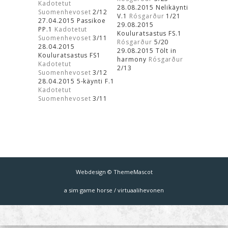
Kadotetut
28.08.2015 Nelikäynti
Suomenhevoset
2/12
V.1
Rósgarður
1/21
27.04.2015 Passikoe
29.08.2015
PP.1
Kadotetut
Kouluratsastus FS.1
Suomenhevoset
3/11
Rósgarður
5/20
28.04.2015
29.08.2015 Tölt in
Kouluratsastus FS1
harmony
Rósgarður
Kadotetut
2/13
Suomenhevoset
3/12
28.04.2015 5-käynti F.1
Kadotetut
Suomenhevoset
3/11
Webdesign © ThemeMascot
a sim game horse / virtuaalihevonen