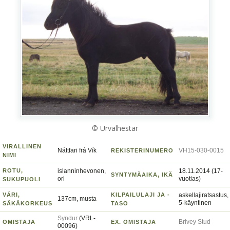
© Urvalhestar
VIRALLINEN
Náttfari frá Vík
VH15-030-0015
REKISTERINUMERO
NIMI
ROTU,
islanninhevonen,
18.11.2014 (17-
SYNTYMÄAIKA, IKÄ
ori
vuotias)
SUKUPUOLI
VÄRI,
KILPAILULAJI JA -
askellajiratsastus,
137cm, musta
5-käyntinen
SÄKÄKORKEUS
TASO
Syndur
(VRL-
Brivey Stud
OMISTAJA
EX. OMISTAJA
00096)