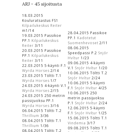
ARJ - 45 sijoitusta
18.03.2015
Kouluratsastus FS1
Kilpailukeskus Reiter
m1/14
28.04.2015 Passikoe
19.03.2015 Passikoe
PP.1
Kadotetut
PP.1
Kilpailukeskus
Suomenhevoset
2/11
Reiter
3/11
08.06.2015
20.03.2015 Passikoe
Speedpassi P.2
Snjór
PP.1
Kilpailukeskus
Hvítur
1/23
Reiter
3/11
09.06.2015 4-käynti
22.03.2015 5-käynti F.1
V.1
Snjór Hvítur
1/20
Wyrda Horses
2/14
10.06.2015 Töltti T.2
23.03.2015 Töltti T.1
Snjór Hvítur
2/24
Wyrda Horses
1/7
10.06.2015 5-käynti
24.03.2015 4-käynti V.1
F.1
Snjór Hvítur
4/25
Wyrda Horses
2/15
10.06.2015 250
24.03.2015 250 metrin
metrin passijuoksu
passijuoksu PP.1
P.1
Snjór Hvítur
2/24
Wyrda Horses
3/16
12.06.2015 5-käynti
06.04.2015 Töltti T.2
F.1
Snjór Hvítur
1/25
Thrillium
3/36
15.06.2015 Töltti T.1
08.04.2015 Töltti T.1
Vindemia
3/17
Thrillium
1/36
09.08.2015 Töltti T.1
08.04.2015 Töltti T.2