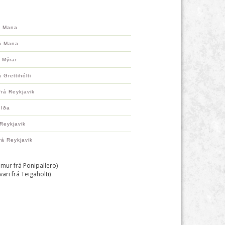
á Mana
rá Mana
á Mýrar
 Grettihólti
frá Reykjavik
 Iða
á Reykjavik
rá Reykjavik
mur frá Ponipallero)
vari frá Teigaholti)