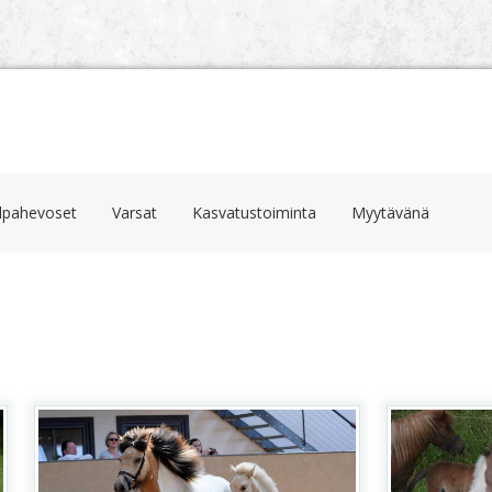
ilpahevoset
Varsat
Kasvatustoiminta
Myytävänä