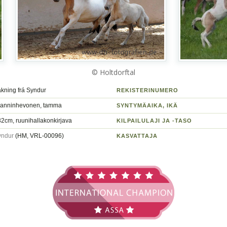
© Holtdorftal
kning frá Syndur
REKISTERINUMERO
lanninhevonen, tamma
SYNTYMÄAIKA, IKÄ
2cm, ruunihallakonkirjava
KILPAILULAJI JA -TASO
yndur
(HM, VRL-00096)
KASVATTAJA