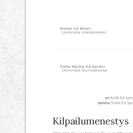
Einfari frá Beinir
5-KÄYNTINEN, VOIKONHIIRAKKO
Fjalla-Skjóna frá Syndur
4-KÄYNTINEN, RAUTIAANKIRJAVA
ori
Buðli frá Syn
tamma
Drella frá Sy
Kilpailumenestys