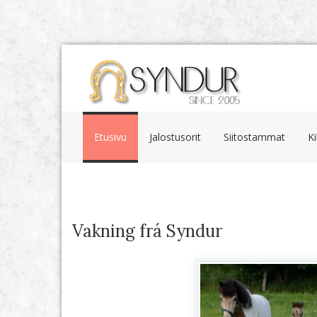
Etusivu
Jalostusorit
Siitostammat
K
Vakning frá Syndur