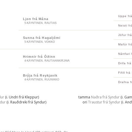
Uppe fr
Ljon frá Mána
5-KÄYNTINEN, RAUTIAS
Neisti f
Jöfur fr
Sunna frá Hagaljómi
5-KÄYNTINEN, VOIKKO
Mafúr frá
Náttfari 
Hrimnir frá Òðinn
4-KÄYNTINEN, RAUTIAANKIRJAVA
Drifa frá
Fifill fr
Brýja frá Reykjavik
4-KÄYNTINEN, RUUNIKKO
Drafna f
dur
(i. Undri frá Kleppur)
tamma
Naðra frá Syndur
(i. Gam
ndur
(i. Rauðdreki frá Syndur)
ori
Traustur frá Syndur
(i. And