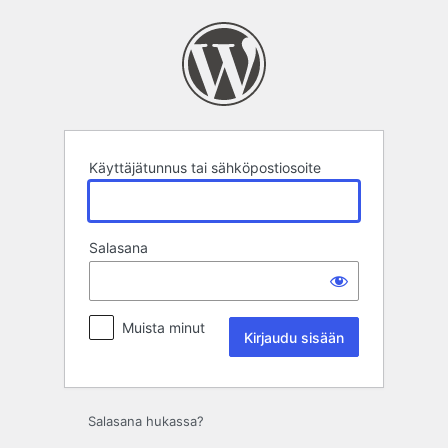
Kirjaudu
sisään
Käyttäjätunnus tai sähköpostiosoite
Salasana
Muista minut
Salasana hukassa?