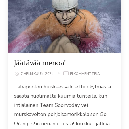
Jäätävää menoa!
ON
7 HELMIKUUN, 2021
EI KOMMENTTEJA
JÄÄTÄVÄÄ
Talvipoolon huiskeessa koettiin kylmästä
MENOA!
säästä huolimatta kuumia tunteita, kun
intialainen Team Sooryoday vei
murskavoiton pohjoisamerikkalaisen Go
Oranges!:in nenän edestä! Joukkue jatkaa