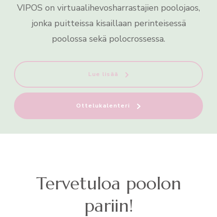
VIPOS on virtuaalihevosharrastajien poolojaos,
jonka puitteissa kisaillaan perinteisessä
poolossa sekä polocrossessa.
Lue lisää
Ottelukalenteri
Tervetuloa poolon
pariin!