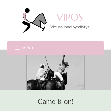
VIPOS
Virtuaalipooloyhdistys
Game is on!