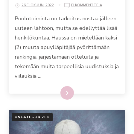
ON
26 ELOKUUN, 2022
EI KOMMENTTEJA
VIPOS
Poolotoiminta on tarkoitus nostaa jälleen
REKRYTOI!
uuteen lähtöön, mutta se edellyttää lisää
henkilökuntaa. Haussa on mielellään kaksi
(2) muuta apuylläpitäjää pyörittämään
rankingia, järjestämään otteluita ja
tekemään muita tarpeellisia uudistuksia ja
viilauksia …
Lue lisää
UNCATEGORIZED