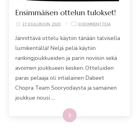
Ensimmäisen ottelun tulokset!
ON
27 JOULUKUUN, 2020
EI KOMMENTTEJA
ENSIMMÄISEN
Jännittävä ottelu käytiin tänään talvisella
OTTELUN
TULOKSET!
lumikentällä! Neljä peliä käytiin
rankingjoukkueiden ja parin noviisin sekä
avoimen joukkueen kesken. Otteluiden
paras pelaaja oli intialainen Dabeet
Chopra Team Sooryodaysta ja samainen
joukkue nousi …
Lue lisää