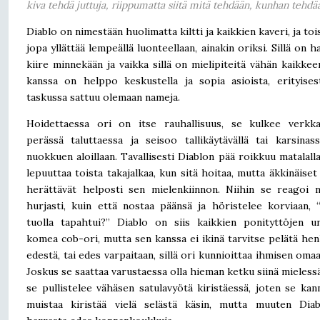
kiva tehdä juttuja, riippumatta siitä mitä tehdään, kunhan tehdä
Diablo on nimestään huolimatta kiltti ja kaikkien kaveri, ja toi
jopa yllättää lempeällä luonteellaan, ainakin oriksi. Sillä on h
kiire minnekään ja vaikka sillä on mielipiteitä vähän kaikkee
kanssa on helppo keskustella ja sopia asioista, erityises
taskussa sattuu olemaan nameja.
Hoidettaessa ori on itse rauhallisuus, se kulkee verkka
perässä taluttaessa ja seisoo tallikäytävällä tai karsinass
nuokkuen aloillaan. Tavallisesti Diablon pää roikkuu matalalla
lepuuttaa toista takajalkaa, kun sitä hoitaa, mutta äkkinäiset
herättävät helposti sen mielenkiinnon. Niihin se reagoi n
hurjasti, kuin että nostaa päänsä ja höristelee korviaan, 
tuolla tapahtui?” Diablo on siis kaikkien ponityttöjen u
komea cob-ori, mutta sen kanssa ei ikinä tarvitse pelätä he
edestä, tai edes varpaitaan, sillä ori kunnioittaa ihmisen omaa 
Joskus se saattaa varustaessa olla hieman ketku siinä mielessä
se pullistelee vähäsen satulavyötä kiristäessä, joten se kan
muistaa kiristää vielä selästä käsin, mutta muuten Diab