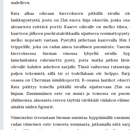
uudelleen.
Rata alkaa oikeaan kierrokseen pitkällä sivulla ole
lankkupystystä, josta on 21m suora linja okseriin, jonka os
akvaariota esittävä portti. Kaarre oikealle on melko tilava,
kaarteen jälkeen puolirataleikkaalla sijaitseva vesimattopysty
melko nopeasti vastaan. Pystyltä jatketaan kaarevalla 16m li
trippelille, joka on radan ainoa tavallinen puomieste. Vase
kierroksessa hieman vinossa lyhyellä sivulla hyp
lainelankuista rakennettu pysty, josta matka jatkuu lävist
olevalle kahden askeleen sarjalle. Tässä vaiheessa ratsastaja
paljon tekemistä, sillä tie ei todellakaan ole helppo. Sar
osassa on Chermian nimikkoportti, B-osassa laatikot okserin
Rata päättyy toisella pitkällä sivulla sijaitsevaan 25m s
linjaan. Ensimmäinen este on muuri ja toisessa on puomi
yläilmoissa, alaosasta esteen täyttää värikkäät viidakon eläimet
ainakin niiden figuurit.
Viimeiseksi treenataan hieman uusintaa hyppäämällä ensimm
radan viimeinen este toisesta suunnasta, jatkamalla siitä sarja