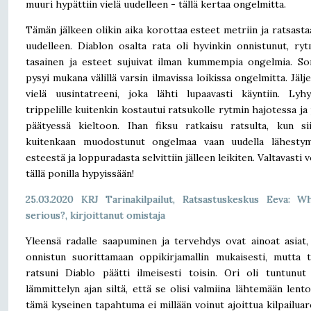
muuri hypättiin vielä uudelleen - tällä kertaa ongelmitta.
Tämän jälkeen olikin aika korottaa esteet metriin ja ratsasta
uudelleen. Diablon osalta rata oli hyvinkin onnistunut, ryt
tasainen ja esteet sujuivat ilman kummempia ongelmia. So
pysyi mukana välillä varsin ilmavissa loikissa ongelmitta. Jäljel
vielä uusintatreeni, joka lähti lupaavasti käyntiin. Lyh
trippelille kuitenkin kostautui ratsukolle rytmin hajotessa ja
päätyessä kieltoon. Ihan fiksu ratkaisu ratsulta, kun si
kuitenkaan muodostunut ongelmaa vaan uudella lähestymi
esteestä ja loppuradasta selvittiin jälleen leikiten. Valtavasti 
tällä ponilla hypyissään!
25.03.2020 KRJ Tarinakilpailut,
Ratsastuskeskus Eeva
: W
serious?, kirjoittanut omistaja
Yleensä radalle saapuminen ja tervehdys ovat ainoat asiat,
onnistun suorittamaan oppikirjamallin mukaisesti, mutta 
ratsuni Diablo päätti ilmeisesti toisin. Ori oli tuntunu
lämmittelyn ajan siltä, että se olisi valmiina lähtemään lento
tämä kyseinen tapahtuma ei millään voinut ajoittua kilpailua