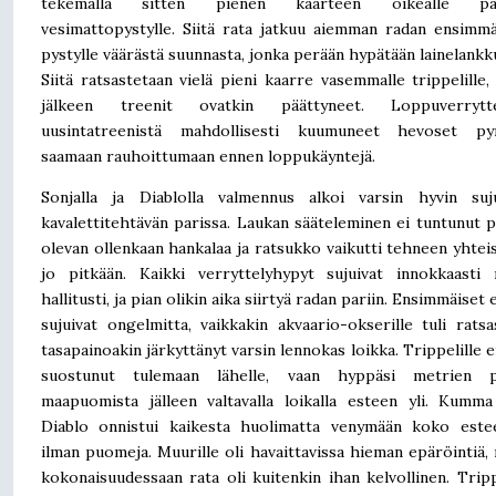
tekemällä sitten pienen kaarteen oikealle pä
vesimattopystylle. Siitä rata jatkuu aiemman radan ensimmä
pystylle väärästä suunnasta, jonka perään hypätään lainelankk
Siitä ratsastetaan vielä pieni kaarre vasemmalle trippelille,
jälkeen treenit ovatkin päättyneet. Loppuverrytte
uusintatreenistä mahdollisesti kuumuneet hevoset pyr
saamaan rauhoittumaan ennen loppukäyntejä.
Sonjalla ja Diablolla valmennus alkoi varsin hyvin suj
kavalettitehtävän parissa. Laukan sääteleminen ei tuntunut p
olevan ollenkaan hankalaa ja ratsukko vaikutti tehneen yhtei
jo pitkään. Kaikki verryttelyhypyt sujuivat innokkaasti
hallitusti, ja pian olikin aika siirtyä radan pariin. Ensimmäiset 
sujuivat ongelmitta, vaikkakin akvaario-okserille tuli ratsa
tasapainoakin järkyttänyt varsin lennokas loikka. Trippelille e
suostunut tulemaan lähelle, vaan hyppäsi metrien p
maapuomista jälleen valtavalla loikalla esteen yli. Kumma
Diablo onnistui kaikesta huolimatta venymään koko estee
ilman puomeja. Muurille oli havaittavissa hieman epäröintiä,
kokonaisuudessaan rata oli kuitenkin ihan kelvollinen. Tripp