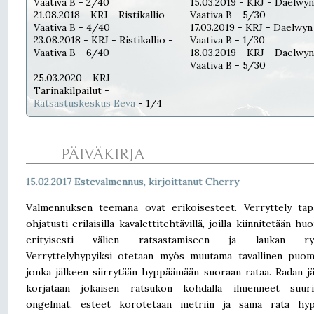
Vaativa B - 2/40
15.03.2019 - KRJ - Daelwyn
21.08.2018 - KRJ - Ristikallio -
Vaativa B - 5/30
Vaativa B - 4/40
17.03.2019 - KRJ - Daelwyn
23.08.2018 - KRJ - Ristikallio -
Vaativa B - 1/30
Vaativa B - 6/40
18.03.2019 - KRJ - Daelwyn
Vaativa B - 5/30
25.03.2020 - KRJ-
Tarinakilpailut -
Ratsastuskeskus Eeva
- 1/4
PÄIVÄKIRJA
15.02.2017 Estevalmennus, kirjoittanut Cherry
Valmennuksen teemana ovat erikoisesteet. Verryttely tap
ohjatusti erilaisilla kavalettitehtävillä, joilla kiinnitetään hu
erityisesti välien ratsastamiseen ja laukan ryt
Verryttelyhypyiksi otetaan myös muutama tavallinen puom
jonka jälkeen siirrytään hyppäämään suoraan rataa. Radan j
korjataan jokaisen ratsukon kohdalla ilmenneet suur
ongelmat, esteet korotetaan metriin ja sama rata hyp