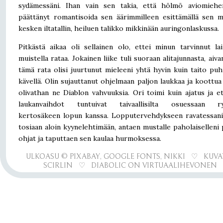
sydämessäni. Ihan vain sen takia, että hölmö aviomiehen
päättänyt romantisoida sen äärimmilleen esittämällä sen m
kesken iltatallin, heiluen talikko mikkinään auringonlaskussa.
Pitkästä aikaa oli sellainen olo, ettei minun tarvinnut la
muistella rataa. Jokainen liike tuli suoraan alitajunnasta, aiva
tämä rata olisi juurtunut mieleeni yhtä hyvin kuin taito puh
kävellä. Olin sujauttanut ohjelmaan paljon laukkaa ja koottua 
olivathan ne Diablon vahvuuksia. Ori toimi kuin ajatus ja e
laukanvaihdot tuntuivat taivaallisilta osuessaan ry
kertosäkeen lopun kanssa. Lopputervehdykseen ravatessan
tosiaan aloin kyynelehtimään, antaen mustalle paholaiselleni 
ohjat ja taputtaen sen kaulaa hurmoksessa.
ULKOASU © PIXABAY, GOOGLE FONTS, NIKKI ♡ KUVA
SCIRLIN ♡ DIABOLIC ON VIRTUAALIHEVONEN