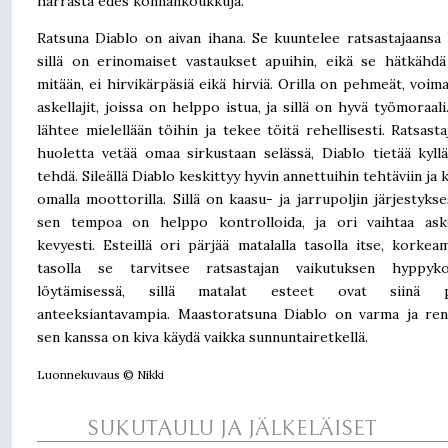
harrasta edes konnankoukkuja.
Ratsuna Diablo on aivan ihana. Se kuuntelee ratsastajaansa 
sillä on erinomaiset vastaukset apuihin, eikä se hätkähdä
mitään, ei hirvikärpäsiä eikä hirviä. Orilla on pehmeät, voim
askellajit, joissa on helppo istua, ja sillä on hyvä työmoraali
lähtee mielellään töihin ja tekee töitä rehellisesti. Ratsasta
huoletta vetää omaa sirkustaan selässä, Diablo tietää kyll
tehdä. Sileällä Diablo keskittyy hyvin annettuihin tehtäviin ja 
omalla moottorilla. Sillä on kaasu- ja jarrupoljin järjestykse
sen tempoa on helppo kontrolloida, ja ori vaihtaa askel
kevyesti. Esteillä ori pärjää matalalla tasolla itse, korkea
tasolla se tarvitsee ratsastajan vaikutuksen hyppyko
löytämisessä, sillä matalat esteet ovat siinä p
anteeksiantavampia. Maastoratsuna Diablo on varma ja ren
sen kanssa on kiva käydä vaikka sunnuntairetkellä.
Luonnekuvaus © Nikki
SUKUTAULU JA JÄLKELÄISET