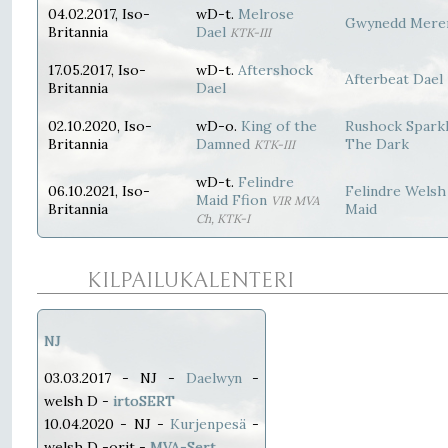
04.02.2017, Iso-
wD-t.
Melrose
Gwynedd Mere
Britannia
Dael
KTK-III
17.05.2017, Iso-
wD-t.
Aftershock
Afterbeat Dael
Britannia
Dael
02.10.2020, Iso-
wD-o.
King of the
Rushock Sparkl
Britannia
Damned
The Dark
KTK-III
wD-t.
Felindre
06.10.2021, Iso-
Felindre Welsh
Maid Ffion
VIR MVA
Britannia
Maid
Ch, KTK-I
KILPAILUKALENTERI
NJ
03.03.2017 - NJ -
Daelwyn
-
welsh D -
irtoSERT
10.04.2020 - NJ -
Kurjenpesä
-
welsh D -orit -
MVA-Sert