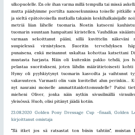
ulkopuolelle. En ole ihan varma millä tempulla tai missä askella
mutta päädyimme portilta nanosekunnissa toiselle pitkälle s
ja sieltä epätoivoisella mutkalla takaisin keskihalkaisijalle noin
metriä liian lähelle tuomaria. Nostin katseeni kauhistu
tuomarin suuntaan hampaitani kiristellen. Vauhdikas sisääntu
varmaan sekoittanut pääni, sillä kuvittelin näkeväni n
suupielessä virnistyksen. Suoritin tervehdyksen häp
punaisena, enkä meinannut uskaltaa kohottaa katsettani D
mustasta harjasta. Näin oli kuitenkin pakko tehdä, jos h
pelastaa suoritukseni, joten lähdin määrätietoisesti kohti 
Hymy oli pyyhkiytynyt tuomarin kasvoilta ja vaihtunut t
vakavuuteen. Varmasti olin vain kuvitellut alun perinkin… 
nyt nauraisi moiselle ammattitaidottomuudelle? Paitsi tie
mieheni Oliver, jonka näin nytkin sivusilmällä virnuile
yleisössä. Huoh, olisi pitänyt jäädä kotiin.
23.08.2020 Golden Pony Dressage Cup -finaali,
Golden L
kirjoittanut omistaja
"Sä itket jos sä ratsastat ton biisin tahtiin", muistan