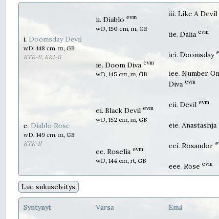
iii. Like A Devil
evm
ii. Diablo
wD, 150 cm, m, GB
evm
iie. Dalia
i.
Doomsday Devil
wD, 148 cm, m, GB
iei. Doomsday
KTK-II, KRJ-II
evm
ie. Doom Diva
iee. Number O
wD, 145 cm, m, GB
evm
Diva
evm
eii. Devil
evm
ei. Black Devil
wD, 152 cm, m, GB
eie. Anastashja
e.
Diablo Rose
wD, 149 cm, m, GB
e
KTK-II
eei. Rosandor
evm
ee. Roselia
wD, 144 cm, rt, GB
evm
eee. Rose
Lue sukuselvitys
Syntynyt
Varsa
Emä