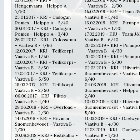
23.01.2017 - KRJ -
15.02.2019 - KRJ - Pirunpo
Hengenvaara - Helppo A -
- Vaativa B - 2/30
7/50
15.02.2019 - KRJ - Team J
25.01.2017 - KRJ - Cadogan
Vaativa B - 5/40
Ponies - Helppo A - 5/40
16.02.2019 - KRJ - Pirunpo
30.01.2017 - KRJ - Cadogan
- Vaativa B - 1/30
Ponies - Helppo A - 3/40
17.02.2019 - KRJ - Team J&
26.02.2017 - KRJ - Colosseum
Vaativa B - 6/40
- Vaativa B - 7/66
20.02.2019 - KRJ - Pirunpo
12.03.2017 - KRJ - Teilikorpi -
- Vaativa B - 4/30
Vaativa B - 1/50
20.02.2019 - KRJ - Pirunpo
12.03.2017 - KRJ - Teilikorpi -
- Vaativa B - 5/30
Vaativa B - 3/50
02.03.2019 - KRJ - Hiivurin
17.03.2017 - KRJ - Teilikorpi -
Suomenhevoset - Vaativa 
Vaativa B - 5/50
6/40
18.03.2017 - KRJ - Teilikorpi -
04.03.2019 - KRJ - Hiivurin
Vaativa B - 2/50
Suomenhevoset - Helppo 
06.06.2017 - KRJ - Fiktio -
2/40
Vaativa B - 4/40
10.03.2019 - KRJ - Hiivurin
28.06.2018 - KRJ - Overload -
Suomenhevoset - Vaativa 
Vaativa B - 2/30
5/40
14.07.2018 - KRJ - Hiivurin
11.03.2019 - KRJ - Daelwyn
Suomenhevoset - Vaativa B -
Vaativa B - 4/30
1/30
12.03.2019 - KRJ - Daelwyn
20.08.2018 - KRJ - Ristikallio -
Vaativa B - 1/30