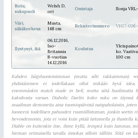
Rotu,
Welsh D,
Omistaja
Sonja VRL-
sukupuoli
ori
Väri,
Musta,
Rekisterinumero
VH17-026-
säkäkorkeus
148 cm
06.12.2016,
Iso-
Yleispaino
Syntynyt, ikä
Koulutus
Britannia
ko. Vaativa
8-vuotias
100 cm
14.12.2016
Kahden häijyluontoisimman (mutta silti rakkaimman) wel
yhdistäminen ei todellakaan ollut mikään hyvä idea,
enemmänkin match made in hell, mutta siitä huolimatta h
kaksikosta varsan. Diabolic Daelin koko suku on täynnä 
maailman demoneita aina tuomiopäivistä naispaholaisiin, joten 
luoneeni todellisen pahuuden ruumiillistuman, jonkin sortin ri
hevosdemonin, jota ei voisi kuin pitää laitumella ja ihastella k
Diablo on kuitenkin itse, ihme kyllä, lempeä kuin lammas, mi
hieman orimaisella tavalla innokas silloin tällöin. Siitä on k