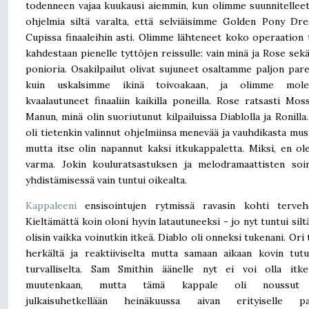
todenneen vajaa kuukausi aiemmin, kun olimme suunnitellee
ohjelmia siltä varalta, että selviäisimme Golden Pony Dr
Cupissa finaaleihin asti. Olimme lähteneet koko operaation 
kahdestaan pienelle tyttöjen reissulle: vain minä ja Rose sekä
ponioria. Osakilpailut olivat sujuneet osaltamme paljon pa
kuin uskalsimme ikinä toivoakaan, ja olimme mol
kvaalautuneet finaaliin kaikilla poneilla. Rose ratsasti Mos
Manun, minä olin suoriutunut kilpailuissa Diablolla ja Ronilla
oli tietenkin valinnut ohjelmiinsa menevää ja vauhdikasta musi
mutta itse olin napannut kaksi itkukappaletta. Miksi, en ol
varma. Jokin kouluratsastuksen ja melodramaattisten soi
yhdistämisessä vain tuntui oikealta.
Kappaleeni
ensisointujen rytmissä ravasin kohti tervehd
Kieltämättä koin oloni hyvin latautuneeksi - jo nyt tuntui siltä
olisin vaikka voinutkin itkeä. Diablo oli onneksi tukenani. Ori 
herkältä ja reaktiiviselta mutta samaan aikaan kovin tutu
turvalliselta. Sam Smithin äänelle nyt ei voi olla itke
muutenkaan, mutta tämä kappale oli noussut 
julkaisuhetkellään heinäkuussa aivan erityiselle pai