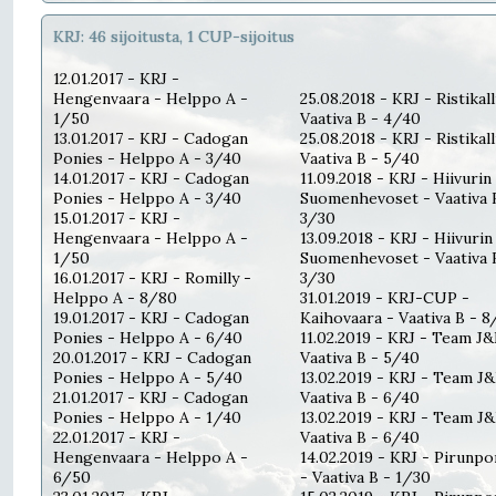
KRJ: 46 sijoitusta, 1 CUP-sijoitus
12.01.2017 - KRJ -
Hengenvaara - Helppo A -
25.08.2018 - KRJ - Ristikall
1/50
Vaativa B - 4/40
13.01.2017 - KRJ - Cadogan
25.08.2018 - KRJ - Ristikall
Ponies - Helppo A - 3/40
Vaativa B - 5/40
14.01.2017 - KRJ - Cadogan
11.09.2018 - KRJ - Hiivurin
Ponies - Helppo A - 3/40
Suomenhevoset - Vaativa 
15.01.2017 - KRJ -
3/30
Hengenvaara - Helppo A -
13.09.2018 - KRJ - Hiivurin
1/50
Suomenhevoset - Vaativa 
16.01.2017 - KRJ - Romilly -
3/30
Helppo A - 8/80
31.01.2019 - KRJ-CUP -
19.01.2017 - KRJ - Cadogan
Kaihovaara - Vaativa B - 8
Ponies - Helppo A - 6/40
11.02.2019 - KRJ - Team J&
20.01.2017 - KRJ - Cadogan
Vaativa B - 5/40
Ponies - Helppo A - 5/40
13.02.2019 - KRJ - Team J&
21.01.2017 - KRJ - Cadogan
Vaativa B - 6/40
Ponies - Helppo A - 1/40
13.02.2019 - KRJ - Team J&
22.01.2017 - KRJ -
Vaativa B - 6/40
Hengenvaara - Helppo A -
14.02.2019 - KRJ - Pirunpo
6/50
- Vaativa B - 1/30