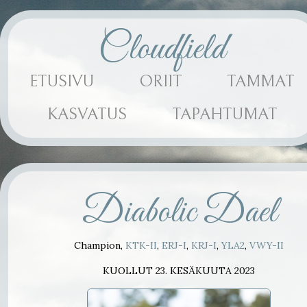
Cloudfield
ETUSIVU
ORIIT
TAMMAT
KASVATUS
TAPAHTUMAT
Diabolic Dael
Champion,
KTK-II
,
ERJ-I
,
KRJ-I
,
YLA2
,
VWY-II
KUOLLUT 23. KESÄKUUTA 2023