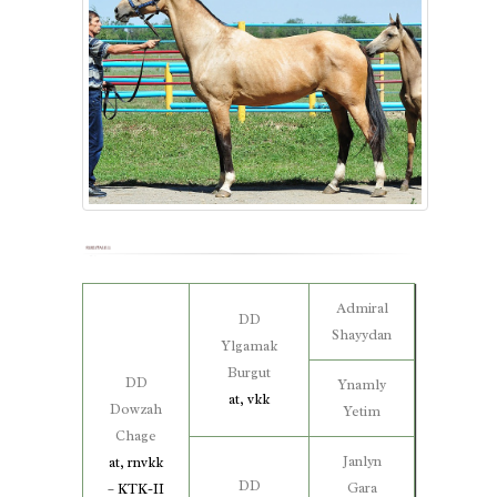
Admiral
DD
Shayydan
Ylgamak
Burgut
DD
Ynamly
at, vkk
Dowzah
Yetim
Chage
Janlyn
at, rnvkk
DD
Gara
– KTK-II