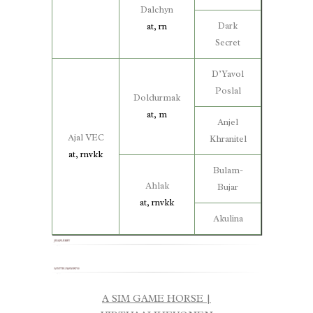
Dalchyn
Dark
at, rn
Secret
D’Yavol
Poslal
Doldurmak
at, m
Anjel
Ajal VEC
Khranitel
at, rnvkk
Bulam-
Ahlak
Bujar
at, rnvkk
Akulina
A SIM GAME HORSE |