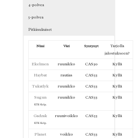
4-polvea
5-polvea
Pitkäsukuiset
Tarjolla
Nimi
Väri
Syntynyt
jalostukseen?
Ekelmen
ruunikko
CAS30
Kyllä
Haybat
rautias
CAS33
Kyllä
Tukatlyk
ruunikko
CAS33
Kyllä
Sugun
ruunikko
CAS33
Kyllä
KTK-Kelp.
Gadzak
ruunivoikko
CAS33
Kyllä
KTK-Kelp.
Planet
voikko
CAS33
Kyllä