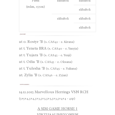
Fabia
akhaltek
akhaltek
(rnkm, 157cm)
akhaltek
akhaltek
akhaltek
akhaltek
at o.
Rostyr ’B
(s. CAS42 – e. Kirana)
at t.
Yeneta BRA
(s. CAS40 – e. Yanyja)
at t.
Yujara ’B
(s. CAS45 – e. Yenji)
at t.
Odia ’B
(s. CAS45 – e. Oksana)
at t.
Yulesha ’B
(s. CAS45 – e. Yuliana)
at.
Zylia ’B
(s. CAS46 – e. Zyjan)
14.12.2015 Marvellous Herrings VSN RCH
(5+5+4,5+4,5+3,5+3,5+3,5+3,5+4+4 = 41p)
A SIM GAME HORSE |
VIRTUAALIHEVONEN