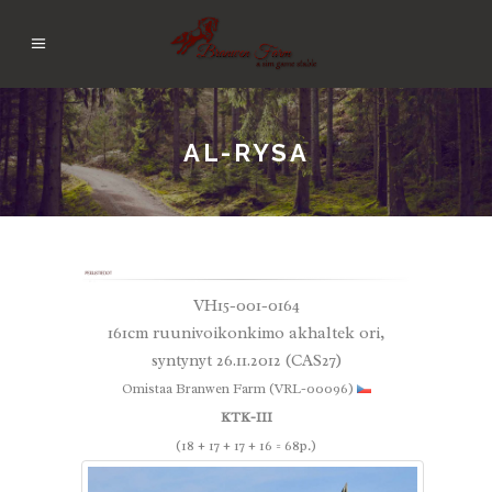
AL-RYSA
VH15-001-0164
161cm ruunivoikonkimo akhaltek ori,
syntynyt 26.11.2012 (CAS27)
Omistaa Branwen Farm (VRL-00096)
KTK-III
(18 + 17 + 17 + 16 = 68p.)