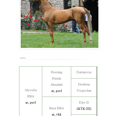
Herring
Dattatreya
Hamir
Diobtria
Abudabi
Alyosha
Tryptofan
at, perl
BRA
at, perl
Elys II
Raya BRA
(KTK-III)
at, vkk