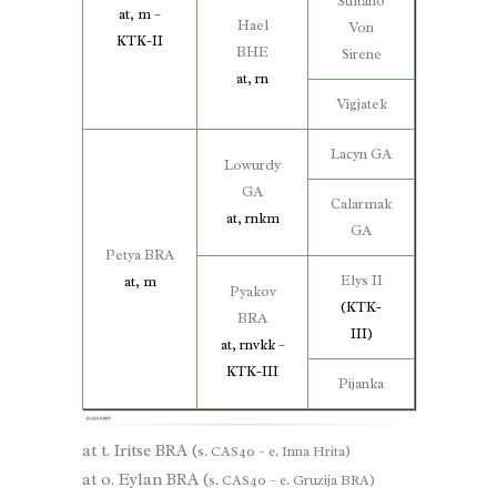
Sultano
at, m –
Hael
Von
KTK-II
BHE
Sirene
at, rn
Vigjatek
Lacyn GA
Lowurdy
GA
Calarmak
at, rnkm
GA
Petya BRA
Elys II
at, m
Pyakov
(KTK-
BRA
III)
at, rnvkk –
KTK-III
Pijanka
at t.
Iritse BRA
(
s. CAS40 – e. Inna Hrita)
at o.
Eylan BRA
(
s. CAS40 – e. Gruzija BRA)