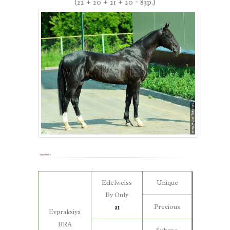
(22 + 20 + 21 + 20 = 83p.)
Edelweiss
Unique
By Only
Precious
at
Evpraksiya
BRA