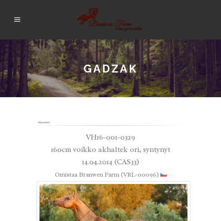
GADZAK
VH16-001-0329
160cm voikko akhaltek ori, syntynyt
14.04.2014 (CAS33)
Omistaa Branwen Farm (VRL-00096)