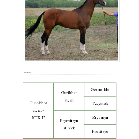
Germokht
Gurikhet
at, rn
Gurokhot
Tzvyetok
at, rn –
Bryemya
KTK-II
Pryevitzya
at, vkk
Previtzye