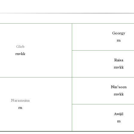
Georgy
rn
Gleb
rnvkk
Raisa
rnvkk
Nin’seen
rnvkk
Naramsina
rn
Awijil
m