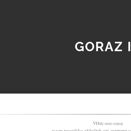
GORAZ 
VH16-001-0309
154cm ruunikko akhaltek ori, syntynyt 0