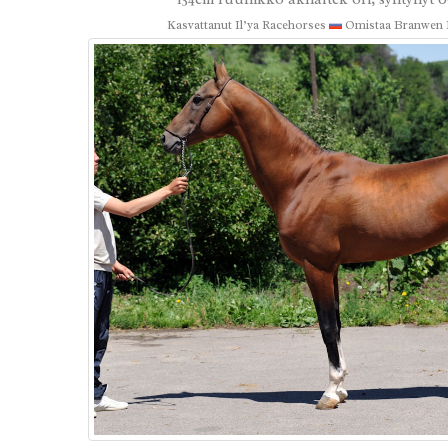
Kasvattanut
Il’ya Racehorses
Omistaa Branwen