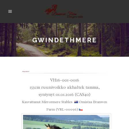
GWINDETHMERE
VH16-001-0016
155cm ruunivoikko akhaltek tamma,
syntynyt 01.01.2016 (CAS40)
Kasvattanut
Mirrormere Stables
Omistaa Branwen
Farm (VRL-00096)