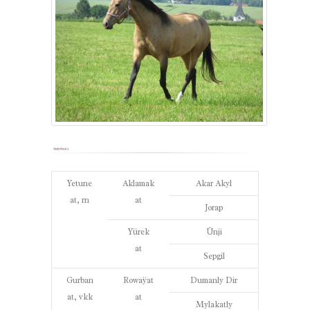
Yetune
Aklamak
Akar Akyl
at, rn
at
Jorap
Yürek
Ünji
at
Sepgil
Gurban
Rowaÿat
Dumanly Dir
at, vkk
at
Mylakatly