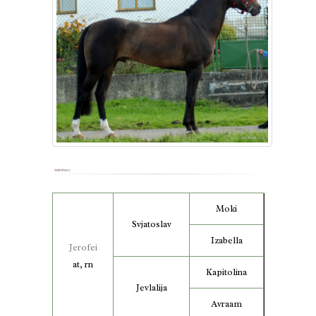
Moki
Svjatoslav
Izabella
Jerofei
at, rn
Kapitolina
Jevlalija
Avraam