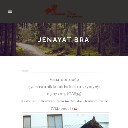
JENAYAT BRA
VH14-001-0069
157cm ruunikko akhaltek ori, syntynyt
09.07.2014 (CAS34)
Kasvattanut Branwen Farm
Omistaa Branwen Farm
(VRL-00096)