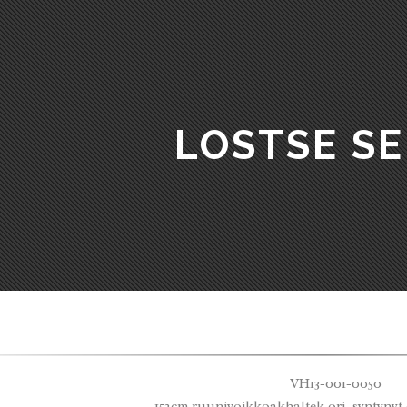
LOSTSE S
VH13-001-0050
152cm ruunivoikkoakhaltek ori, syntynyt 