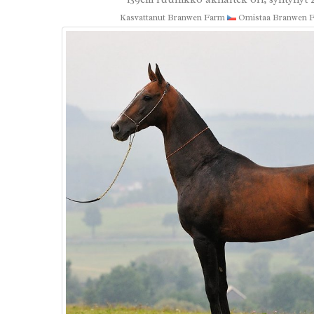
Kasvattanut Branwen Farm
Omistaa Branwen 