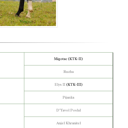
Migotac (KTK-II)
Ruzha
Elys II
(KTK-III)
Pijanka
D’Yavol Poslal
Anjel Khranitel