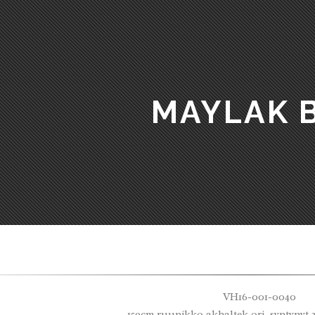
MAYLAK 
VH16-001-0040
159cm ruunikko akhaltek ori, syntynyt 2