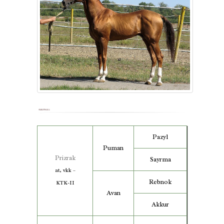
Pazyl
Puman
Prizrak
Sayrma
at, vkk –
Rebnok
KTK-II
Avan
Akkur