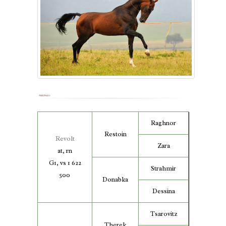
Raghnor
Restoin
Revolt
Zara
at, rn
G1, vs 1 622
Strahmir
500
Donabka
Dessina
Tsarovitz
Therek