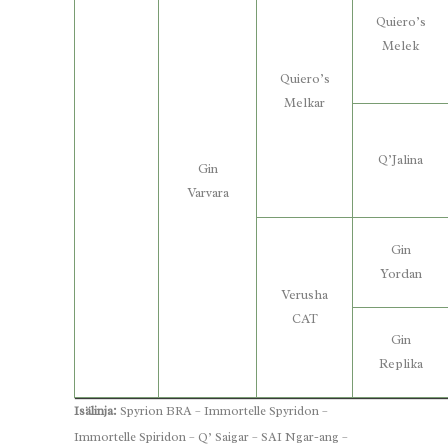
Quiero’s
Melek
Quiero’s
Melkar
Q’Jalina
Gin
Varvara
Gin
Yordan
Verusha
CAT
Gin
Replika
Isälinja:
Spyrion BRA – Immortelle Spyridon –
Immortelle Spiridon – Q’ Saigar – SAI Ngar-ang –