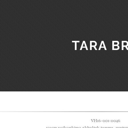
TARA B
VH16-001-0046
159cm voikonkimo akhaltek tamma, syntynyt