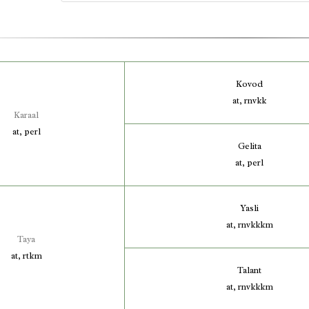
Kovod
at, rnvkk
Karaal
at, perl
Gelita
at, perl
Yasli
at, rnvkkkm
Taya
at, rtkm
Talant
at, rnvkkkm