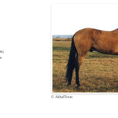
96)
cm
© AkhalTexas