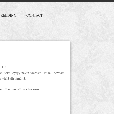
BREEDING
CONTACT
teket.
oa, joka löytyy navin vierestä. Mikäli hevosta
n vielä siirtämättä.
n ottaa kasvattinsa takaisin.