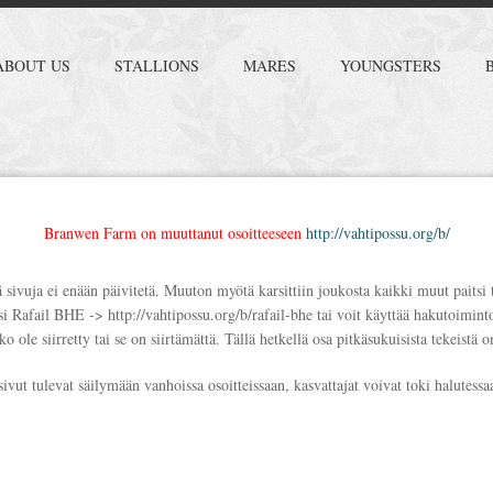
ABOUT US
STALLIONS
MARES
YOUNGSTERS
Branwen Farm on muuttanut osoitteeseen
http://vahtipossu.org/b/
 sivuja ei enään päivitetä. Muuton myötä karsittiin joukosta kaikki muut paitsi 
si Rafail BHE -> http://vahtipossu.org/b/rafail-bhe tai voit käyttää hakutoimint
oko ole siirretty tai se on siirtämättä. Tällä hetkellä osa pitkäsukuisista tekeistä o
ut tulevat säilymään vanhoissa osoitteissaan, kasvattajat voivat toki halutessaa