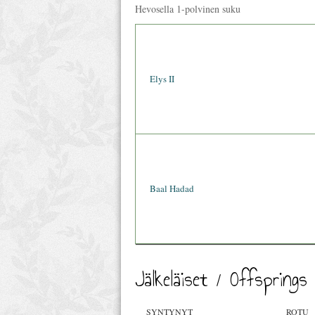
Hevosella 1-polvinen suku
Elys II
Baal Hadad
Jälkeläiset / Offsprings
SYNTYNYT
ROTU