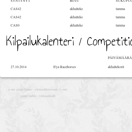
SYNTYNYT
ROTU
SUKUPUO
CAS42
akhalteke
tamma
CAS42
akhalteke
tamma
CAS0
akhalteke
tamma
Kilpailukalenteri / Competit
PÄIVÄMÄÄRÄ
27.10.2014
Il'ya Racehorses
akhaltekorit
a sim game horse - virtuaalihevonen | a sim
game stable - virtuaalitalli