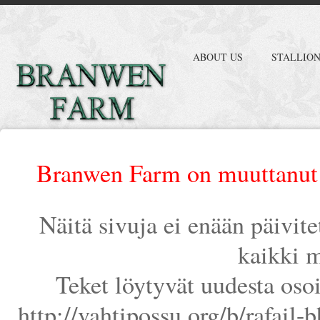
ABOUT US
STALLIO
Branwen Farm on muuttanut 
Näitä sivuja ei enään päivit
kaikki m
Teket löytyvät uudesta oso
http://vahtipossu.org/b/rafail-