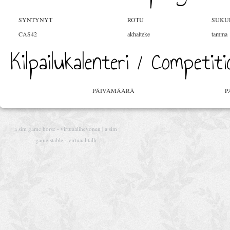
SYNTYNYT
ROTU
SUKU
CAS42
akhalteke
tamma
Kilpailukalenteri / Competit
PÄIVÄMÄÄRÄ
P
a sim game horse - virtuaalihevonen | a sim
game stable - virtuaalitalli