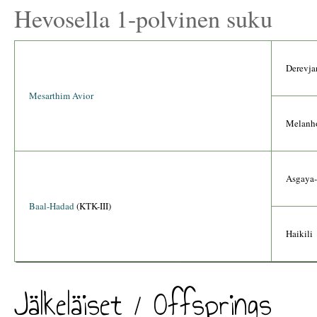
Hevosella 1-polvinen suku
Derevja
Mesarthim Avior
Melanho
Asgaya-
Baal-Hadad
(KTK-III)
Haikili
Jälkeläiset / Offsprings