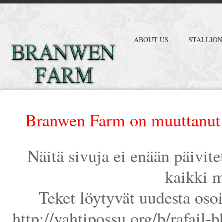
ABOUT US
STALLIO
Branwen Farm on muuttanut 
Näitä sivuja ei enään päivit
kaikki m
Teket löytyvät uudesta oso
http://vahtipossu.org/b/rafail-