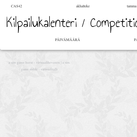
CAS42
akhalteke
tamma
Kilpailukalenteri / Competit
PÄIVÄMÄÄRÄ
P
a sim game horse - virtuaalihevonen | a sim
game stable - virtuaalitalli