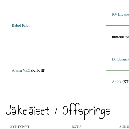
KV Escape
Rebel Falcon
tuntemato
Doldurma
Arassa VEC
(KTK-III)
Ahlak
(KTK
Jälkeläiset / Offsprings
SYNTYNYT
ROTU
SUKU