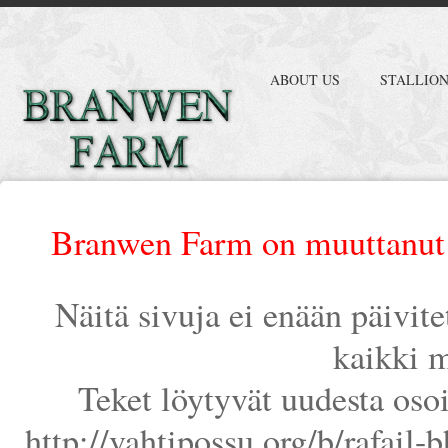
ABOUT US
STALLIO
Branwen Farm on muuttanut 
Näitä sivuja ei enään päivit
kaikki m
Teket löytyvät uudesta oso
http://vahtipossu.org/b/rafail-