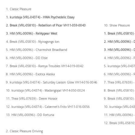
1. Classic Pleasure
1. kuristaja (VRL-04374) - HWA Psychedelic Essay
2. Break (VRL-05810) - Rebellion of Picar VH11-059-0043
10. Show Pleasure
3. HM (VRL-00096) - Re!Appear West
1. Break (VRL-05810)
4. Break (VRL-05810) - Nyiragongo Ion
2. HM (VRL-00096) - 
5. HM (VRL-00096) - Charmshot Broadband
3. HM (VRL-00096) - 
6. HM (VRL-00096) - DD Elsie
4. HM (VRL-00096) - P
7. Break (VRL-05810) - Ramya Troubles VH14-019-0042
5. kuristaja (VRL-04
8. HM (VRL-00096) - Exotica Alaska
6. HM (VRL-00096) -
9. kuristaja (VRL-04374) - Saturday Liaison Glow VH14-016-0046
7. Thea (VRL-07659) -
10. kuristaja (VRL-04374) - Madangopal VH14-050-0024
8. Break (VRL-05810)
11. Thea (VRL-07659) - Deere Horace
9. Break (VRL-05810)
12. kuristaja (VRL-04374) - Cabernet's Frito VH11-016-0056
10. kuristaja (VRL-0
13. HM (VRL-00096) - DD Fortuna
11. HM (VRL-00096) - 
12. Break (VRL-05810
2. Classic Pleasure Driving