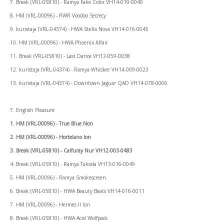
7. Break (VRL-05810) - Ramya Fake Color VH14-019-0040
8. HM (VRL-00096) - RWR Voodoo Secrecy
9. kuristaja (VRL-04374) - HWA Stella Nova VH14-016-0045
10. HM (VRL-00096) - HWA Phoenix Affair
11. Break (VRL-05810) - Last Dance VH12-059-0038
12. kuristaja (VRL-04374) - Ramya Whisker VH14-009-0023
13. kuristaja (VRL-04374) - Downtown Jaguar QAD VH14-078-0006
7. English Pleasure
1. HM (VRL-00096) - True Blue Non
2. HM (VRL-00096) - Hortelano Ion
3. Break (VRL-05810) - Calfuray Nur VH12-003-0483
4. Break (VRL-05810) - Ramya Takoda VH13-016-0049
5. HM (VRL-00096) - Ramya Smokescreen
6. Break (VRL-05810) - HWA Beauty Beats VH14-016-0011
7. HM (VRL-00096) - Hermes II Ion
8. Break (VRL-05810) - HWA Acid Wolfpack