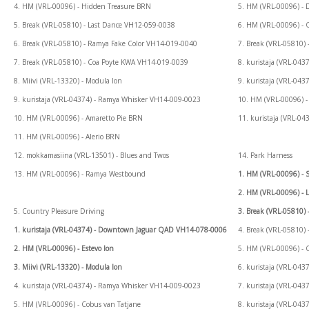
4. HM (VRL-00096) - Hidden Treasure BRN
5. HM (VRL-00096) -
5. Break (VRL-05810) - Last Dance VH12-059-0038
6. HM (VRL-00096) - 
6. Break (VRL-05810) - Ramya Fake Color VH14-019-0040
7. Break (VRL-05810)
7. Break (VRL-05810) - Coa Poyte KWA VH14-019-0039
8. kuristaja (VRL-04
8. Miivi (VRL-13320) - Modula Ion
9. kuristaja (VRL-04
9. kuristaja (VRL-04374) - Ramya Whisker VH14-009-0023
10. HM (VRL-00096) -
10. HM (VRL-00096) - Amaretto Pie BRN
11. kuristaja (VRL-0
11. HM (VRL-00096) - Alerio BRN
12. mokkamasiina (VRL-13501) - Blues and Twos
14. Park Harness
13. HM (VRL-00096) - Ramya Westbound
1. HM (VRL-00096) - S
2. HM (VRL-00096) - 
5. Country Pleasure Driving
3. Break (VRL-05810
1. kuristaja (VRL-04374) - Downtown Jaguar QAD VH14-078-0006
4. Break (VRL-05810)
2. HM (VRL-00096) - Estevo Ion
5. HM (VRL-00096) - 
3. Miivi (VRL-13320) - Modula Ion
6. kuristaja (VRL-04
4. kuristaja (VRL-04374) - Ramya Whisker VH14-009-0023
7. kuristaja (VRL-04
5. HM (VRL-00096) - Cobus van Tatjane
8. kuristaja (VRL-04