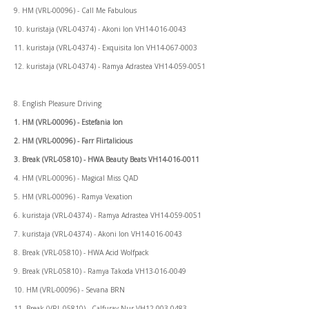
9. HM (VRL-00096) - Call Me Fabulous
10. kuristaja (VRL-04374) - Akoni Ion VH14-016-0043
11. kuristaja (VRL-04374) - Exquisita Ion VH14-067-0003
12. kuristaja (VRL-04374) - Ramya Adrastea VH14-059-0051
8. English Pleasure Driving
1. HM (VRL-00096) - Estefania Ion
2. HM (VRL-00096) - Farr Flirtalicious
3. Break (VRL-05810) - HWA Beauty Beats VH14-016-0011
4. HM (VRL-00096) - Magical Miss QAD
5. HM (VRL-00096) - Ramya Vexation
6. kuristaja (VRL-04374) - Ramya Adrastea VH14-059-0051
7. kuristaja (VRL-04374) - Akoni Ion VH14-016-0043
8. Break (VRL-05810) - HWA Acid Wolfpack
9. Break (VRL-05810) - Ramya Takoda VH13-016-0049
10. HM (VRL-00096) - Sevana BRN
11. Break (VRL-05810) - Calfuray Nur VH12-003-0483