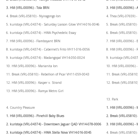
3. HM (VRL-00096) - Tola BRN
3. HM (VRL-00096) - 
4. Break (VRL-05810) - Nyiragongo Ion
4. Thea (VRL-07659) -
5. kuristaja (VRL-04374) - Saturday Liaison Glow VH14-016-0046
5. Break (VRL-05810)
6. kuristaja (VRL-04374) - HWA Psychedelic Essay
6. Break (VRL-05810)
7. HM (VRL-00096) - Flamboyant BRN
7. HM (VRL-00096) - 
8. kuristaja (VRL-04374) - Cabernet's Frito VH11-016-0056
8. HM (VRL-00096) -
9. kuristaja (VRL-04374) - Madangopal VH14-050-0024
9. kuristaja (VRL-04
10. HM (VRL-00096) - Marianita Ion
10. HM (VRL-00096) 
11. Break (VRL-05810) - Rebellion of Picar VH11-059-0043
11. Break (VRL-05810
12. HM (VRL-00096) - Kasper v. Strand
12. Break (VRL-05810
13. HM (VRL-00096) - Ramya Metro Girl
13. Park
4. Country Pleasure
1. HM (VRL-00096) - 
1. HM (VRL-00096) - Pinehill Baby Blues
2. Break (VRL-05810)
2. kuristaja (VRL-04374) - Downtown Jaguar QAD VH14-078-0006
3. HM (VRL-00096) - 
3. kuristaja (VRL-04374) - HWA Stella Nova VH14-016-0045
4. Break (VRL-05810