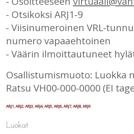
- Osoitteeseen
virtuaali@vah
- Otsikoksi ARJ1-9
- Viisinumeroinen VRL-tunnu
numero vapaaehtoinen
- Väärin ilmoittautuneet hyl
Osallistumismuoto: Luokka nr
Ratsu VH00-000-0000 (EI tage
ARJ1
,
ARJ2
,
ARJ3
,
ARJ4
,
ARJ5
,
ARJ6
,
ARJ7
,
ARJ8
,
ARJ9