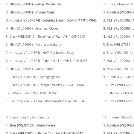
1. HM (VRL-00096) - Ramya Madam Fox
11. Show Pleasure Dr
2. HM (VRL-00096) - Intsiara Oasis
1. kuristaja (VRL-04
3. kuristaja (VRL-04374) - Saturday Liaison Glow VH14-016-0046
2. HM (VRL-00096) - A
4. HM (VRL-00096) - Arkansas' Clown
3. HM (VRL-00096) - U
5. Break (VRL-05810) - Rebellion of Picar VH11-059-0043
4. HM (VRL-00096) - 
6. HM (VRL-00096) - Naturasianistically
5. Thea (VRL-07659) -
7. kuristaja (VRL-04374) - HWA Psychedelic Essay
6. Break (VRL-05810)
8. kuristaja (VRL-04374) - Cabernet's Frito VH11-016-0056
7. HM (VRL-00096) - 
9. HM (VRL-00096) - Ramya Birdy
8. Break (VRL-05810)
10. Break (VRL-05810) - Nyiragongo Ion
9. kuristaja (VRL-04
11. Break (VRL-05810) - Ramya Troubles VH14-019-0042
10. Break (VRL-05810
12. Thea (VRL-07659) - Deere Horace
11. HM (VRL-00096) -
13. kuristaja (VRL-04374) - Madangopal VH14-050-0024
12. Break (VRL-05810
3. Classic Country Combination
12. Informal Show C
1. Thea (VRL-07659) - Deere Horace
1. kuristaja (VRL-04
2. Break (VRL-05810) - Ramya Troubles VH14-019-0042
2. HM (VRL-00096) - 