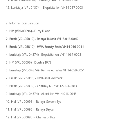
12. kuristaja (VRL-04374) - Exquisita Ion VH14-067-0003
9. Informal Combination
1. HM (VRL-00096) - Dirty Diana
2. Break (VRL-05810) - Ramya Takoda VH13-016-0049
3. Break (VRL-05810) - HWA Beauty Beats VH14-016-0011
4. kuristaja (VRL-04374) - Exquisita Ion VH14-067-0003
5. HM (VRL-00096) - Double BRN
6. kuristaja (VRL-04374) - Ramya Adrastea VH14-059-0051
7. Break (VRL-05810) - HWA Acid Wolfpack
8. Break (VRL-05810) - Calfuray Nur VH12-003-0483
9. kuristaja (VRL-04374) - Akoni Ion VH14-016-0043
10. HM (VRL-00096) - Ramya Golden Eye
11. HM (VRL-00096) - Ramya Bayda
12. HM (VRL-00096) - Charles of Picar