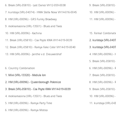
6. Break (VRL-05810) - Last Dance VH12-059-0038
9. Break (VRL-05810)
7. kuristaja (VRL-04374) - HWA Stella Nova VH14-016-0045
10. HM (VRL-00096) -
8. HM (VRL-00096) - GRS Funky Broadway
11. HM (VRL-00096) 
9. mokkamasiina (VRL-13501) - Blues and Twos
10. HM (VRL-00096) - Kachina
15. Formal Combinat
11. Break (VRL-05810) - Coa Poyte KWA VH14-019-0039
2. kuristaja (VRL-04
12. Break (VRL-05810) - Ramya Fake Color VH14-019-0040
3. kuristaja (VRL-04
13. HM (VRL-00096) - Janthe v.d. Dieuwershof
4. HM (VRL-00096) - 
5. Break (VRL-05810)
6. Country Combination
6. HM (VRL-00096) - 
1. Miivi (VRL-13320) - Modula Ion
7. Break (VRL-05810)
2. HM (VRL-00096) - Queenborough Polemize
8. HM (VRL-00096) - 
3. Break (VRL-05810) - Coa Poyte KWA VH14-019-0039
9. Break (VRL-05810
4. mokkamasiina (VRL-13501) - Blues and Twos
10. HM (VRL-00096) -
5. HM (VRL-00096) - Ramya Party Time
11. kuristaja (VRL-0
6. HM (VRL-00096) - Ramya Mistica