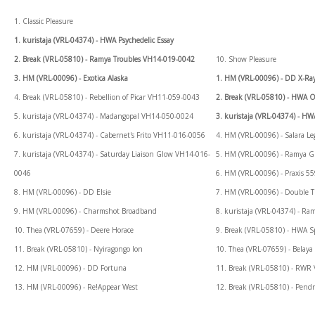
1. Classic Pleasure
1. kuristaja (VRL-04374) - HWA Psychedelic Essay
2. Break (VRL-05810) - Ramya Troubles VH14-019-0042
10. Show Pleasure
3. HM (VRL-00096) - Exotica Alaska
1. HM (VRL-00096) - DD X-Ra
4. Break (VRL-05810) - Rebellion of Picar VH11-059-0043
2. Break (VRL-05810) - HWA O
5. kuristaja (VRL-04374) - Madangopal VH14-050-0024
3. kuristaja (VRL-04374) - H
6. kuristaja (VRL-04374) - Cabernet's Frito VH11-016-0056
4. HM (VRL-00096) - Salara Le
7. kuristaja (VRL-04374) - Saturday Liaison Glow VH14-016-
5. HM (VRL-00096) - Ramya G
0046
6. HM (VRL-00096) - Praxis 5
8. HM (VRL-00096) - DD Elsie
7. HM (VRL-00096) - Double 
9. HM (VRL-00096) - Charmshot Broadband
8. kuristaja (VRL-04374) - 
10. Thea (VRL-07659) - Deere Horace
9. Break (VRL-05810) - HWA S
11. Break (VRL-05810) - Nyiragongo Ion
10. Thea (VRL-07659) - Belaya
12. HM (VRL-00096) - DD Fortuna
11. Break (VRL-05810) - RWR
13. HM (VRL-00096) - Re!Appear West
12. Break (VRL-05810) - Pend