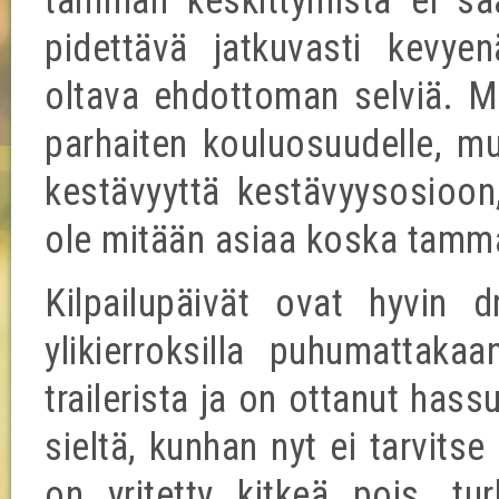
tamman keskittymistä ei s
pidettävä jatkuvasti kevy
oltava ehdottoman selviä. Me
parhaiten kouluosuudelle, mu
kestävyyttä kestävyysosioon
ole mitään asiaa koska tamma 
Kilpailupäivät ovat hyvin dr
ylikierroksilla puhumattaka
trailerista ja on ottanut hass
sieltä, kunhan nyt ei tarvits
on yritetty kitkeä pois, tu