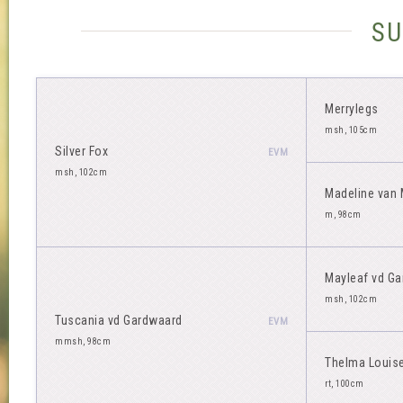
su
Merrylegs
msh, 105cm
Silver Fox
EVM
msh, 102cm
Madeline van 
m, 98cm
Mayleaf vd G
msh, 102cm
Tuscania vd Gardwaard
EVM
mmsh, 98cm
Thelma Louis
rt, 100cm