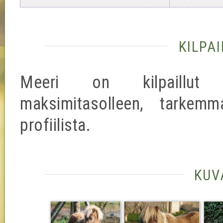
kilpa
Meeri on kilpaillut va
maksimitasolleen, tarkemm
profiilista.
kuv