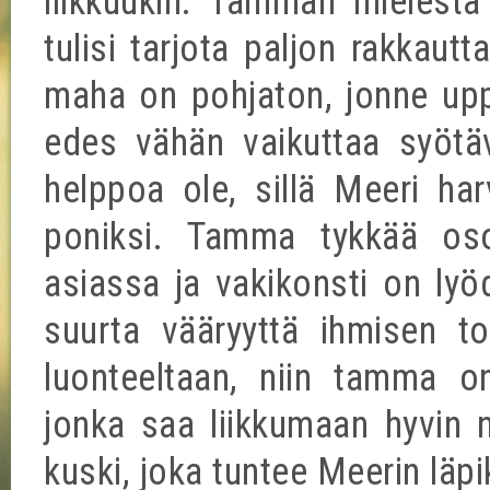
liikkuukin. Tamman mielestä
tulisi tarjota paljon rakkaut
maha on pohjaton, jonne up
edes vähän vaikuttaa syötä
helppoa ole, sillä Meeri harv
poniksi. Tamma tykkää oso
asiassa ja vakikonsti on ly
suurta vääryyttä ihmisen t
luonteeltaan, niin tamma on
jonka saa liikkumaan hyvin 
kuski, joka tuntee Meerin läp