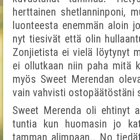
herttainen shetlanninponi, 
luonteesta enemmän aloin jo 
nyt tiesivät että olin hullaa
Zonjietista ei vielä löytyny
ei ollutkaan niin paha mitä k
myös Sweet Merendan olevan
vain vahvisti ostopäätöstäni si
Sweet Merenda oli ehtinyt 
tuntia kun huomasin jo kat
tamman alimpaan.. No tiedät