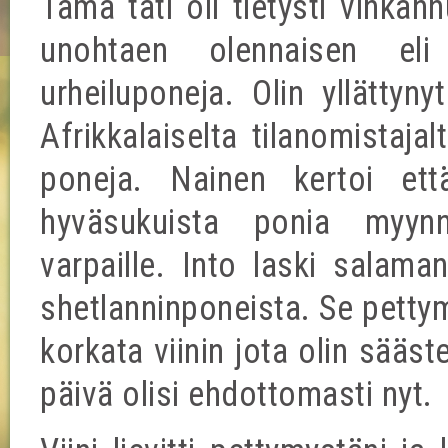
Tämä täti oli tietysti vinkan
unohtaen olennaisen el
urheiluponeja. Olin yllättyn
Afrikkalaiselta tilanomistaja
poneja. Nainen kertoi ett
hyväsukuista ponia myynn
varpaille. Into laski salama
shetlanninponeista. Se pettym
korkata viinin jota olin sääst
päivä olisi ehdottomasti nyt.