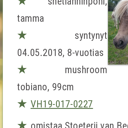
★
shetlanninponi,
tamma
★
syntynyt
04.05.2018, 8-vuotias
★
mushroom
tobiano, 99cm
★
VH19-017-0227
★
omistaa Stoeterij van B