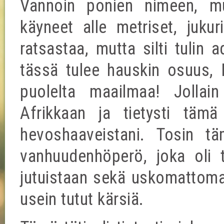
Vannoin ponien nimeen, mu
käyneet alle metriset, jukur
ratsastaa, mutta silti tulin 
tässä tulee hauskin osuus, N
puolelta maailmaa! Jollain
Afrikkaan ja tietysti tämä 
hevoshaaveistani. Tosin tä
vanhuudenhöperö, joka oli t
jutuistaan sekä uskomattoman
usein tutut kärsiä.