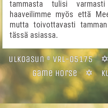
tammasta tulisi varmasti
haaveilimme myös että Meer
mutta toivottavasti tamman
tässä asiassa.
ulkoasun © VRL-05175 
game horse ✡ kuvi