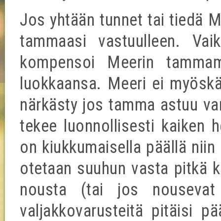
Jos yhtään tunnet tai tiedä M
tammaasi vastuulleen. Vai
kompensoi Meerin tammam
luokkaansa. Meeri ei myöskää
närkästy jos tamma astuu varp
tekee luonnollisesti kaiken 
on kiukkumaisella päällä niin
otetaan suuhun vasta pitkä ka
nousta (tai jos nousevat
valjakkovarusteitä pitäisi p