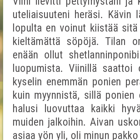
Viini lievitti pettymystäni ja
uteliaisuuteni heräsi. Kävin 
lopulta en voinut kiistää sitä
kieltämättä söpöjä. Tilan o
enään ollut shetlanninponibi
luopumista. Viinillä saattoi
kyselin enemmän ponien per
kuin myynnistä, sillä ponien 
halusi luovuttaa kaikki hyvä
muiden jalkoihin. Aivan uskom
asiaa yön yli, oli minun pakk