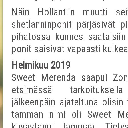
Näin Hollantiin muutti se
shetlanninponit pärjäsivät p
pihatossa kunnes saataisiin 
ponit saisivat vapaasti kulkea
Helmikuu 2019
Sweet Merenda saapui Zonj
etsimässä tarkoituksell
jälkeenpäin ajateltuna olisin
tamman nimi oli Sweet Mer
kuvastanut tammaa. Tiety