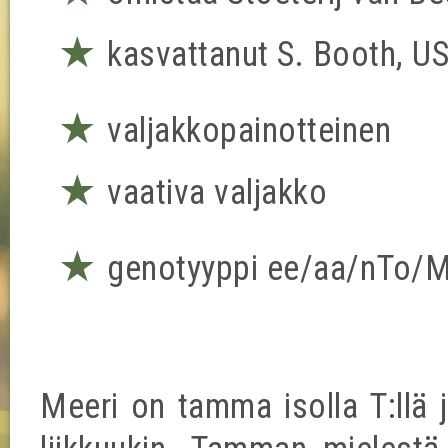
★
kasvattanut S. Booth, U
★
valjakkopainotteinen
★
vaativa valjakko
★
genotyyppi ee/aa/nTo/
Meeri on tamma isolla T:llä j