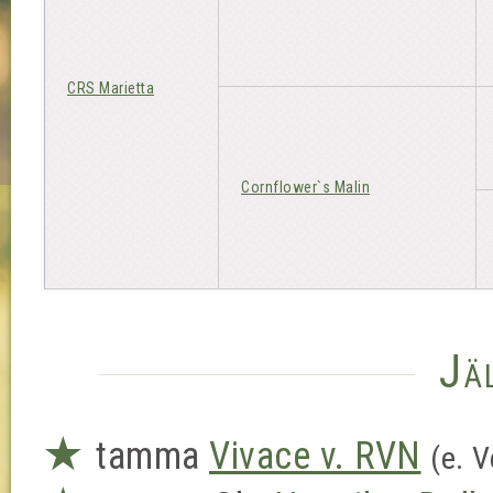
CRS Marietta
Cornflower`s Malin
Jä
★
tamma
Vivace v. RVN
(e. 