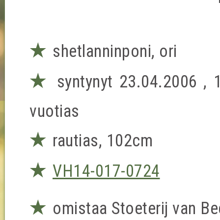
★
shetlanninponi, ori
★
syntynyt 23.04.2006 , 
vuotias
★
rautias, 102cm
★
VH14-017-0724
★
omistaa Stoeterij van B