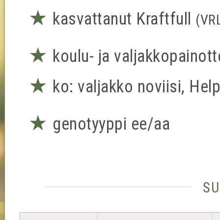
★
kasvattanut Kraftfull
(VR
★
koulu- ja valjakkopainott
★
ko: valjakko noviisi, Hel
★
genotyyppi ee/aa
su