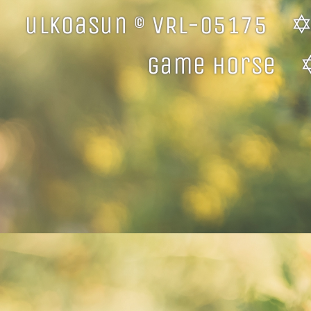
ulkoasun © VRL-05175 
game horse ✡