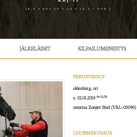
KRJ-II
(8,5 + 40+ 20 + 20 + 10,5 = 99p.)
JÄLKELÄISET
KILPAILUMENESTYS
PERUSTIEDOT
oldenburg, ori
8v 12/19
s. 02.01.2019
omistaa Zonjiet Stud (VRL-00096
LUONNEKUVAUS