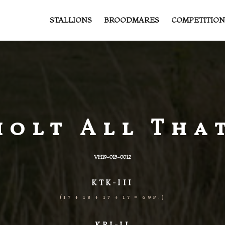
STALLIONS
BROODMARES
COMPETITION
olt All Tha
VH19-013-0012
KTK-III
(17 + 18 + 17 + 17 = 69p.)