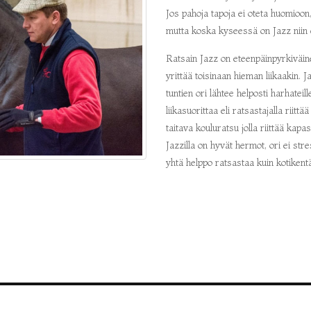
Jos pahoja tapoja ei oteta huomioon,
mutta koska kyseessä on Jazz niin ei
Ratsain Jazz on eteenpäinpyrkiväinen
yrittää toisinaan hieman liikaakin. 
tuntien ori lähtee helposti harhatei
liikasuorittaa eli ratsastajalla rii
taitava kouluratsu jolla riittää kapa
Jazzilla on hyvät hermot, ori ei str
yhtä helppo ratsastaa kuin kotikentä