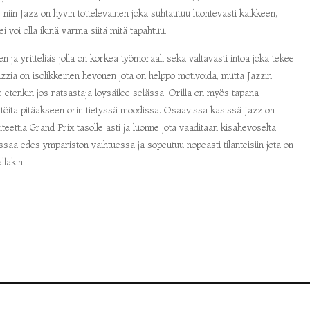
 niin Jazz on hyvin tottelevainen joka suhtautuu luontevasti kaikkeen,
 voi olla ikinä varma siitä mitä tapahtuu.
 ja yritteliäs jolla on korkea työmoraali sekä valtavasti intoa joka tekee
Jazzia on isolikkeinen hevonen jota on helppo motivoida, mutta Jazzin
lle etenkin jos ratsastaja löysäilee selässä. Orilla on myös tapana
ttää töitä pitääkseen orin tietyssä moodissa. Osaavissa käsissä Jazz on
siteettia Grand Prix tasolle asti ja luonne jota vaaditaan kisahevoselta.
essaa edes ympäristön vaihtuessa ja sopeutuu nopeasti tilanteisiin jota on
lläkin.