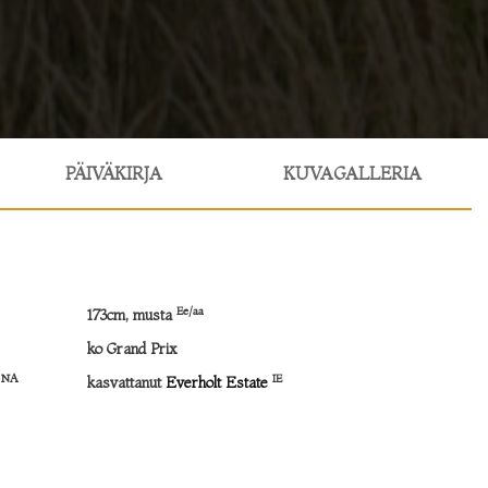
PÄIVÄKIRJA
KUVAGALLERIA
Ee/aa
173cm, musta
ko Grand Prix
NA
IE
)
kasvattanut
Everholt Estate