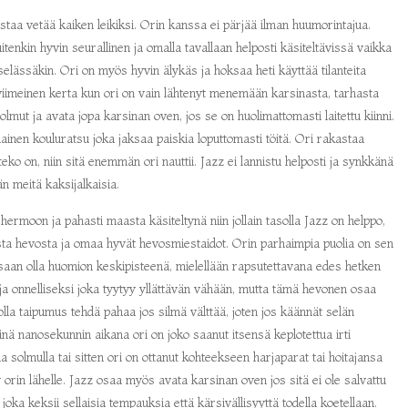
astaa vetää kaiken leikiksi. Orin kanssa ei pärjää ilman huumorintajua.
uitenkin hyvin seurallinen ja omalla tavallaan helposti käsiteltävissä vaikka
t selässäkin. Ori on myös hyvin älykäs ja hoksaa heti käyttää tilanteita
viimeinen kerta kun ori on vain lähtenyt menemään karsinasta, tarhasta
olmut ja avata jopa karsinan oven, jos se on huolimattomasti laitettu kiinni.
ainen kouluratsu joka jaksaa paiskia loputtomasti töitä. Ori rakastaa
ko on, niin sitä enemmän ori nauttii. Jazz ei lannistu helposti ja synkkänä
n meitä kaksijalkaisia.
hermoon ja pahasti maasta käsiteltynä niin jollain tasolla Jazz on helppo,
aista hevosta ja omaa hyvät hevosmiestaidot. Orin parhaimpia puolia on sen
saan olla huomion keskipisteenä, mielellään rapsutettavana edes hetken
i ja onnelliseksi joka tyytyy yllättävän vähään, mutta tämä hevonen osaa
olla taipumus tehdä pahaa jos silmä välttää, joten jos käännät selän
siinä nanosekunnin aikana ori on joko saanut itsensä keplotettua irti
a solmulla tai sitten ori on ottanut kohteekseen harjaparat tai hoitajansa
y orin lähelle. Jazz osaa myös avata karsinan oven jos sitä ei ole salvattu
 joka keksii sellaisia tempauksia että kärsivällisyyttä todella koetellaan.