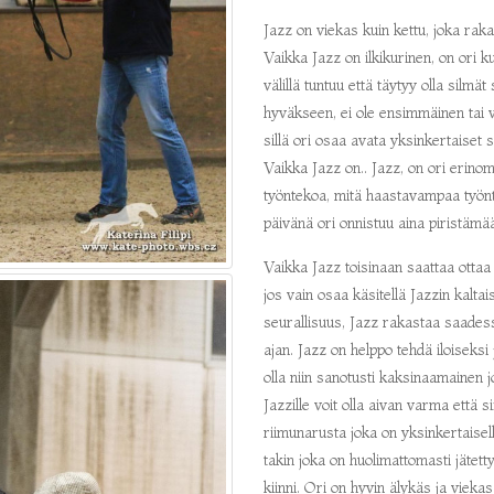
Jazz on viekas kuin kettu, joka rak
Vaikka Jazz on ilkikurinen, on ori k
välillä tuntuu että täytyy olla silmä
hyväkseen, ei ole ensimmäinen tai 
sillä ori osaa avata yksinkertaiset s
Vaikka Jazz on.. Jazz, on ori erinom
työntekoa, mitä haastavampaa työnte
päivänä ori onnistuu aina piristämää
Vaikka Jazz toisinaan saattaa ottaa 
jos vain osaa käsitellä Jazzin kalt
seurallisuus, Jazz rakastaa saades
ajan. Jazz on helppo tehdä iloiseks
olla niin sanotusti kaksinaamainen j
Jazzille voit olla aivan varma että 
riimunarusta joka on yksinkertaisell
takin joka on huolimattomasti jätett
kiinni. Ori on hyvin älykäs ja viekas