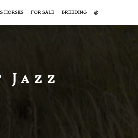
S HORSES
FOR SALE
BREEDING
@
t Jazz