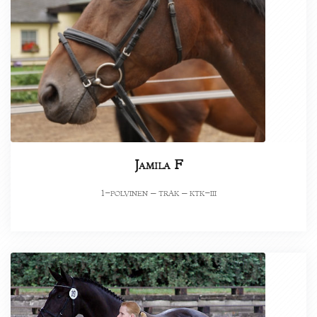
Jamila F
-polvinen – trak – ktk-iii
1