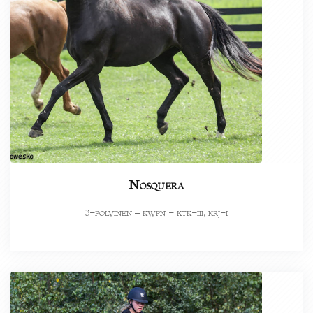
Nosquera
-polvinen – kwpn - ktk-iii, krj-i
3