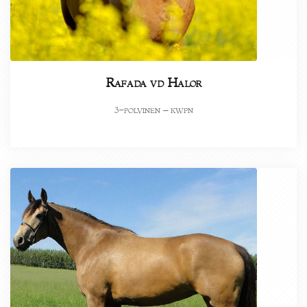
Rafada vd Halor
-polvinen – kwpn
3