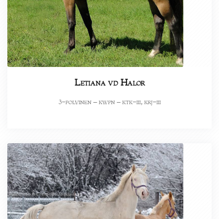
Letiana vd Halor
-polvinen – kwpn – ktk-iii, krj-iii
3