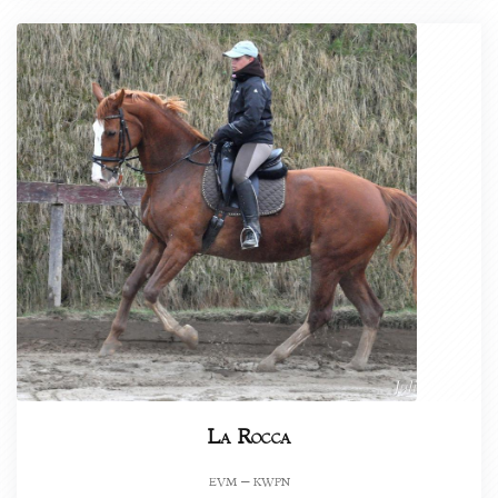
La Rocca
evm – kwpn