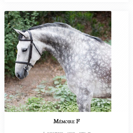
Mémoire F
-polvinen – fwb – ktk-iii