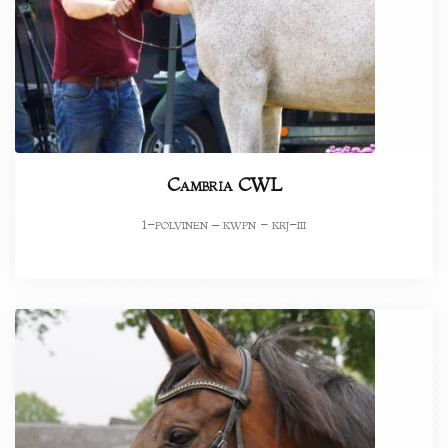
Cambria CWL
-polvinen – kwpn - krj-iii
1