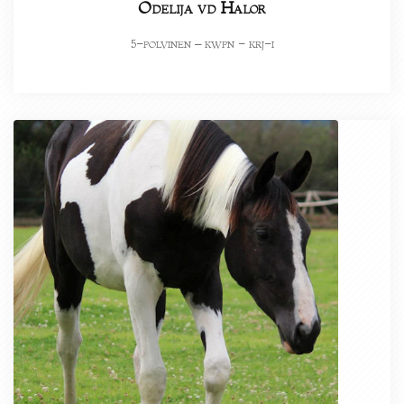
Odelija vd Halor
-polvinen – kwpn - krj-i
5