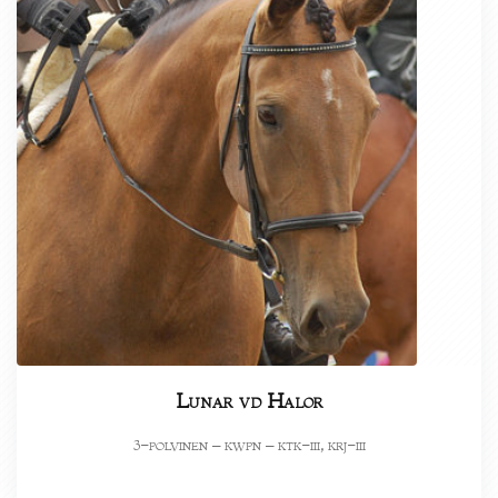
Lunar vd Halor
-polvinen – kwpn – ktk-iii, krj-iii
3