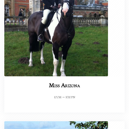
Miss Arizona
evm – kwpn