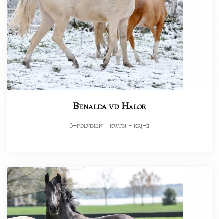
Benalda vd Halor
-polvinen – kwpn - krj-ii
3