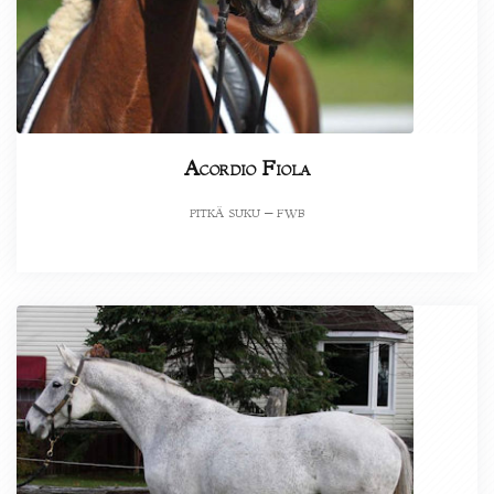
Acordio Fiola
pitkä suku – fwb