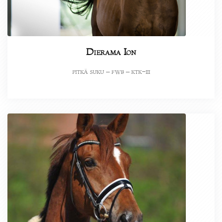
Dierama Ion
pitkä suku – fwb – ktk-iii