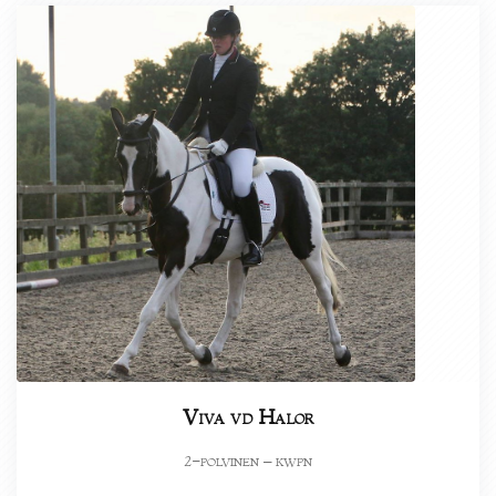
Viva vd Halor
-polvinen – kwpn
2