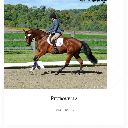
Pietronella
evm – kwpn