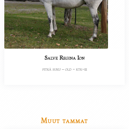
Salve Regina Ion
pitkä suku – old - ktk-iii
Muut tammat