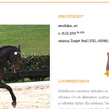
PERUSTIEDOT
westfalen, ori
8v 9/19
s. 01.02.2019
omistaa Zonjiet Stud (VRL-00096
LUONNEKUVAUS
Rehellisesti sanottuna Arkadios on
sitruuna. Ori on äkkinäinen, saattaa
ja silloinkin täytyy olla tarkkana. 