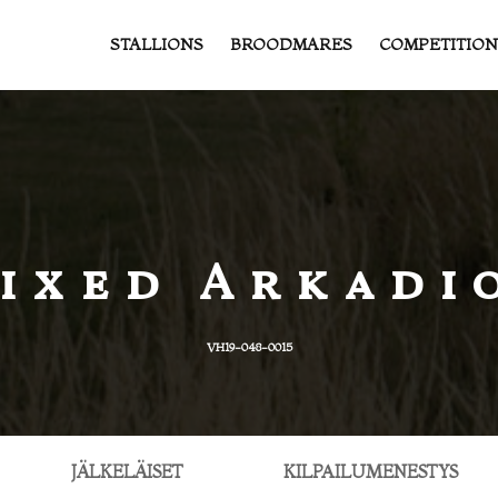
STALLIONS
BROODMARES
COMPETITION
ixed Arkadi
VH19-048-0015
JÄLKELÄISET
KILPAILUMENESTYS