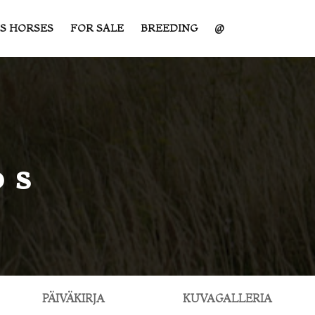
S HORSES
FOR SALE
BREEDING
@
os
PÄIVÄKIRJA
KUVAGALLERIA