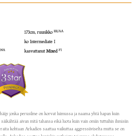
EE/AA
173cm, ruunikko
ko Intermediate I
NA
FI
)
kasvattanut
Mixed
 häijy jonka perusilme on korvat luimussa ja naama yhtä hapan kuin
 säikähtää aivan mitä tahansa eikä luota kuin vain omiin tuttuihin ihmisiin
Vieraita kohtaan Arkadios saattaa vaikuttaa aggressiiviselta mutta se on