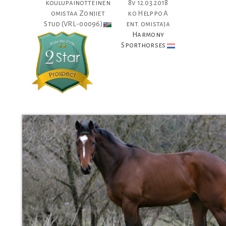
koulupainotteinen
8v 12.03.2018
omistaa Zonjiet
ko Helppo A
Stud (VRL-00096)
ent. omistaja
Harmony
Sporthorses