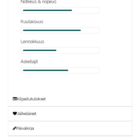
Notkeus & nopeus
Kuuliaisuus
Lennokkuus
Askellajit
Kilpailutulokset
Jälkeläiset
Päiväkirja