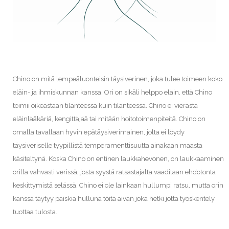
Chino on mitä lempeäluonteisin täysiverinen, joka tulee toimeen koko
eläin- ja ihmiskunnan kanssa. Ori on sikäli helppo eläin, että Chino
toimii oikeastaan tilanteessa kuin tilanteessa. Chino ei vierasta
eläinlääkäriä, kengittäjää tai mitään hoitotoimenpiteitä. Chino on
omalla tavallaan hyvin epätäysiverimainen, jolta ei löydy
täysiveriselle tyypillistä temperamenttisuutta ainakaan maasta
käsiteltynä. Koska Chino on entinen laukkahevonen, on laukkaaminen
orilla vahvasti verissä, josta syystä ratsastajalta vaaditaan ehdotonta
keskittymistä selässä. Chino ei ole lainkaan hullumpi ratsu, mutta orin
kanssa täytyy paiskia hulluna töitä aivan joka hetki jotta työskentely
tuottaa tulosta.