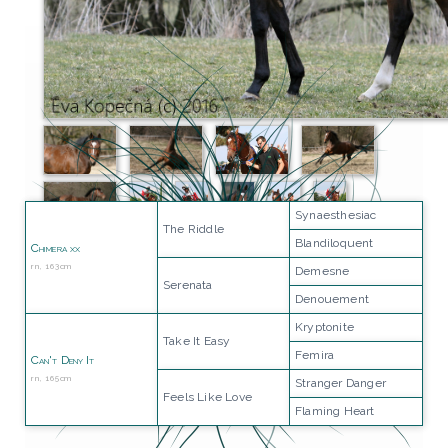
Synaesthesiac
The Riddle
Blandiloquent
Chimera xx
rn, 163cm
Demesne
Serenata
Denouement
Kryptonite
Take It Easy
Femira
Can't Deny It
rn, 165cm
Stranger Danger
Feels Like Love
Flaming Heart