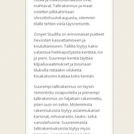
mahtavat. Tallirakennus ja maat
ostettiin pilkkahintaan
ulosottohuutokaupasta, sitemmin
tilalle tehtiin vielä täysremontti.
Zonjiet Studilla on erinomaiset puitteet
hevosten kasvattamiseen ja
kouluttamiseen. Tallilta löytyy kaksi
valaistua hiekkapohjaista kenttää, iso
ja pieni. Suurempi kenttä täyttää
kilpailuvaatimukset ja toisinaan
tiluksilla riittääkin vilskettä.
Kisakatsomo kattaa koko kentän.
Suurempi tallirakennus on täysin
remontoitu sisäpuolelta ja pienempi
tallirakennus on hiljattain rakennettu,
joten uusi on sekin. Molemmista
rakennuksista löytyy asianmukaiset
karsinat, rehuvarasto, tauko- sekä
varustehuone. Suuremmasta
tallirakennuksesta löytyy myös