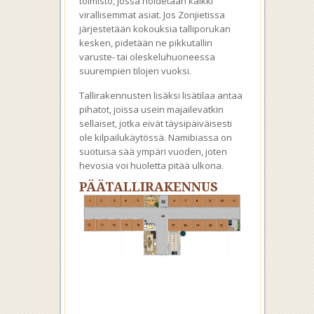
toimisto, jossa hoidetaan kaikki
virallisemmat asiat. Jos Zonjietissa
järjestetään kokouksia talliporukan
kesken, pidetään ne pikkutallin
varuste- tai oleskeluhuoneessa
suurempien tilojen vuoksi.
Tallirakennusten lisäksi lisätilaa antaa
pihatot, joissa usein majailevatkin
sellaiset, jotka eivät täysipäiväisesti
ole kilpailukäytössä. Namibiassa on
suotuisa sää ympäri vuoden, joten
hevosia voi huoletta pitää ulkona.
PÄÄTALLIRAKENNUS