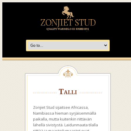
Talli
Zonjiet Stud sijaitsee Africassa,
Namibiassa hieman syrjäisemmällä
paikalla, mutta kuitenkin riittävän
lähellä sivistystä. Laidunmaata tilalla
riittää ja maastoilumaastot ovat