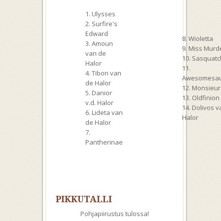
1. Ulysses
2. Surfire's
Edward
8. Wioletta
3. Amoun
9. Miss Murd
van de
10. Sasquatc
Halor
11.
4. Tibon van
Awesomesa
de Halor
12. Monsieu
5. Danior
13. Oldfinio
v.d. Halor
14. Dolivos 
6. Lideta van
Halor
de Halor
7.
Pantherinae
PIKKUTALLI
Pohjapiirustus tulossa!