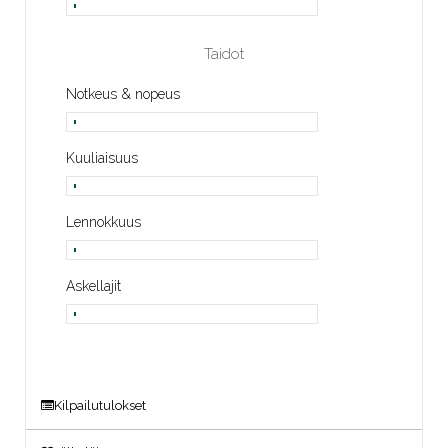
Taidot
Notkeus & nopeus
Kuuliaisuus
Lennokkuus
Askellajit
Kilpailutulokset