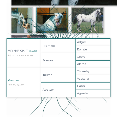
Adger
Riemkje
Bonsje
Thomasje
VIR MVA CH.
fri, m, 170cm - KTK-II
Coert
Soeske
Alarda
Thureby
Tristan
Vassaria
Abellona
knn, m, 154cm
Hans
Abelsen
Agnete