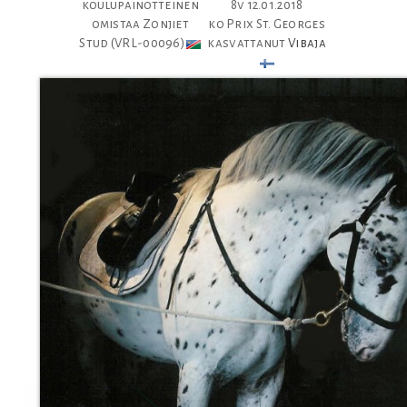
koulupainotteinen
8v 12.01.2018
omistaa Zonjiet
ko Prix St. Georges
Stud (VRL-00096)
kasvattanut
Vibaja