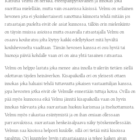
Ratsuna Velmu on herkkä, eteenpäinpyrkiväinen ja innokas joka
suorittaa mielellään, mutta vain osaavissa käsissä. Velmu on sellainen
hevonen jota ei yksinkertaisesti sanottuna kiinnosta tehdä mitään jos
ratsastajan puolelta eivät ole asiat kunnossa, tällöin orin mielenkiinto
on täysin muissa asioissa mutta osaavalla ratsastajalla Velmu on
osaava kouluratsu jolta löytyy kaikki edellytykset mitä hyvältä
kouluhevoselta vaaditaan. Tämän hevosen kanssa ei osu hyviä tai
huonoja päiviä kohdalle vaan ori on aina yhtä tasainen ratsastaa.
Velmu on helppo lastata joka menee aina innolla traileriin tietäen siellä
odottavan täyden heinäverkon. Kisapaikoilla ori on yleisesti ottaen
innokas joka haluaisi tehdä tuttavuutta jokaisen vastaantulijan kanssa,
jopa hevosten jotka eivät ole Velmulle ennestään tuttuja kotoa. Orilla on
pää myös kunnossa eikä Velmu jännitä kisapaikoilla vaan on hyvin
innokas tulevasta joka suorastaan huokuu karismaa ja itseluottamusta.
Velmu myös rakastaa esiintymistä ja on ihan omiaan ollessaan
parrasvaloissa, suorastaan henkeäsalpaava näky työskennellessään.
Velmun saa kisoissa helposti kuulolle, sillä ori tietää mitä kisoissa
tapahtuu. Ori kuuntelee hyvin ratsastajaansa ja tekee kaiken aivan