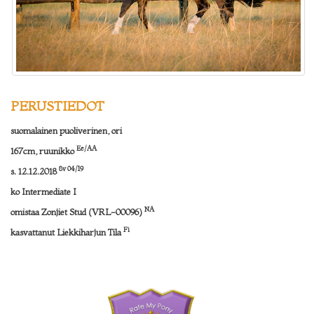
PERUSTIEDOT
suomalainen puoliverinen, ori
Ee/AA
167cm, ruunikko
8v 04/19
s. 12.12.2018
ko Intermediate I
NA
omistaa Zonjiet Stud (VRL-00096)
Fi
kasvattanut Liekkiharjun Tila