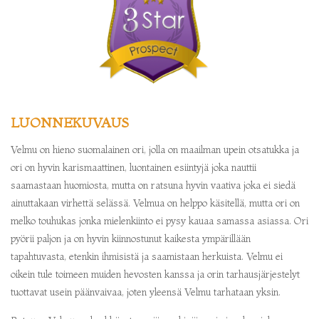
LUONNEKUVAUS
Velmu on hieno suomalainen ori, jolla on maailman upein otsatukka ja
ori on hyvin karismaattinen, luontainen esiintyjä joka nauttii
saamastaan huomiosta, mutta on ratsuna hyvin vaativa joka ei siedä
ainuttakaan virhettä selässä. Velmua on helppo käsitellä, mutta ori on
melko touhukas jonka mielenkiinto ei pysy kauaa samassa asiassa. Ori
pyörii paljon ja on hyvin kiinnostunut kaikesta ympärillään
tapahtuvasta, etenkin ihmisistä ja saamistaan herkuista. Velmu ei
oikein tule toimeen muiden hevosten kanssa ja orin tarhausjärjestelyt
tuottavat usein päänvaivaa, joten yleensä Velmu tarhataan yksin.