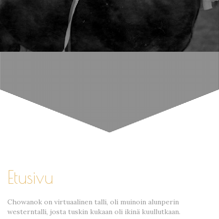
Etusivu
Chowanok on virtuaalinen talli, oli muinoin alunperin
westerntalli, josta tuskin kukaan oli ikinä kuullutkaan.