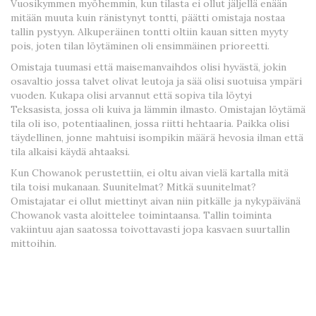
Vuosikymmen myöhemmin, kun tilasta ei ollut jäljellä enään
mitään muuta kuin ränistynyt tontti, päätti omistaja nostaa
tallin pystyyn. Alkuperäinen tontti oltiin kauan sitten myyty
pois, joten tilan löytäminen oli ensimmäinen prioreetti.
Omistaja tuumasi että maisemanvaihdos olisi hyvästä, jokin
osavaltio jossa talvet olivat leutoja ja sää olisi suotuisa ympäri
vuoden. Kukapa olisi arvannut että sopiva tila löytyi
Teksasista, jossa oli kuiva ja lämmin ilmasto. Omistajan löytämä
tila oli iso, potentiaalinen, jossa riitti hehtaaria. Paikka olisi
täydellinen, jonne mahtuisi isompikin määrä hevosia ilman että
tila alkaisi käydä ahtaaksi.
Kun Chowanok perustettiin, ei oltu aivan vielä kartalla mitä
tila toisi mukanaan. Suunitelmat? Mitkä suunitelmat?
Omistajatar ei ollut miettinyt aivan niin pitkälle ja nykypäivänä
Chowanok vasta aloittelee toimintaansa. Tallin toiminta
vakiintuu ajan saatossa toivottavasti jopa kasvaen suurtallin
mittoihin.