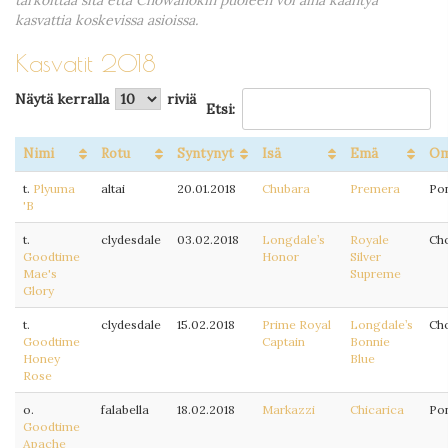
tarkoittaa sitä että Chowanokin puoleen voi aina kääntyä
kasvattia koskevissa asioissa.
Kasvatit 2018
Näytä kerralla
riviä
Etsi:
Nimi
Rotu
Syntynyt
Isä
Emä
Om
t.
Plyuma
altai
20.01.2018
Chubara
Premera
Pon
'B
t.
clydesdale
03.02.2018
Longdale’s
Royale
Ch
Goodtime
Honor
Silver
Mae's
Supreme
Glory
t.
clydesdale
15.02.2018
Prime Royal
Longdale’s
Ch
Goodtime
Captain
Bonnie
Honey
Blue
Rose
o.
falabella
18.02.2018
Markazzi
Chicarica
Pon
Goodtime
Apache