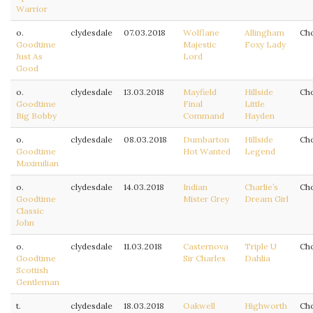
Warrior
o.
clydesdale
07.03.2018
Wolflane
Allingham
Ch
Goodtime
Majestic
Foxy Lady
Just As
Lord
Good
o.
clydesdale
13.03.2018
Mayfield
Hillside
Ch
Goodtime
Final
Little
Big Bobby
Command
Hayden
o.
clydesdale
08.03.2018
Dumbarton
Hillside
Ch
Goodtime
Hot Wanted
Legend
Maximilian
o.
clydesdale
14.03.2018
Indian
Charlie’s
Ch
Goodtime
Mister Grey
Dream Girl
Classic
John
o.
clydesdale
11.03.2018
Casternova
Triple U
Ch
Goodtime
Sir Charles
Dahlia
Scottish
Gentleman
t.
clydesdale
18.03.2018
Oakwell
Highworth
Ch