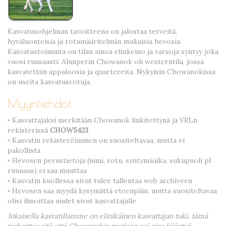
Kasvatusohjelman tavoitteena on jalostaa terveitä,
hyväluonteisia ja rotumääritelmän mukaisia hevosia.
Kasvatustoiminta on tilan ainoa elinkeino ja varsoja syntyy joka
vuosi runsaasti. Alunperin Chowanok oli westerntila, jossa
kasvatettiin appaloosia ja quartereita. Nykyisin Chowanokissa
on useita kasvatusrotuja.
Myyntiehdot
▫ Kasvattajaksi merkitään Chowanok linkitettynä ja VRLn
rekisterissä
CHOW5423
▫ Kasvatin rekisteröiminen on suositeltavaa, mutta ei
pakollista
▫ Hevosen perustietoja (nimi, rotu, syntymäaika, sukupuoli pl
ruunaus) ei saa muuttaa
▫ Kasvatin kuollessa sivut tulee tallentaa web archiveen
▫ Hevosen saa myydä kysymättä eteenpäin, mutta suositeltavaa
olisi ilmoittaa uudet sivut kasvattajalle
Jokaisella kasvatillamme on elinikäinen kasvattajan tuki, tämä