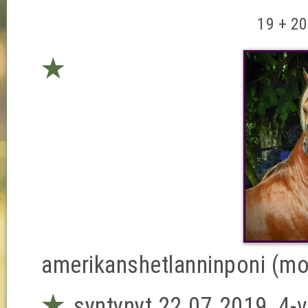
19 + 20
★
amerikanshetlanninponi (mod
★
syntynyt 22.07.2019, 4-v