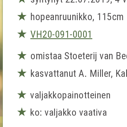
★
hopeanruunikko, 115cm
★
VH20-091-0001
★
omistaa Stoeterij van B
★
kasvattanut A. Miller, Kal
★
valjakkopainotteinen
★
ko: valjakko vaativa