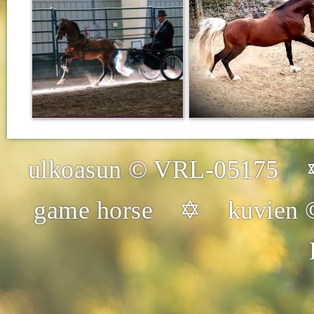
ulkoasun © VRL-05175 
game horse ✡ kuvien © 