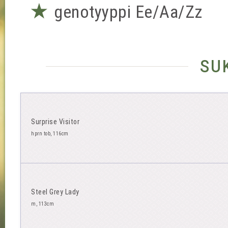
★
genotyyppi Ee/Aa/Zz
su
Surprise Visitor
hprn tob, 116cm
Steel Grey Lady
m, 113cm