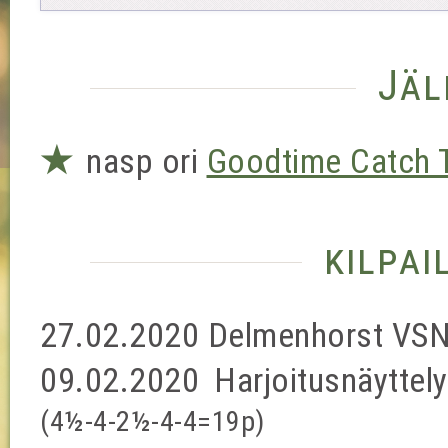
Jäl
★
nasp ori
Goodtime Catch 
kilpa
27.02.2020 Delmenhorst VS
09.02.2020 Harjoitusnäytte
(4½-4-2½-4-4=19p)