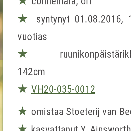
★
connemara, ori
★
syntynyt 01.08.2016, 
vuotias
★
ruunikonpäistärik
142cm
★
VH20-035-0012
★
omistaa Stoeterij van B
★
kasvattanut Y. Ainsworth,