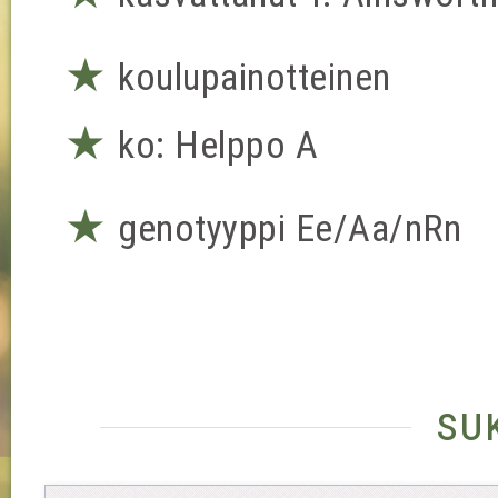
★
koulupainotteinen
★
ko: Helppo A
★
genotyyppi Ee/Aa/nRn
su