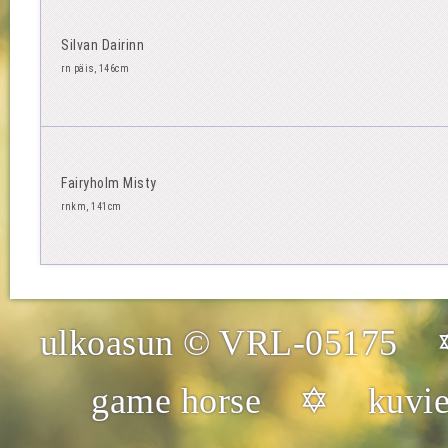
Silvan Dairinn
rn päis, 146cm
Fairyholm Misty
rnkm, 141cm
ulkoasun © VRL-05175 
game horse ✡ kuvien