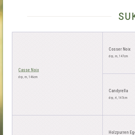
su
Cosser Noix
drp, m, 147cm
Casse Noix
drp, m, 146cm
Candyrella
drp, rt, 147cm
Holzpurren Eg