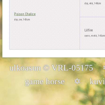
drp, vkk, 148cm
Poison Chalice
drp, cre, 143cm
Lilfire
conn, mvkk, 145c
ulkoasun © VRL-05175 
game horse ✡ kuvien 