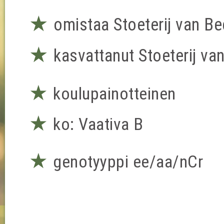
★
omistaa Stoeterij van B
★
kasvattanut Stoeterij va
★
koulupainotteinen
★
ko: Vaativa B
★
genotyyppi ee/aa/nCr